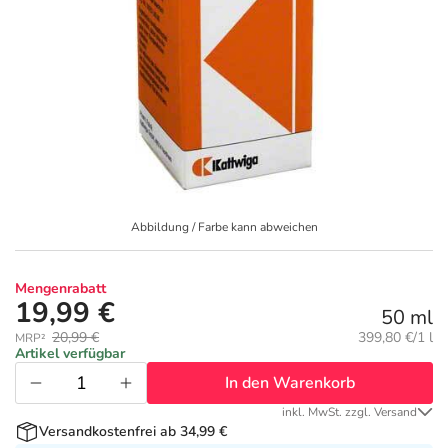
Geschenkideen
Fragen und Antworten
5% Extra Cash
Diabetes
Aktuelle Coupons
Kontakt
Avene & Ducray Deals
Körperpflege & Kosmetik
7
Ratgeber
Eucerin Deals
Liebe & Erotik
Summer SALE
Beliebte Beiträge
Evolsin Deals
Mutter & Kind
Reiseapotheke
Abbildung / Farbe kann abweichen
E-Rezept einlösen
Frontline & Frontpro Deals
Nahrungsergänzung
Insektenschutz
Mengenrabatt
19,99 €
50 ml
E-Rezept App
Nattermann Deals
Natur & Homöopathie
Sonnenpflege
Grundpreis:
20,99 €
399,80 €/1 l
MRP²
Artikel verfügbar
In den Warenkorb
R(h)ein Nutrition Deals
Sanitätshaus
Sommerpflege für Haar und Kopfhaut
inkl. MwSt. zzgl. Versand
Versandkostenfrei ab 34,99 €