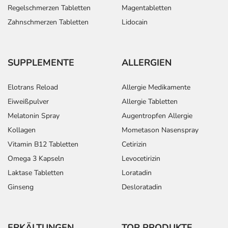
Regelschmerzen Tabletten
Magentabletten
Zahnschmerzen Tabletten
Lidocain
SUPPLEMENTE
ALLERGIEN
Elotrans Reload
Allergie Medikamente
Eiweißpulver
Allergie Tabletten
Melatonin Spray
Augentropfen Allergie
Kollagen
Mometason Nasenspray
Vitamin B12 Tabletten
Cetirizin
Omega 3 Kapseln
Levocetirizin
Laktase Tabletten
Loratadin
Ginseng
Desloratadin
ERKÄLTUNGEN
TOP PRODUKTE