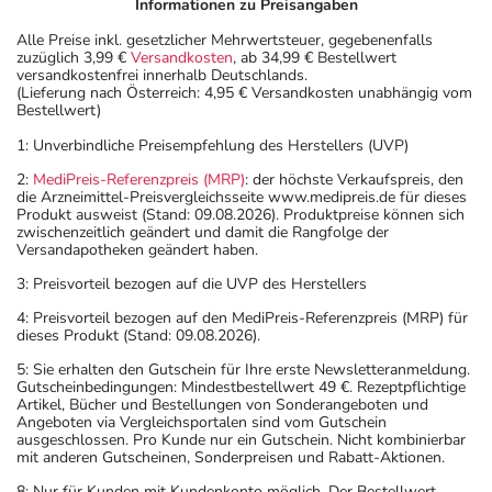
Informationen zu Preisangaben
Alle Preise inkl. gesetzlicher Mehrwertsteuer, gegebenenfalls
zuzüglich 3,99 €
Versandkosten
, ab 34,99 € Bestellwert
versandkostenfrei innerhalb Deutschlands.
(Lieferung nach Österreich: 4,95 € Versandkosten unabhängig vom
Bestellwert)
1: Unverbindliche Preisempfehlung des Herstellers (UVP)
2:
MediPreis-Referenzpreis (MRP)
: der höchste Verkaufspreis, den
die Arzneimittel-Preisvergleichsseite www.medipreis.de für dieses
Produkt ausweist (Stand: 09.08.2026). Produktpreise können sich
zwischenzeitlich geändert und damit die Rangfolge der
Versandapotheken geändert haben.
3: Preisvorteil bezogen auf die UVP des Herstellers
4: Preisvorteil bezogen auf den MediPreis-Referenzpreis (MRP) für
dieses Produkt (Stand: 09.08.2026).
5: Sie erhalten den Gutschein für Ihre erste Newsletteranmeldung.
Gutscheinbedingungen: Mindestbestellwert 49 €. Rezeptpflichtige
Artikel, Bücher und Bestellungen von Sonderangeboten und
Angeboten via Vergleichsportalen sind vom Gutschein
ausgeschlossen. Pro Kunde nur ein Gutschein. Nicht kombinierbar
mit anderen Gutscheinen, Sonderpreisen und Rabatt-Aktionen.
8: Nur für Kunden mit Kundenkonto möglich. Der Bestellwert