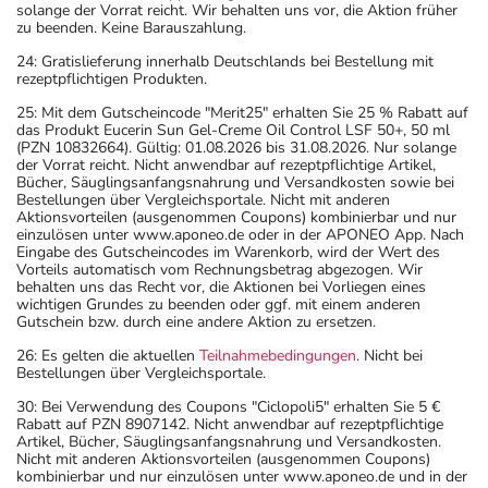
solange der Vorrat reicht. Wir behalten uns vor, die Aktion früher
zu beenden. Keine Barauszahlung.
24: Gratislieferung innerhalb Deutschlands bei Bestellung mit
rezeptpflichtigen Produkten.
25: Mit dem Gutscheincode "Merit25" erhalten Sie 25 % Rabatt auf
das Produkt Eucerin Sun Gel-Creme Oil Control LSF 50+, 50 ml
(PZN 10832664). Gültig: 01.08.2026 bis 31.08.2026. Nur solange
der Vorrat reicht. Nicht anwendbar auf rezeptpflichtige Artikel,
Bücher, Säuglingsanfangsnahrung und Versandkosten sowie bei
Bestellungen über Vergleichsportale. Nicht mit anderen
Aktionsvorteilen (ausgenommen Coupons) kombinierbar und nur
einzulösen unter www.aponeo.de oder in der APONEO App. Nach
Eingabe des Gutscheincodes im Warenkorb, wird der Wert des
Vorteils automatisch vom Rechnungsbetrag abgezogen. Wir
behalten uns das Recht vor, die Aktionen bei Vorliegen eines
wichtigen Grundes zu beenden oder ggf. mit einem anderen
Gutschein bzw. durch eine andere Aktion zu ersetzen.
26: Es gelten die aktuellen
Teilnahmebedingungen
. Nicht bei
Bestellungen über Vergleichsportale.
30: Bei Verwendung des Coupons "Ciclopoli5" erhalten Sie 5 €
Rabatt auf PZN 8907142. Nicht anwendbar auf rezeptpflichtige
Artikel, Bücher, Säuglingsanfangsnahrung und Versandkosten.
Nicht mit anderen Aktionsvorteilen (ausgenommen Coupons)
kombinierbar und nur einzulösen unter www.aponeo.de und in der