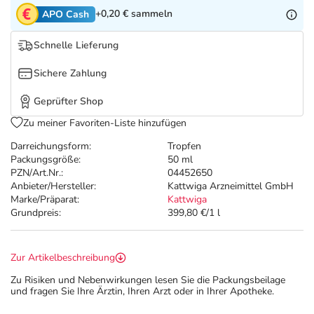
Refluthin, Lasea & Carmenthin Deals
Sport & Fitness
Täglich gut versorgt
+0,20 €
sammeln
APO Cash
Salus Deals
Tierapotheke
Schnelle Lieferung
Sichere Zahlung
Vitamine & Mineralstoffe
Geprüfter Shop
Marken
Zu meiner Favoriten-Liste hinzufügen
Darreichungsform:
Tropfen
Packungsgröße:
50 ml
PZN/Art.Nr.:
04452650
Anbieter/Hersteller:
Kattwiga Arzneimittel GmbH
Marke/Präparat:
Kattwiga
Grundpreis:
399,80 €/1 l
Zur Artikelbeschreibung
Zu Risiken und Nebenwirkungen lesen Sie die Packungsbeilage
und fragen Sie Ihre Ärztin, Ihren Arzt oder in Ihrer Apotheke.