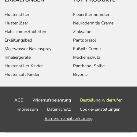
Hustenstiller
Fieberthermometer
Hustenlöser
Neurodermitis Creme
Halsschmerztabletten
Zinksalbe
Erkältungsbad
Pantoprazol
Meerwasser Nasenspray
Fußpilz Creme
Inhaliergeräte
Mückenschutz
Hustenstiller Kinder
Panthenol Salbe
Hustensaft Kinder
Bryonia
AGB
Widerrufsbelehrung
Bestellung widerrufen
Impressum
Datenschutz
Cookie-Einstellungen
Barrierefreiheitserklärung