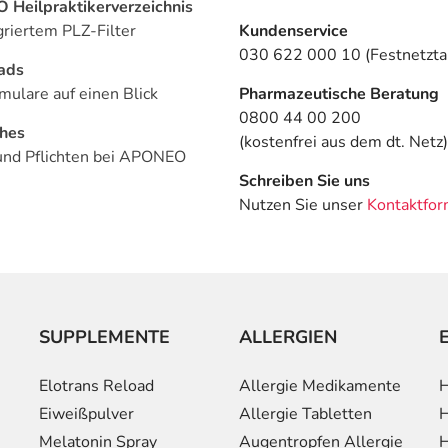
Heilpraktikerverzeichnis
griertem PLZ-Filter
Kundenservice
030 622 000 10 (Festnetztar
ads
mulare auf einen Blick
Pharmazeutische Beratung
0800 44 00 200
ches
(kostenfrei aus dem dt. Netz)
und Pflichten bei APONEO
Schreiben Sie uns
Nutzen Sie unser
Kontaktfor
SUPPLEMENTE
ALLERGIEN
Elotrans Reload
Allergie Medikamente
H
Eiweißpulver
Allergie Tabletten
H
Melatonin Spray
Augentropfen Allergie
H