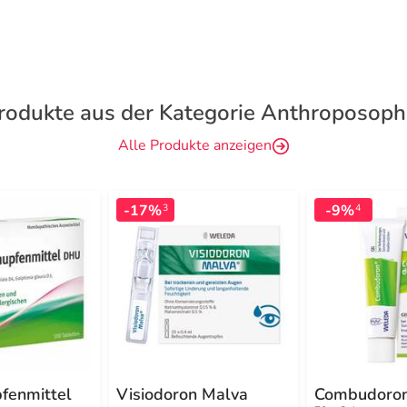
rodukte aus der Kategorie Anthroposoph
Alle Produkte anzeigen
-17%
-9%
3
4
fenmittel
Visiodoron Malva
Combudoron