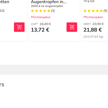
tten
Augentropfen in
70 g Gel
Monodosen
20X0.4 ml Augentropfen
(10)
(3)
(5)
Pflichtangaben
Pflichtangaben
16,49 €
23,99 €
1
2
UVP
MRP
13,72 €
21,88 €
(312,57 €/1 kg)
rs