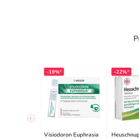
P
-19%
-22%
4
4
Visiodoron Euphrasia
Heuschnup