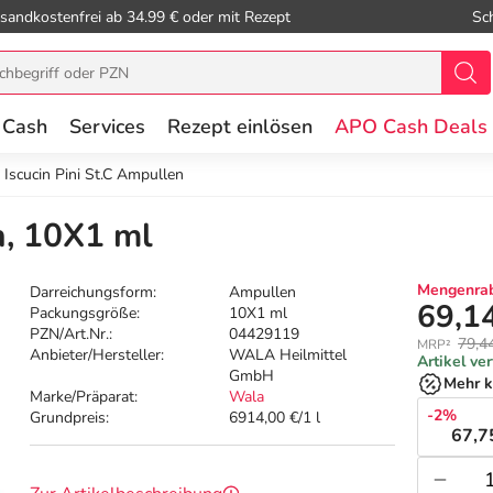
sandkostenfrei ab 34.99 € oder mit Rezept
Sc
 Cash
Services
Rezept einlösen
APO Cash Deals
Iscucin Pini St.C Ampullen
n, 10X1 ml
Mengenrab
Darreichungsform:
Ampullen
69,1
Packungsgröße:
10X1 ml
PZN/Art.Nr.:
04429119
79,4
MRP²
Anbieter/Hersteller:
WALA Heilmittel
Artikel ve
GmbH
Mehr k
Marke/Präparat:
Wala
-2%
Grundpreis:
6914,00 €/1 l
67,7