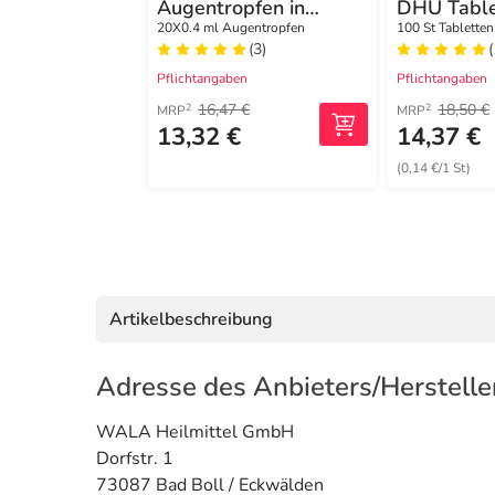
Augentropfen in
DHU Table
Monodosen
20X0.4 ml Augentropfen
100 St Tabletten
(3)
Pflichtangaben
Pflichtangaben
16,47 €
18,50 €
2
2
MRP
MRP
13,32 €
14,37 €
(0,14 €/1 St)
Artikelbeschreibung
Adresse des Anbieters/Herstelle
WALA Heilmittel GmbH
Dorfstr. 1
73087 Bad Boll / Eckwälden