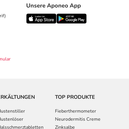
Unsere Aponeo App
if)
mular
ERKÄLTUNGEN
TOP PRODUKTE
ustenstiller
Fieberthermometer
ustenlöser
Neurodermitis Creme
alsschmerztabletten
Zinksalbe