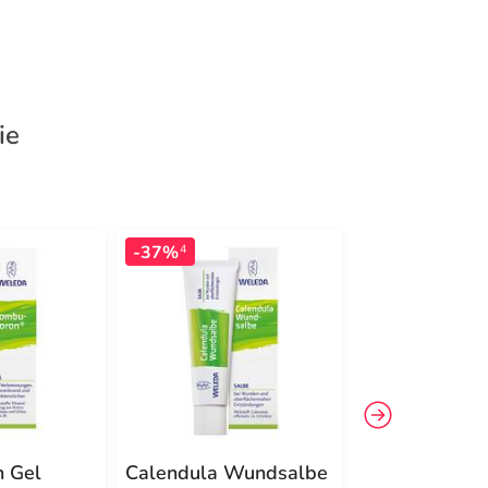
ie
-37%
-16%
4
4
 Gel
Calendula Wundsalbe
Hepatodoron