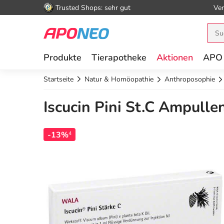
Trusted Shops: sehr gut
Ver
Produkte
Tierapotheke
Aktionen
APO
Startseite
Natur & Homöopathie
Anthroposophie
Iscucin Pini St.C Ampulle
-13%
4