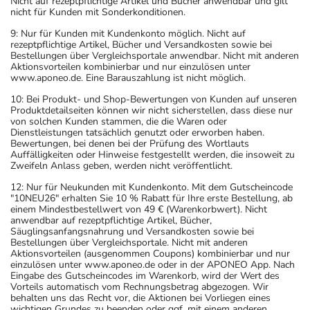
Nicht auf rezeptpflichtige Artikel und Bücher anwendbar und gilt
nicht für Kunden mit Sonderkonditionen.
9: Nur für Kunden mit Kundenkonto möglich. Nicht auf
rezeptpflichtige Artikel, Bücher und Versandkosten sowie bei
Bestellungen über Vergleichsportale anwendbar. Nicht mit anderen
Aktionsvorteilen kombinierbar und nur einzulösen unter
www.aponeo.de. Eine Barauszahlung ist nicht möglich.
10: Bei Produkt- und Shop-Bewertungen von Kunden auf unseren
Produktdetailseiten können wir nicht sicherstellen, dass diese nur
von solchen Kunden stammen, die die Waren oder
Dienstleistungen tatsächlich genutzt oder erworben haben.
Bewertungen, bei denen bei der Prüfung des Wortlauts
Auffälligkeiten oder Hinweise festgestellt werden, die insoweit zu
Zweifeln Anlass geben, werden nicht veröffentlicht.
12: Nur für Neukunden mit Kundenkonto. Mit dem Gutscheincode
"10NEU26" erhalten Sie 10 % Rabatt für Ihre erste Bestellung, ab
einem Mindestbestellwert von 49 € (Warenkorbwert). Nicht
anwendbar auf rezeptpflichtige Artikel, Bücher,
Säuglingsanfangsnahrung und Versandkosten sowie bei
Bestellungen über Vergleichsportale. Nicht mit anderen
Aktionsvorteilen (ausgenommen Coupons) kombinierbar und nur
einzulösen unter www.aponeo.de oder in der APONEO App. Nach
Eingabe des Gutscheincodes im Warenkorb, wird der Wert des
Vorteils automatisch vom Rechnungsbetrag abgezogen. Wir
behalten uns das Recht vor, die Aktionen bei Vorliegen eines
wichtigen Grundes zu beenden oder ggf. mit einem anderen