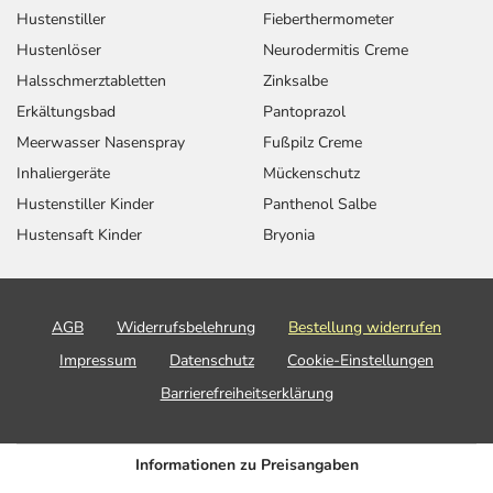
Hustenstiller
Fieberthermometer
Hustenlöser
Neurodermitis Creme
Halsschmerztabletten
Zinksalbe
Erkältungsbad
Pantoprazol
Meerwasser Nasenspray
Fußpilz Creme
Inhaliergeräte
Mückenschutz
Hustenstiller Kinder
Panthenol Salbe
Hustensaft Kinder
Bryonia
AGB
Widerrufsbelehrung
Bestellung widerrufen
Impressum
Datenschutz
Cookie-Einstellungen
Barrierefreiheitserklärung
Informationen zu Preisangaben