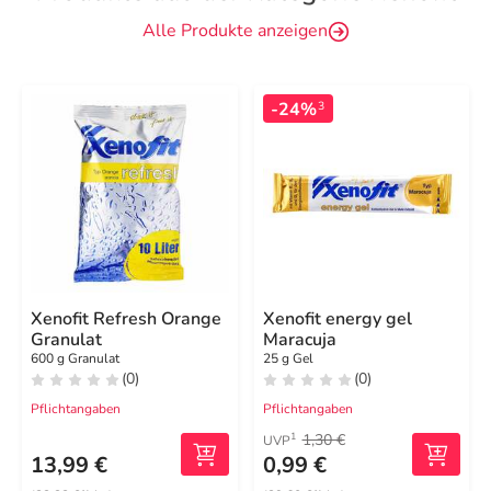
Alle Produkte anzeigen
-24%
3
Xenofit Refresh Orange
Xenofit energy gel
Granulat
Maracuja
600 g Granulat
25 g Gel
(0)
(0)
Pflichtangaben
Pflichtangaben
1,30 €
1
UVP
13,99 €
0,99 €