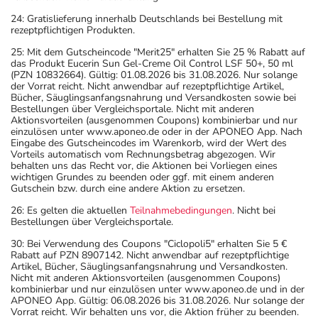
24: Gratislieferung innerhalb Deutschlands bei Bestellung mit
rezeptpflichtigen Produkten.
25: Mit dem Gutscheincode "Merit25" erhalten Sie 25 % Rabatt auf
das Produkt Eucerin Sun Gel-Creme Oil Control LSF 50+, 50 ml
(PZN 10832664). Gültig: 01.08.2026 bis 31.08.2026. Nur solange
der Vorrat reicht. Nicht anwendbar auf rezeptpflichtige Artikel,
Bücher, Säuglingsanfangsnahrung und Versandkosten sowie bei
Bestellungen über Vergleichsportale. Nicht mit anderen
Aktionsvorteilen (ausgenommen Coupons) kombinierbar und nur
einzulösen unter www.aponeo.de oder in der APONEO App. Nach
Eingabe des Gutscheincodes im Warenkorb, wird der Wert des
Vorteils automatisch vom Rechnungsbetrag abgezogen. Wir
behalten uns das Recht vor, die Aktionen bei Vorliegen eines
wichtigen Grundes zu beenden oder ggf. mit einem anderen
Gutschein bzw. durch eine andere Aktion zu ersetzen.
26: Es gelten die aktuellen
Teilnahmebedingungen
. Nicht bei
Bestellungen über Vergleichsportale.
30: Bei Verwendung des Coupons "Ciclopoli5" erhalten Sie 5 €
Rabatt auf PZN 8907142. Nicht anwendbar auf rezeptpflichtige
Artikel, Bücher, Säuglingsanfangsnahrung und Versandkosten.
Nicht mit anderen Aktionsvorteilen (ausgenommen Coupons)
kombinierbar und nur einzulösen unter www.aponeo.de und in der
APONEO App. Gültig: 06.08.2026 bis 31.08.2026. Nur solange der
Vorrat reicht. Wir behalten uns vor, die Aktion früher zu beenden.