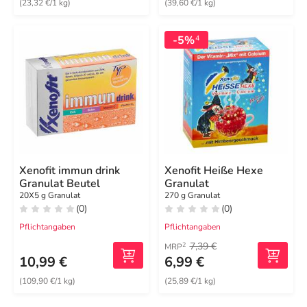
(23,32 €/1 kg)
(39,60 €/1 kg)
-5%
4
Xenofit immun drink
Xenofit Heiße Hexe
Granulat Beutel
Granulat
20X5 g Granulat
270 g Granulat
(0)
(0)
Pflichtangaben
Pflichtangaben
7,39 €
2
MRP
10,99 €
6,99 €
(109,90 €/1 kg)
(25,89 €/1 kg)