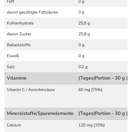
Fett
0 g
davon gesättigte Fettsäuren
0 g
Kohlenhydrate
25,8 g
davon Zucker
25,8 g
Ballaststoffe
0 g
Eiweiß
0 g
Salz
0,2 g
Vitamine
(Tages)Portion - 30 g (=
Vitamin C / Ascorbinsäure
60 mg [75%]
Mineralstoffe/Spurenelemente
(Tages)Portion - 30 g (=
Calcium
120 mg [15%]