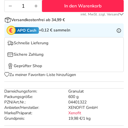
Refluthin, Lasea & Carmenthin Deals
Sport & Fitness
Täglich gut versorgt
In den Warenkorb
inkl. MwSt. zzgl. Versand
Salus Deals
Tierapotheke
Versandkostenfrei ab 34,99 €
+0,12 €
sammeln
APO Cash
Vitamine & Mineralstoffe
Schnelle Lieferung
Marken
Sichere Zahlung
Geprüfter Shop
Zu meiner Favoriten-Liste hinzufügen
Darreichungsform:
Granulat
Packungsgröße:
600 g
PZN/Art.Nr.:
04401322
Anbieter/Hersteller:
XENOFIT GmbH
Marke/Präparat:
Xenofit
Grundpreis:
19,98 €/1 kg