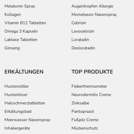
Melatonin Spray
Augentropfen Allergie
Kollagen
Mometason Nasenspray
Vitamin B12 Tabletten
Cetirizin
Omega 3 Kapseln
Levocetirizin
Laktase Tabletten
Loratadin
Ginseng
Desloratadin
ERKÄLTUNGEN
TOP PRODUKTE
Hustenstiller
Fieberthermometer
Hustenlöser
Neurodermitis Creme
Halsschmerztabletten
Zinksalbe
Erkältungsbad
Pantoprazol
Meerwasser Nasenspray
Fußpilz Creme
Inhaliergeräte
Mückenschutz