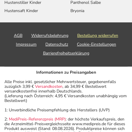
Hustenstiller Kinder
Panthenol Salbe
Hustensaft Kinder
Bryonia
AGB
Widerrufsbelehrung
Bestellung widerrufen
Impressum
Datenschutz
Cookie-Einstellungen
Barrierefreiheitserklärung
Informationen zu Preisangaben
Alle Preise inkl. gesetzlicher Mehrwertsteuer, gegebenenfalls
zuzüglich 3,99 €
Versandkosten
, ab 34,99 € Bestellwert
versandkostenfrei innerhalb Deutschlands.
(Lieferung nach Österreich: 4,95 € Versandkosten unabhängig vom
Bestellwert)
1: Unverbindliche Preisempfehlung des Herstellers (UVP)
2:
MediPreis-Referenzpreis (MRP)
: der höchste Verkaufspreis, den
die Arzneimittel-Preisvergleichsseite www.medipreis.de für dieses
Produkt ausweist (Stand: 08.08.2026). Produktpreise können sich