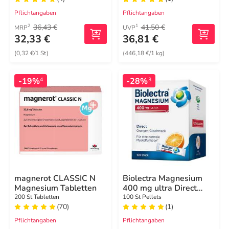
Pflichtangaben
Pflichtangaben
36,43 €
41,50 €
2
1
MRP
UVP
32,33 €
36,81 €
(0,32 €/1 St)
(446,18 €/1 kg)
-19%
-28%
4
3
magnerot CLASSIC N
Biolectra Magnesium
Magnesium Tabletten
400 mg ultra Direct
Orange
200 St Tabletten
100 St Pellets
(70)
(1)
Pflichtangaben
Pflichtangaben