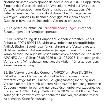
einzulösen unter www.aponeo.de oder in der APONEO App. Nach
Eingabe des Gutscheincodes im Warenkorb, wird der Wert des
Vorteils automatisch vom Rechnungsbetrag abgezogen. Wir
behalten uns das Recht vor, die Aktionen bei Vorliegen eines
wichtigen Grundes zu beenden oder ggf. mit einem anderen
Gutschein bzw. durch eine andere Aktion zu ersetzen.
26: Es gelten die aktuellen
Teilnahmebedingungen
. Nicht bei
Bestellungen über Vergleichsportale.
30: Bei Verwendung des Coupons "Ciclopoli5" erhalten Sie 5 €
Rabatt auf PZN 8907142. Nicht anwendbar auf rezeptpflichtige
Artikel, Bücher, Säuglingsanfangsnahrung und Versandkosten.
Nicht mit anderen Aktionsvorteilen (ausgenommen Coupons)
kombinierbar und nur einzulösen unter www.aponeo.de und in der
APONEO App. Gültig: 06.08.2026 bis 31.08.2026. Nur solange der
Vorrat reicht. Wir behalten uns vor, die Aktion früher zu beenden.
Keine Barauszahlung.
32: Bei Verwendung des Coupons "HP20" erhalten Sie 20 %
Rabatt auf viele Hansaplast-Produkte. Nicht anwendbar auf
rezeptpflichtige Artikel, Bücher, Säuglingsanfangsnahrung und
Versandkosten. Nicht mit anderen Aktionsvorteilen (ausgenommen
Coupons) kombinierbar und nur einzulösen unter www.aponeo.de
und in der APONEO App. Gültig: 01.07.2026 bis 31.08.2026. Nur
solange der Vorrat reicht. Wir behalten uns vor, die Aktion früher
zu beenden. Keine Barauszahlung.