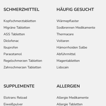
SCHMERZMITTEL
HÄUFIG GESUCHT
Kopfschmerztabletten
Wärmepflaster
Migräne Tabletten
Sodbrennen Medikamente
ASS Tabletten
Thermacare
Diclofenac
Voltaren
Ibuprofen
Hämorrhoiden Salbe
Paracetamol
Abführmittel
Regelschmerzen Tabletten
Magentabletten
Zahnschmerzen Tabletten
Lidocain
SUPPLEMENTE
ALLERGIEN
Elotrans Reload
Allergie Medikamente
Eiweißpulver
Allergie Tabletten