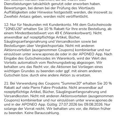
Dienstleistungen tatsächlich genutzt oder erworben haben.
Bewertungen, bei denen bei der Prüfung des Wortlauts
Auffälligkeiten oder Hinweise festgestellt werden, die insoweit zu
Zweifeln Anlass geben, werden nicht veröffentlicht.
12: Nur für Neukunden mit Kundenkonto. Mit dem Gutscheincode
"10NEU26" erhalten Sie 10 % Rabatt für Ihre erste Bestellung, ab
einem Mindestbestellwert von 49 € (Warenkorbwert). Nicht
anwendbar auf rezeptpflichtige Artikel, Bücher,
Säuglingsanfangsnahrung und Versandkosten sowie bei
Bestellungen über Vergleichsportale. Nicht mit anderen
Aktionsvorteilen (ausgenommen Coupons) kombinierbar und nur
einzulösen unter www.aponeo.de oder in der APONEO App. Nach
Eingabe des Gutscheincodes im Warenkorb, wird der Wert des
Vorteils automatisch vom Rechnungsbetrag abgezogen. Wir
behalten uns das Recht vor, die Aktionen bei Vorliegen eines
wichtigen Grundes zu beenden oder ggf. mit einem anderen
Gutschein bzw. durch eine andere Aktion zu ersetzen.
21: Bei Verwendung des Coupons "Summer20" erhalten Sie 20 %
Rabatt auf viele Pierre Fabre-Produkte. Nicht anwendbar auf
rezeptpflichtige Artikel, Bücher, Säuglingsanfangsnahrung und
Versandkosten. Nicht mit anderen Aktionsvorteilen (ausgenommen
Coupons) kombinierbar und nur einzulösen unter www.aponeo.de
und in der APONEO App. Gültig: 27.07.2026 bis 09.08.2026. Nur
solange der Vorrat reicht. Wir behalten uns vor, die Aktion früher
zu beenden. Keine Barauszahlung.