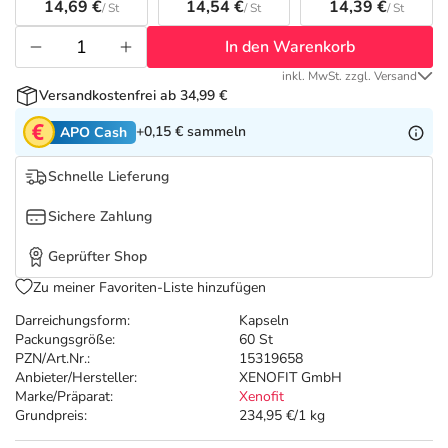
Refluthin, Lasea & Carmenthin Deals
Sport & Fitness
Täglich gut versorgt
14,69 €
14,54 €
14,39 €
/ St
/ St
/ St
In den Warenkorb
Salus Deals
Tierapotheke
inkl. MwSt. zzgl. Versand
Versandkostenfrei ab 34,99 €
Vitamine & Mineralstoffe
+0,15 €
sammeln
APO Cash
Marken
Schnelle Lieferung
Sichere Zahlung
Geprüfter Shop
Zu meiner Favoriten-Liste hinzufügen
Darreichungsform:
Kapseln
Packungsgröße:
60 St
PZN/Art.Nr.:
15319658
Anbieter/Hersteller:
XENOFIT GmbH
Marke/Präparat:
Xenofit
Grundpreis:
234,95 €/1 kg