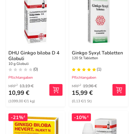
DHU Ginkgo biloba D 4
Ginkgo Syxyl Tabletten
Globuli
120 St Tabletten
10 g Globuli
(0)
(1)
Pflichtangaben
Pflichtangaben
13,19 €
19,96 €
2
2
MRP
MRP
10,99 €
15,99 €
(1099,00 €/1 kg)
(0,13 €/1 St)
-21%
-10%
4
4