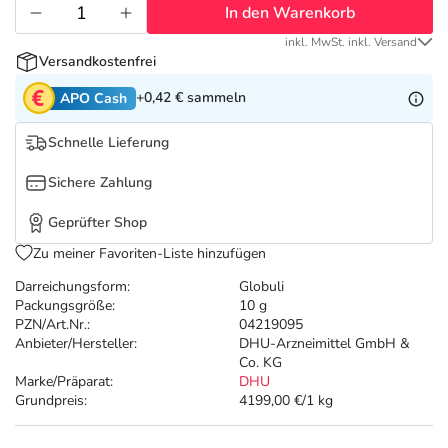
Refluthin, Lasea & Carmenthin Deals
Sport & Fitness
Täglich gut versorgt
In den Warenkorb
inkl. MwSt. inkl. Versand
Salus Deals
Tierapotheke
Versandkostenfrei
+0,42 €
sammeln
APO Cash
Vitamine & Mineralstoffe
Schnelle Lieferung
Marken
Sichere Zahlung
Geprüfter Shop
Zu meiner Favoriten-Liste hinzufügen
Darreichungsform:
Globuli
Packungsgröße:
10 g
PZN/Art.Nr.:
04219095
Anbieter/Hersteller:
DHU-Arzneimittel GmbH &
Co. KG
Marke/Präparat:
DHU
Grundpreis:
4199,00 €/1 kg