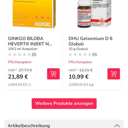
GINKGO BILOBA
DHU Gelsemium D 6
HEVERT® INJEKT N
Globuli
Ampullen
10X2 ml Ampullen
10 g Globuli
(0)
(0)
Pflichtangaben
Pflichtangaben
27,73 €
12,21 €
2
2
MRP
MRP
21,89 €
10,99 €
(1094,50 €/1 l)
(1099,00 €/1 kg)
Weitere Produkte anzeigen
Artikelbeschreibung