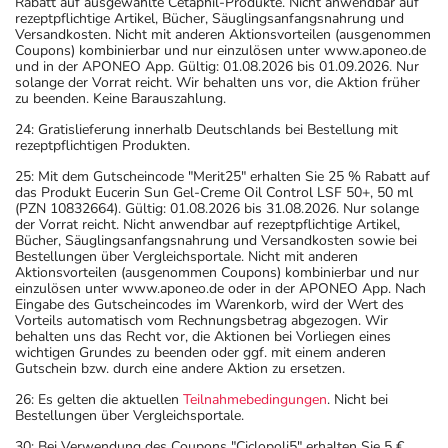
Rabatt auf ausgewählte Cetaphil-Produkte. Nicht anwendbar auf
rezeptpflichtige Artikel, Bücher, Säuglingsanfangsnahrung und
Versandkosten. Nicht mit anderen Aktionsvorteilen (ausgenommen
Coupons) kombinierbar und nur einzulösen unter www.aponeo.de
und in der APONEO App. Gültig: 01.08.2026 bis 01.09.2026. Nur
solange der Vorrat reicht. Wir behalten uns vor, die Aktion früher
zu beenden. Keine Barauszahlung.
24: Gratislieferung innerhalb Deutschlands bei Bestellung mit
rezeptpflichtigen Produkten.
25: Mit dem Gutscheincode "Merit25" erhalten Sie 25 % Rabatt auf
das Produkt Eucerin Sun Gel-Creme Oil Control LSF 50+, 50 ml
(PZN 10832664). Gültig: 01.08.2026 bis 31.08.2026. Nur solange
der Vorrat reicht. Nicht anwendbar auf rezeptpflichtige Artikel,
Bücher, Säuglingsanfangsnahrung und Versandkosten sowie bei
Bestellungen über Vergleichsportale. Nicht mit anderen
Aktionsvorteilen (ausgenommen Coupons) kombinierbar und nur
einzulösen unter www.aponeo.de oder in der APONEO App. Nach
Eingabe des Gutscheincodes im Warenkorb, wird der Wert des
Vorteils automatisch vom Rechnungsbetrag abgezogen. Wir
behalten uns das Recht vor, die Aktionen bei Vorliegen eines
wichtigen Grundes zu beenden oder ggf. mit einem anderen
Gutschein bzw. durch eine andere Aktion zu ersetzen.
26: Es gelten die aktuellen
Teilnahmebedingungen
. Nicht bei
Bestellungen über Vergleichsportale.
30: Bei Verwendung des Coupons "Ciclopoli5" erhalten Sie 5 €