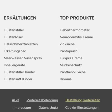
ERKÄLTUNGEN
TOP PRODUKTE
Hustenstiller
Fieberthermometer
Hustenlöser
Neurodermitis Creme
Halsschmerztabletten
Zinksalbe
Erkältungsbad
Pantoprazol
Meerwasser Nasenspray
Fußpilz Creme
Inhaliergeräte
Mückenschutz
Hustenstiller Kinder
Panthenol Salbe
Hustensaft Kinder
Bryonia
AGB
Widerrufsbelehrung
Bestellung widerrufen
Impressum
Datenschutz
Cookie-Einstellungen