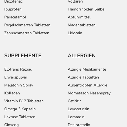
Diclofenac
Voltaren
Ibuprofen
Hämorrhoiden Salbe
Paracetamol
Abführmittel
Regelschmerzen Tabletten
Magentabletten
Zahnschmerzen Tabletten
Lidocain
SUPPLEMENTE
ALLERGIEN
Elotrans Reload
Allergie Medikamente
Eiweißpulver
Allergie Tabletten
Melatonin Spray
Augentropfen Allergie
Kollagen
Mometason Nasenspray
Vitamin B12 Tabletten
Cetirizin
Omega 3 Kapseln
Levocetirizin
Laktase Tabletten
Loratadin
Ginseng
Desloratadin