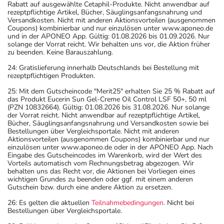
Rabatt auf ausgewählte Cetaphil-Produkte. Nicht anwendbar auf
rezeptpflichtige Artikel, Bücher, Säuglingsanfangsnahrung und
Versandkosten. Nicht mit anderen Aktionsvorteilen (ausgenommen
Coupons) kombinierbar und nur einzulösen unter www.aponeo.de
und in der APONEO App. Gültig: 01.08.2026 bis 01.09.2026. Nur
solange der Vorrat reicht. Wir behalten uns vor, die Aktion früher
zu beenden. Keine Barauszahlung.
24: Gratislieferung innerhalb Deutschlands bei Bestellung mit
rezeptpflichtigen Produkten.
25: Mit dem Gutscheincode "Merit25" erhalten Sie 25 % Rabatt auf
das Produkt Eucerin Sun Gel-Creme Oil Control LSF 50+, 50 ml
(PZN 10832664). Gültig: 01.08.2026 bis 31.08.2026. Nur solange
der Vorrat reicht. Nicht anwendbar auf rezeptpflichtige Artikel,
Bücher, Säuglingsanfangsnahrung und Versandkosten sowie bei
Bestellungen über Vergleichsportale. Nicht mit anderen
Aktionsvorteilen (ausgenommen Coupons) kombinierbar und nur
einzulösen unter www.aponeo.de oder in der APONEO App. Nach
Eingabe des Gutscheincodes im Warenkorb, wird der Wert des
Vorteils automatisch vom Rechnungsbetrag abgezogen. Wir
behalten uns das Recht vor, die Aktionen bei Vorliegen eines
wichtigen Grundes zu beenden oder ggf. mit einem anderen
Gutschein bzw. durch eine andere Aktion zu ersetzen.
26: Es gelten die aktuellen
Teilnahmebedingungen
. Nicht bei
Bestellungen über Vergleichsportale.