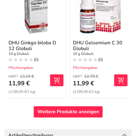
DHU Ginkgo biloba D
DHU Gelsemium C 30
12 Globuli
Globuli
10 g Globuli
10 g Globuli
(0)
(0)
Pflichtangaben
Pflichtangaben
13,19 €
12,78 €
2
2
MRP
MRP
11,99 €
11,99 €
(1199,00 €/1 kg)
(1199,00 €/1 kg)
Weitere Produkte anzeigen
Artikelbeschreibung