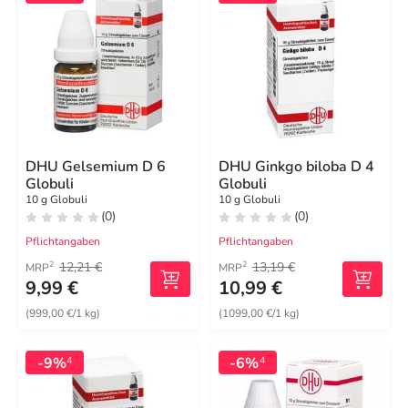
DHU Gelsemium D 6
DHU Ginkgo biloba D 4
Globuli
Globuli
10 g Globuli
10 g Globuli
(0)
(0)
Pflichtangaben
Pflichtangaben
12,21 €
13,19 €
2
2
MRP
MRP
9,99 €
10,99 €
(999,00 €/1 kg)
(1099,00 €/1 kg)
-9%
-6%
4
4