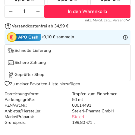
Refluthin, Lasea & Carmenthin Deals
Sport & Fitness
Täglich gut versorgt
In den Warenkorb
Salus Deals
Tierapotheke
inkl. MwSt. zzgl. Versand
Versandkostenfrei ab 34,99 €
Vitamine & Mineralstoffe
+0,10 €
sammeln
APO Cash
Schnelle Lieferung
Marken
Sichere Zahlung
Geprüfter Shop
Zu meiner Favoriten-Liste hinzufügen
Darreichungsform:
Tropfen zum Einnehmen
Packungsgröße:
50 ml
PZN/Art.Nr.:
00014491
Anbieter/Hersteller:
Steierl-Pharma GmbH
Marke/Präparat:
Steierl
Grundpreis:
199,80 €/1 l