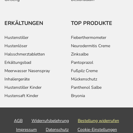
ERKÄLTUNGEN
TOP PRODUKTE
Hustenstiller
Fieberthermometer
Hustenlöser
Neurodermitis Creme
Halsschmerztabletten
Zinksalbe
Erkältungsbad
Pantoprazol
Meerwasser Nasenspray
Fußpilz Creme
Inhaliergeräte
Mückenschutz
Hustenstiller Kinder
Panthenol Salbe
Hustensaft Kinder
Bryonia
AGB
Widerrufsbelehrung
Bestellung widerrufen
Impressum
Datenschutz
Cookie-Einstellungen