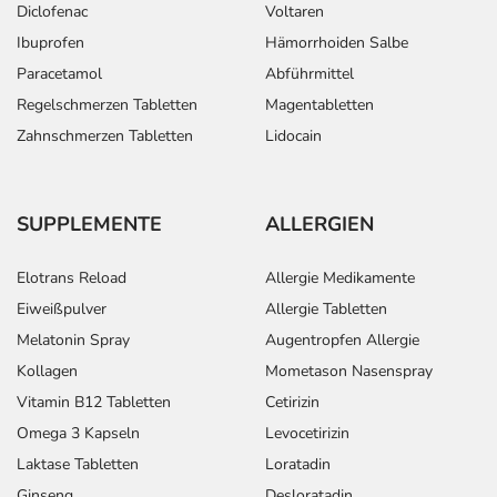
Diclofenac
Voltaren
Ibuprofen
Hämorrhoiden Salbe
Paracetamol
Abführmittel
Regelschmerzen Tabletten
Magentabletten
Zahnschmerzen Tabletten
Lidocain
SUPPLEMENTE
ALLERGIEN
Elotrans Reload
Allergie Medikamente
Eiweißpulver
Allergie Tabletten
Melatonin Spray
Augentropfen Allergie
Kollagen
Mometason Nasenspray
Vitamin B12 Tabletten
Cetirizin
Omega 3 Kapseln
Levocetirizin
Laktase Tabletten
Loratadin
Ginseng
Desloratadin