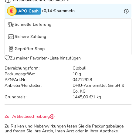
Refluthin, Lasea & Carmenthin Deals
Sport & Fitness
Täglich gut versorgt
+0,14 €
sammeln
APO Cash
Salus Deals
Tierapotheke
Schnelle Lieferung
Vitamine & Mineralstoffe
Sichere Zahlung
Geprüfter Shop
Marken
Zu meiner Favoriten-Liste hinzufügen
Darreichungsform:
Globuli
Packungsgröße:
10 g
PZN/Art.Nr.:
04212928
Anbieter/Hersteller:
DHU-Arzneimittel GmbH &
Co. KG
Grundpreis:
1445,00 €/1 kg
Zur Artikelbeschreibung
Zu Risiken und Nebenwirkungen lesen Sie die Packungsbeilage
und fragen Sie Ihre Ärztin, Ihren Arzt oder in Ihrer Apotheke.