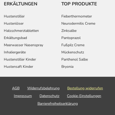
ERKÄLTUNGEN
TOP PRODUKTE
Hustenstiller
Fieberthermometer
Hustenlöser
Neurodermitis Creme
Halsschmerztabletten
Zinksalbe
Erkältungsbad
Pantoprazol
Meerwasser Nasenspray
Fußpilz Creme
Inhaliergeräte
Mückenschutz
Hustenstiller Kinder
Panthenol Salbe
Hustensaft Kinder
Bryonia
AGB
Widerrufsbelehrung
Bestellung widerrufen
Impressum
Datenschutz
Cookie-Einstellungen
Barrierefreiheitserklärung