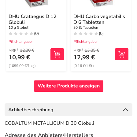
DHU Crataegus D 12
DHU Carbo vegetabilis
Globuli
D 6 Tabletten
10 g Globuli
80 St Tabletten
(0)
(0)
Pflichtangaben
Pflichtangaben
12,30 €
13,85 €
2
2
MRP
MRP
10,99 €
12,99 €
(1099,00 €/1 kg)
(0,16 €/1 St)
Weitere Produkte anzeigen
Artikelbeschreibung
COBALTUM METALLICUM D 30 Globuli
Adresse des Anbieters/Herstellers