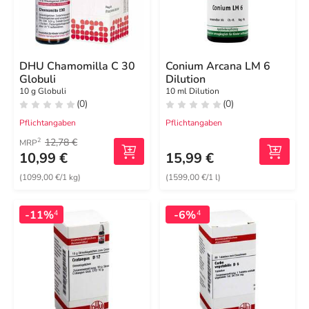
DHU Chamomilla C 30
Conium Arcana LM 6
Globuli
Dilution
10 g Globuli
10 ml Dilution
(0)
(0)
Pflichtangaben
Pflichtangaben
12,78 €
2
MRP
10,99 €
15,99 €
(1099,00 €/1 kg)
(1599,00 €/1 l)
-11%
-6%
4
4