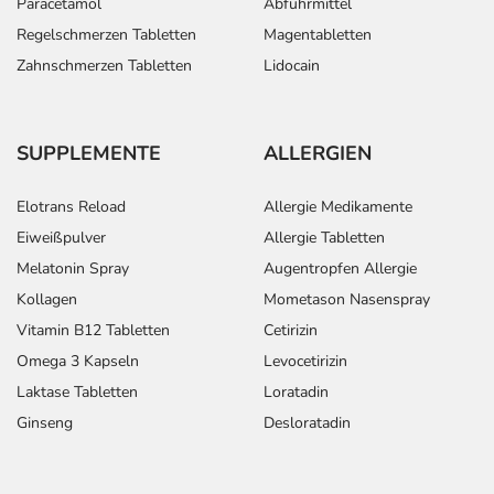
Paracetamol
Abführmittel
Regelschmerzen Tabletten
Magentabletten
Zahnschmerzen Tabletten
Lidocain
SUPPLEMENTE
ALLERGIEN
Elotrans Reload
Allergie Medikamente
Eiweißpulver
Allergie Tabletten
Melatonin Spray
Augentropfen Allergie
Kollagen
Mometason Nasenspray
Vitamin B12 Tabletten
Cetirizin
Omega 3 Kapseln
Levocetirizin
Laktase Tabletten
Loratadin
Ginseng
Desloratadin