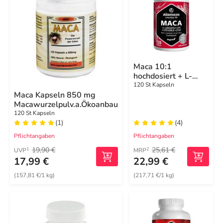
Maca 10:1
hochdosiert + L-
Arginin + OPC +
120 St Kapseln
Maca Kapseln 850 mg
Vitamine + Zink
Macawurzelpulv.a.Ökoanbau
vegan Kapseln
120 St Kapseln
(1)
(4)
Pflichtangaben
Pflichtangaben
19,90 €
25,61 €
1
2
UVP
MRP
17,99 €
22,99 €
(157,81 €/1 kg)
(217,71 €/1 kg)