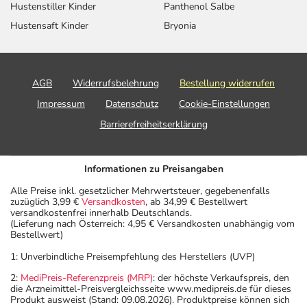
Hustenstiller Kinder
Panthenol Salbe
Hustensaft Kinder
Bryonia
AGB
Widerrufsbelehrung
Bestellung widerrufen
Impressum
Datenschutz
Cookie-Einstellungen
Barrierefreiheitserklärung
Informationen zu Preisangaben
Alle Preise inkl. gesetzlicher Mehrwertsteuer, gegebenenfalls
zuzüglich 3,99 €
Versandkosten
, ab 34,99 € Bestellwert
versandkostenfrei innerhalb Deutschlands.
(Lieferung nach Österreich: 4,95 € Versandkosten unabhängig vom
Bestellwert)
1: Unverbindliche Preisempfehlung des Herstellers (UVP)
2:
MediPreis-Referenzpreis (MRP)
: der höchste Verkaufspreis, den
die Arzneimittel-Preisvergleichsseite www.medipreis.de für dieses
Produkt ausweist (Stand: 09.08.2026). Produktpreise können sich