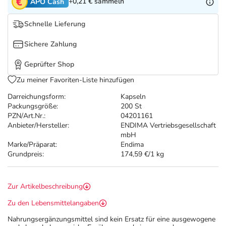
Refluthin, Lasea & Carmenthin Deals
Sport & Fitness
Täglich gut versorgt
+0,21 €
sammeln
APO Cash
Schnelle Lieferung
Salus Deals
Tierapotheke
Sichere Zahlung
Vitamine & Mineralstoffe
Geprüfter Shop
Zu meiner Favoriten-Liste hinzufügen
Marken
Darreichungsform:
Kapseln
Packungsgröße:
200 St
PZN/Art.Nr.:
04201161
Anbieter/Hersteller:
ENDIMA Vertriebsgesellschaft
mbH
Marke/Präparat:
Endima
Grundpreis:
174,59 €/1 kg
Zur Artikelbeschreibung
Zu den Lebensmittelangaben
Nahrungsergänzungsmittel sind kein Ersatz für eine ausgewogene