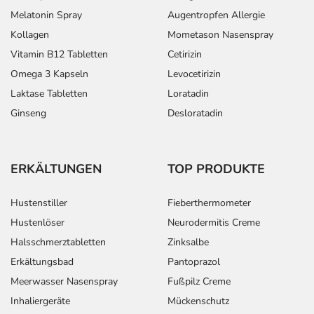
Melatonin Spray
Augentropfen Allergie
Kollagen
Mometason Nasenspray
Vitamin B12 Tabletten
Cetirizin
Omega 3 Kapseln
Levocetirizin
Laktase Tabletten
Loratadin
Ginseng
Desloratadin
ERKÄLTUNGEN
TOP PRODUKTE
Hustenstiller
Fieberthermometer
Hustenlöser
Neurodermitis Creme
Halsschmerztabletten
Zinksalbe
Erkältungsbad
Pantoprazol
Meerwasser Nasenspray
Fußpilz Creme
Inhaliergeräte
Mückenschutz