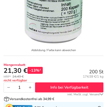
Geschenkideen
Fragen und Antworten
5% Extra Cash
Diabetes
Aktuelle Coupons
Kontakt
Avene & Ducray Deals
Körperpflege & Kosmetik
7
Ratgeber
Eucerin Deals
Liebe & Erotik
Summer SALE
Abbildung / Farbe kann abweichen
Beliebte Beiträge
Evolsin Deals
Mutter & Kind
Reiseapotheke
Mengenrabatt
E-Rezept einlösen
Frontline & Frontpro Deals
Nahrungsergänzung
Insektenschutz
21,30 €
-13%
4
200 St
Grundpreis:
24,49 €
174,59 €/1 kg
MRP²
E-Rezept App
Nattermann Deals
Natur & Homöopathie
Sonnenpflege
nicht verfügbar
Info bei Verfügbarkeit
R(h)ein Nutrition Deals
Sanitätshaus
Sommerpflege für Haar und Kopfhaut
inkl. MwSt. zzgl. Versand
Versandkostenfrei ab 34,99 €