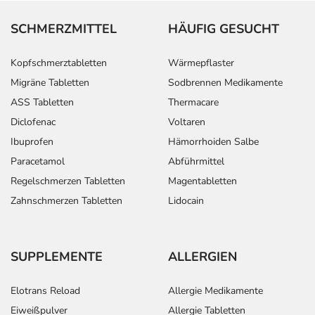
SCHMERZMITTEL
HÄUFIG GESUCHT
Kopfschmerztabletten
Wärmepflaster
Migräne Tabletten
Sodbrennen Medikamente
ASS Tabletten
Thermacare
Diclofenac
Voltaren
Ibuprofen
Hämorrhoiden Salbe
Paracetamol
Abführmittel
Regelschmerzen Tabletten
Magentabletten
Zahnschmerzen Tabletten
Lidocain
SUPPLEMENTE
ALLERGIEN
Elotrans Reload
Allergie Medikamente
Eiweißpulver
Allergie Tabletten