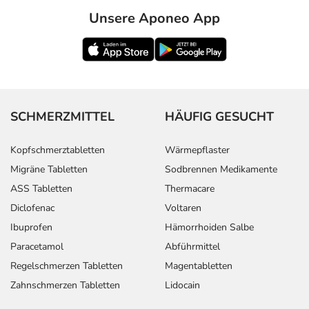
Unsere Aponeo App
SCHMERZMITTEL
HÄUFIG GESUCHT
Kopfschmerztabletten
Wärmepflaster
Migräne Tabletten
Sodbrennen Medikamente
ASS Tabletten
Thermacare
Diclofenac
Voltaren
Ibuprofen
Hämorrhoiden Salbe
Paracetamol
Abführmittel
Regelschmerzen Tabletten
Magentabletten
Zahnschmerzen Tabletten
Lidocain