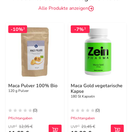
Alle Produkte anzeigen
-10%
-7%
3
3
Maca Pulver 100% Bio
Maca Gold vegetarische
Kapse
120 g Pulver
180 St Kapseln
(0)
(0)
Pflichtangaben
Pflichtangaben
12,95 €
21,45 €
1
1
UVP
UVP