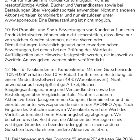
9: Nur für Kunden mit Kundenkonto möglich. Nicht auf
rezeptpflichtige Artikel, Bücher und Versandkosten sowie bei
Bestellungen über Vergleichsportale anwendbar. Nicht mit anderen
Aktionsvorteilen kombinierbar und nur einzulösen unter
www.aponeo.de. Eine Barauszahlung ist nicht möglich.
10: Bei Produkt- und Shop-Bewertungen von Kunden auf unseren
Produktdetailseiten können wir nicht sicherstellen, dass diese nur
von solchen Kunden stammen, die die Waren oder
Dienstleistungen tatsächlich genutzt oder erworben haben.
Bewertungen, bei denen bei der Prüfung des Wortlauts
Auffälligkeiten oder Hinweise festgestellt werden, die insoweit zu
Zweifeln Anlass geben, werden nicht veröffentlicht.
12: Nur für Neukunden mit Kundenkonto. Mit dem Gutscheincode
"10NEU26" erhalten Sie 10 % Rabatt für Ihre erste Bestellung, ab
einem Mindestbestellwert von 49 € (Warenkorbwert). Nicht
anwendbar auf rezeptpflichtige Artikel, Bücher,
Säuglingsanfangsnahrung und Versandkosten sowie bei
Bestellungen über Vergleichsportale. Nicht mit anderen
Aktionsvorteilen (ausgenommen Coupons) kombinierbar und nur
einzulösen unter www.aponeo.de oder in der APONEO App. Nach
Eingabe des Gutscheincodes im Warenkorb, wird der Wert des
Vorteils automatisch vom Rechnungsbetrag abgezogen. Wir
behalten uns das Recht vor, die Aktionen bei Vorliegen eines
wichtigen Grundes zu beenden oder ggf. mit einem anderen
Gutschein bzw. durch eine andere Aktion zu ersetzen.
21: Bei Verwendung des Coupons "Summer20" erhalten Sie 20 %