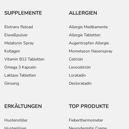
SUPPLEMENTE
ALLERGIEN
Elotrans Reload
Allergie Medikamente
Eiweißpulver
Allergie Tabletten
Melatonin Spray
Augentropfen Allergie
Kollagen
Mometason Nasenspray
Vitamin B12 Tabletten
Cetirizin
Omega 3 Kapseln
Levocetirizin
Laktase Tabletten
Loratadin
Ginseng
Desloratadin
ERKÄLTUNGEN
TOP PRODUKTE
Hustenstiller
Fieberthermometer
Hustenlöser
Neurodermitis Creme