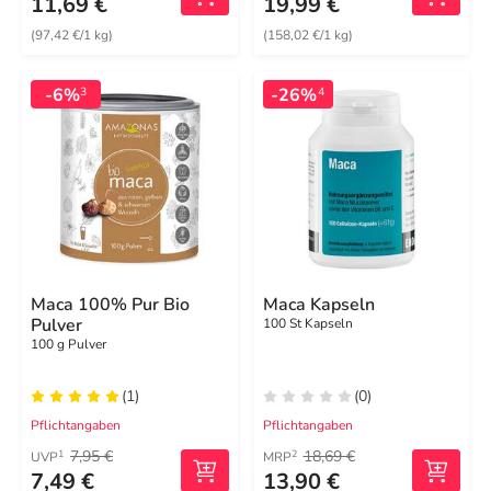
11,69 €
19,99 €
(97,42 €/1 kg)
(158,02 €/1 kg)
-6%
-26%
3
4
Maca 100% Pur Bio
Maca Kapseln
Pulver
100 St Kapseln
100 g Pulver
(1)
(0)
Pflichtangaben
Pflichtangaben
7,95 €
18,69 €
1
2
UVP
MRP
7,49 €
13,90 €