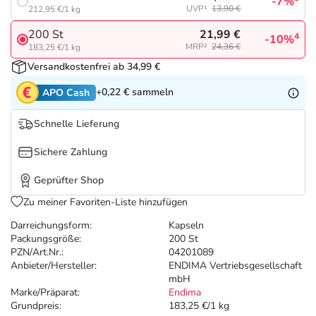
Refluthin, Lasea & Carmenthin Deals
Sport & Fitness
Täglich gut versorgt
-7%
UVP¹
13,90 €
212,95 €/1 kg
21,99 €
200 St
4
-10%
Salus Deals
Tierapotheke
MRP²
24,36 €
183,25 €/1 kg
Versandkostenfrei ab 34,99 €
Vitamine & Mineralstoffe
+0,22 €
sammeln
APO Cash
Marken
Schnelle Lieferung
Sichere Zahlung
Geprüfter Shop
Zu meiner Favoriten-Liste hinzufügen
Darreichungsform:
Kapseln
Packungsgröße:
200 St
PZN/Art.Nr.:
04201089
Anbieter/Hersteller:
ENDIMA Vertriebsgesellschaft
mbH
Marke/Präparat:
Endima
Grundpreis:
183,25 €/1 kg