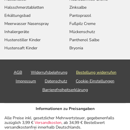
Halsschmerztabletten
Zinksalbe
Erkältungsbad
Pantoprazol
Meerwasser Nasenspray
Fußpilz Creme
Inhaliergeräte
Mückenschutz
Hustenstiller Kinder
Panthenol Salbe
Hustensaft Kinder
Bryonia
AGB
Widerrufsbelehrung
Bestellung widerrufen
Impressum
Datenschutz
Cookie-Einstellungen
Barrierefreiheitserklärung
Informationen zu Preisangaben
Alle Preise inkl. gesetzlicher Mehrwertsteuer, gegebenenfalls
zuzüglich 3,99 €
Versandkosten
, ab 34,99 € Bestellwert
versandkostenfrei innerhalb Deutschlands.