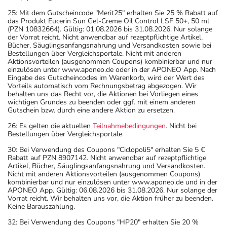
25: Mit dem Gutscheincode "Merit25" erhalten Sie 25 % Rabatt auf
das Produkt Eucerin Sun Gel-Creme Oil Control LSF 50+, 50 ml
(PZN 10832664). Gültig: 01.08.2026 bis 31.08.2026. Nur solange
der Vorrat reicht. Nicht anwendbar auf rezeptpflichtige Artikel,
Bücher, Säuglingsanfangsnahrung und Versandkosten sowie bei
Bestellungen über Vergleichsportale. Nicht mit anderen
Aktionsvorteilen (ausgenommen Coupons) kombinierbar und nur
einzulösen unter www.aponeo.de oder in der APONEO App. Nach
Eingabe des Gutscheincodes im Warenkorb, wird der Wert des
Vorteils automatisch vom Rechnungsbetrag abgezogen. Wir
behalten uns das Recht vor, die Aktionen bei Vorliegen eines
wichtigen Grundes zu beenden oder ggf. mit einem anderen
Gutschein bzw. durch eine andere Aktion zu ersetzen.
26: Es gelten die aktuellen
Teilnahmebedingungen
. Nicht bei
Bestellungen über Vergleichsportale.
30: Bei Verwendung des Coupons "Ciclopoli5" erhalten Sie 5 €
Rabatt auf PZN 8907142. Nicht anwendbar auf rezeptpflichtige
Artikel, Bücher, Säuglingsanfangsnahrung und Versandkosten.
Nicht mit anderen Aktionsvorteilen (ausgenommen Coupons)
kombinierbar und nur einzulösen unter www.aponeo.de und in der
APONEO App. Gültig: 06.08.2026 bis 31.08.2026. Nur solange der
Vorrat reicht. Wir behalten uns vor, die Aktion früher zu beenden.
Keine Barauszahlung.
32: Bei Verwendung des Coupons "HP20" erhalten Sie 20 %