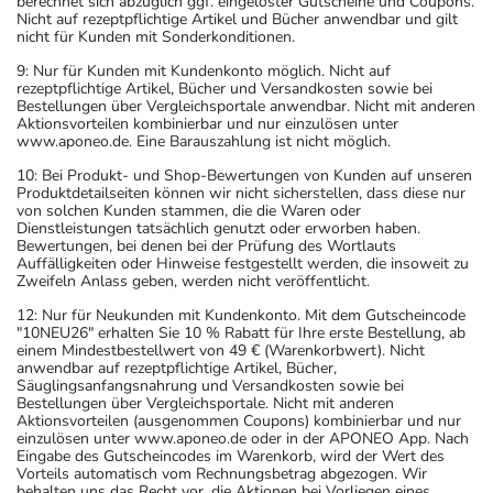
berechnet sich abzüglich ggf. eingelöster Gutscheine und Coupons.
Nicht auf rezeptpflichtige Artikel und Bücher anwendbar und gilt
nicht für Kunden mit Sonderkonditionen.
9: Nur für Kunden mit Kundenkonto möglich. Nicht auf
rezeptpflichtige Artikel, Bücher und Versandkosten sowie bei
Bestellungen über Vergleichsportale anwendbar. Nicht mit anderen
Aktionsvorteilen kombinierbar und nur einzulösen unter
www.aponeo.de. Eine Barauszahlung ist nicht möglich.
10: Bei Produkt- und Shop-Bewertungen von Kunden auf unseren
Produktdetailseiten können wir nicht sicherstellen, dass diese nur
von solchen Kunden stammen, die die Waren oder
Dienstleistungen tatsächlich genutzt oder erworben haben.
Bewertungen, bei denen bei der Prüfung des Wortlauts
Auffälligkeiten oder Hinweise festgestellt werden, die insoweit zu
Zweifeln Anlass geben, werden nicht veröffentlicht.
12: Nur für Neukunden mit Kundenkonto. Mit dem Gutscheincode
"10NEU26" erhalten Sie 10 % Rabatt für Ihre erste Bestellung, ab
einem Mindestbestellwert von 49 € (Warenkorbwert). Nicht
anwendbar auf rezeptpflichtige Artikel, Bücher,
Säuglingsanfangsnahrung und Versandkosten sowie bei
Bestellungen über Vergleichsportale. Nicht mit anderen
Aktionsvorteilen (ausgenommen Coupons) kombinierbar und nur
einzulösen unter www.aponeo.de oder in der APONEO App. Nach
Eingabe des Gutscheincodes im Warenkorb, wird der Wert des
Vorteils automatisch vom Rechnungsbetrag abgezogen. Wir
behalten uns das Recht vor, die Aktionen bei Vorliegen eines