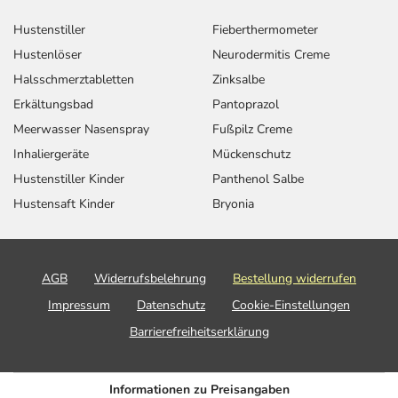
Hustenstiller
Fieberthermometer
Hustenlöser
Neurodermitis Creme
Halsschmerztabletten
Zinksalbe
Erkältungsbad
Pantoprazol
Meerwasser Nasenspray
Fußpilz Creme
Inhaliergeräte
Mückenschutz
Hustenstiller Kinder
Panthenol Salbe
Hustensaft Kinder
Bryonia
AGB
Widerrufsbelehrung
Bestellung widerrufen
Impressum
Datenschutz
Cookie-Einstellungen
Barrierefreiheitserklärung
Informationen zu Preisangaben