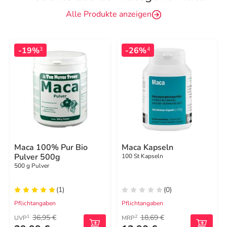
Alle Produkte anzeigen
-19%
-26%
3
4
Maca 100% Pur Bio
Maca Kapseln
Pulver 500g
100 St Kapseln
500 g Pulver
(1)
(0)
Pflichtangaben
Pflichtangaben
36,95 €
18,69 €
1
2
UVP
MRP