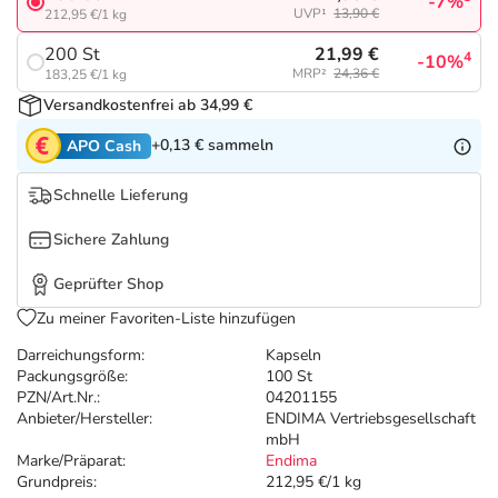
Refluthin, Lasea & Carmenthin Deals
Sport & Fitness
Sommerpflege für Haar und Kopfhaut
-7%
UVP¹
13,90 €
212,95 €/1 kg
21,99 €
200 St
4
-10%
Salus Deals
Tierapotheke
Täglich gut versorgt
MRP²
24,36 €
183,25 €/1 kg
Versandkostenfrei ab 34,99 €
Vitamine & Mineralstoffe
+0,13 €
sammeln
APO Cash
Marken
Schnelle Lieferung
Sichere Zahlung
Geprüfter Shop
Zu meiner Favoriten-Liste hinzufügen
Darreichungsform:
Kapseln
Packungsgröße:
100 St
PZN/Art.Nr.:
04201155
Anbieter/Hersteller:
ENDIMA Vertriebsgesellschaft
mbH
Marke/Präparat:
Endima
Grundpreis:
212,95 €/1 kg