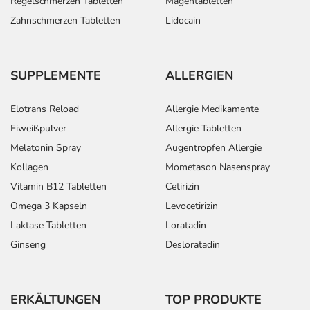
Regelschmerzen Tabletten
Magentabletten
Zahnschmerzen Tabletten
Lidocain
SUPPLEMENTE
ALLERGIEN
Elotrans Reload
Allergie Medikamente
Eiweißpulver
Allergie Tabletten
Melatonin Spray
Augentropfen Allergie
Kollagen
Mometason Nasenspray
Vitamin B12 Tabletten
Cetirizin
Omega 3 Kapseln
Levocetirizin
Laktase Tabletten
Loratadin
Ginseng
Desloratadin
ERKÄLTUNGEN
TOP PRODUKTE