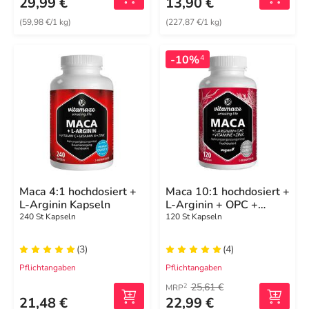
29,99 €
13,90 €
(59,98 €/1 kg)
(227,87 €/1 kg)
-10%
4
Maca 4:1 hochdosiert +
Maca 10:1 hochdosiert +
L-Arginin Kapseln
L-Arginin + OPC +
Vitamine + Zink vegan
240 St Kapseln
120 St Kapseln
Kapseln
(3)
(4)
Pflichtangaben
Pflichtangaben
25,61 €
2
MRP
21,48 €
22,99 €