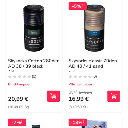
-5%
3
Skysocks Cotton 280den
Skysocks classic 70den
AD 38 / 39 black
AD 40 / 41 sand
2 St
2 St
(0)
(0)
Pflichtangaben
Pflichtangaben
17,95 €
1
UVP
20,99 €
16,99 €
(10,49 €/1 St)
(8,49 €/1 St)
-7%
-13%
3
3