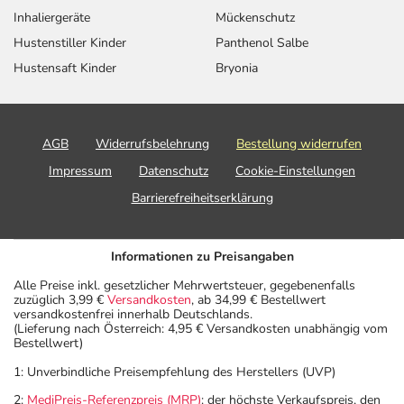
Inhaliergeräte
Mückenschutz
Hustenstiller Kinder
Panthenol Salbe
Hustensaft Kinder
Bryonia
AGB
Widerrufsbelehrung
Bestellung widerrufen
Impressum
Datenschutz
Cookie-Einstellungen
Barrierefreiheitserklärung
Informationen zu Preisangaben
Alle Preise inkl. gesetzlicher Mehrwertsteuer, gegebenenfalls
zuzüglich 3,99 €
Versandkosten
, ab 34,99 € Bestellwert
versandkostenfrei innerhalb Deutschlands.
(Lieferung nach Österreich: 4,95 € Versandkosten unabhängig vom
Bestellwert)
1: Unverbindliche Preisempfehlung des Herstellers (UVP)
2:
MediPreis-Referenzpreis (MRP)
: der höchste Verkaufspreis, den