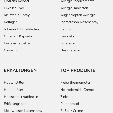
Elotrans Reload
Allergie Medikamente
Eiweißpulver
Allergie Tabletten
Melatonin Spray
Augentropfen Allergie
Kollagen
Mometason Nasenspray
Vitamin B12 Tabletten
Cetirizin
Omega 3 Kapseln
Levocetirizin
Laktase Tabletten
Loratadin
Ginseng
Desloratadin
ERKÄLTUNGEN
TOP PRODUKTE
Hustenstiller
Fieberthermometer
Hustenlöser
Neurodermitis Creme
Halsschmerztabletten
Zinksalbe
Erkältungsbad
Pantoprazol
Meerwasser Nasenspray
Fußpilz Creme