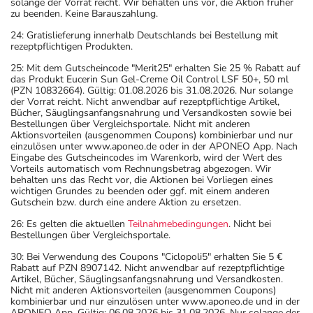
solange der Vorrat reicht. Wir behalten uns vor, die Aktion früher
zu beenden. Keine Barauszahlung.
24: Gratislieferung innerhalb Deutschlands bei Bestellung mit
rezeptpflichtigen Produkten.
25: Mit dem Gutscheincode "Merit25" erhalten Sie 25 % Rabatt auf
das Produkt Eucerin Sun Gel-Creme Oil Control LSF 50+, 50 ml
(PZN 10832664). Gültig: 01.08.2026 bis 31.08.2026. Nur solange
der Vorrat reicht. Nicht anwendbar auf rezeptpflichtige Artikel,
Bücher, Säuglingsanfangsnahrung und Versandkosten sowie bei
Bestellungen über Vergleichsportale. Nicht mit anderen
Aktionsvorteilen (ausgenommen Coupons) kombinierbar und nur
einzulösen unter www.aponeo.de oder in der APONEO App. Nach
Eingabe des Gutscheincodes im Warenkorb, wird der Wert des
Vorteils automatisch vom Rechnungsbetrag abgezogen. Wir
behalten uns das Recht vor, die Aktionen bei Vorliegen eines
wichtigen Grundes zu beenden oder ggf. mit einem anderen
Gutschein bzw. durch eine andere Aktion zu ersetzen.
26: Es gelten die aktuellen
Teilnahmebedingungen
. Nicht bei
Bestellungen über Vergleichsportale.
30: Bei Verwendung des Coupons "Ciclopoli5" erhalten Sie 5 €
Rabatt auf PZN 8907142. Nicht anwendbar auf rezeptpflichtige
Artikel, Bücher, Säuglingsanfangsnahrung und Versandkosten.
Nicht mit anderen Aktionsvorteilen (ausgenommen Coupons)
kombinierbar und nur einzulösen unter www.aponeo.de und in der
APONEO App. Gültig: 06.08.2026 bis 31.08.2026. Nur solange der