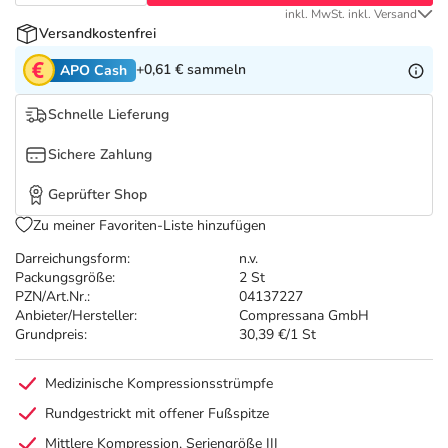
Refluthin, Lasea & Carmenthin Deals
Sport & Fitness
Täglich gut versorgt
inkl. MwSt. inkl. Versand
Versandkostenfrei
Salus Deals
Tierapotheke
+0,61 €
sammeln
APO Cash
Schnelle Lieferung
Vitamine & Mineralstoffe
Sichere Zahlung
Marken
Geprüfter Shop
Zu meiner Favoriten-Liste hinzufügen
Darreichungsform:
n.v.
Packungsgröße:
2 St
PZN/Art.Nr.:
04137227
Anbieter/Hersteller:
Compressana GmbH
Grundpreis:
30,39 €/1 St
Medizinische Kompressionsstrümpfe
Rundgestrickt mit offener Fußspitze
Mittlere Kompression, Seriengröße III