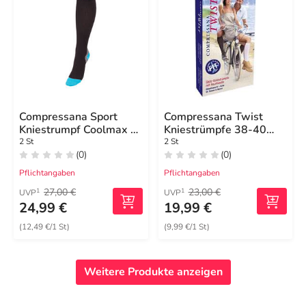
Compressana Sport
Compressana Twist
Kniestrumpf Coolmax 4
Kniestrümpfe 38-40
schwarz
vanilla
2 St
2 St
(0)
(0)
Pflichtangaben
Pflichtangaben
27,00 €
23,00 €
1
1
UVP
UVP
24,99 €
19,99 €
(12,49 €/1 St)
(9,99 €/1 St)
Weitere Produkte anzeigen