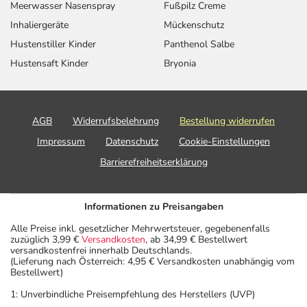
Meerwasser Nasenspray
Fußpilz Creme
Inhaliergeräte
Mückenschutz
Hustenstiller Kinder
Panthenol Salbe
Hustensaft Kinder
Bryonia
AGB
Widerrufsbelehrung
Bestellung widerrufen
Impressum
Datenschutz
Cookie-Einstellungen
Barrierefreiheitserklärung
Informationen zu Preisangaben
Alle Preise inkl. gesetzlicher Mehrwertsteuer, gegebenenfalls
zuzüglich 3,99 €
Versandkosten
, ab 34,99 € Bestellwert
versandkostenfrei innerhalb Deutschlands.
(Lieferung nach Österreich: 4,95 € Versandkosten unabhängig vom
Bestellwert)
1: Unverbindliche Preisempfehlung des Herstellers (UVP)