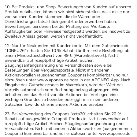
10: Bei Produkt- und Shop-Bewertungen von Kunden auf unseren
Produktdetailseiten können wir nicht sicherstellen, dass diese nur
von solchen Kunden stammen, die die Waren oder
Dienstleistungen tatsächlich genutzt oder erworben haben.
Bewertungen, bei denen bei der Prüfung des Wortlauts
Auffälligkeiten oder Hinweise festgestellt werden, die insoweit zu
Zweifeln Anlass geben, werden nicht veröffentlicht.
12: Nur für Neukunden mit Kundenkonto. Mit dem Gutscheincode
"10NEU26" erhalten Sie 10 % Rabatt für Ihre erste Bestellung, ab
einem Mindestbestellwert von 49 € (Warenkorbwert). Nicht
anwendbar auf rezeptpflichtige Artikel, Bücher,
Säuglingsanfangsnahrung und Versandkosten sowie bei
Bestellungen über Vergleichsportale. Nicht mit anderen
Aktionsvorteilen (ausgenommen Coupons) kombinierbar und nur
einzulösen unter www.aponeo.de oder in der APONEO App. Nach
Eingabe des Gutscheincodes im Warenkorb, wird der Wert des
Vorteils automatisch vom Rechnungsbetrag abgezogen. Wir
behalten uns das Recht vor, die Aktionen bei Vorliegen eines
wichtigen Grundes zu beenden oder ggf. mit einem anderen
Gutschein bzw. durch eine andere Aktion zu ersetzen.
23: Bei Verwendung des Coupons "ceta20" erhalten Sie 20 %
Rabatt auf ausgewählte Cetaphil-Produkte. Nicht anwendbar auf
rezeptpflichtige Artikel, Bücher, Säuglingsanfangsnahrung und
Versandkosten. Nicht mit anderen Aktionsvorteilen (ausgenommen
Coupons) kombinierbar und nur einzulösen unter www.aponeo.de