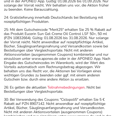
und in der APONEO App. Gültig: 01.08.2026 bis 01.09.2026. Nur
solange der Vorrat reicht. Wir behalten uns vor, die Aktion früher
zu beenden. Keine Barauszahlung.
24: Gratislieferung innerhalb Deutschlands bei Bestellung mit
rezeptpflichtigen Produkten.
25: Mit dem Gutscheincode "Merit25" erhalten Sie 25 % Rabatt auf
das Produkt Eucerin Sun Gel-Creme Oil Control LSF 50+, 50 ml
(PZN 10832664). Gültig: 01.08.2026 bis 31.08.2026. Nur solange
der Vorrat reicht. Nicht anwendbar auf rezeptpflichtige Artikel,
Bücher, Säuglingsanfangsnahrung und Versandkosten sowie bei
Bestellungen über Vergleichsportale. Nicht mit anderen
Aktionsvorteilen (ausgenommen Coupons) kombinierbar und nur
einzulösen unter www.aponeo.de oder in der APONEO App. Nach
Eingabe des Gutscheincodes im Warenkorb, wird der Wert des
Vorteils automatisch vom Rechnungsbetrag abgezogen. Wir
behalten uns das Recht vor, die Aktionen bei Vorliegen eines
wichtigen Grundes zu beenden oder ggf. mit einem anderen
Gutschein bzw. durch eine andere Aktion zu ersetzen.
26: Es gelten die aktuellen
Teilnahmebedingungen
. Nicht bei
Bestellungen über Vergleichsportale.
30: Bei Verwendung des Coupons "Ciclopoli5" erhalten Sie 5 €
Rabatt auf PZN 8907142. Nicht anwendbar auf rezeptpflichtige
Artikel, Bücher, Säuglingsanfangsnahrung und Versandkosten.
Nicht mit anderen Aktionsvorteilen (ausgenommen Coupons)