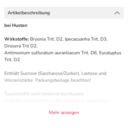
Artikelbeschreibung
bei Husten
Wirkstoffe:
Bryonia Trit. D2, Ipecacuanha Trit. D3,
Drosera Trit D2,
Antimonium sulfuratum aurantiacum Trit. D6, Eucalyptus
Trit. D2
Enthält Sucrose (Saccharose/Zucker), Lactose und
Weizenstärke. Packungsbeilage beachten!
Tussistin®S wirkt lindernd bei Husten.
Auch bei schmerzhaftem Reizhusten, krampfartigen
Hustenanfällen und chronischem Husten hat es sich
Mehr anzeigen
bewährt.