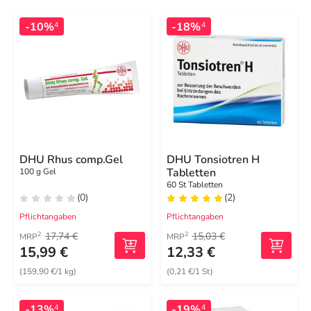
-10%
-18%
4
4
DHU Rhus comp.Gel
DHU Tonsiotren H
Tabletten
100 g Gel
60 St Tabletten
(0)
(2)
Pflichtangaben
Pflichtangaben
17,74 €
15,03 €
2
2
MRP
MRP
15,99 €
12,33 €
(159,90 €/1 kg)
(0,21 €/1 St)
-13%
-19%
4
4