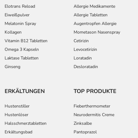
Elotrans Reload
Allergie Medikamente
Eiweißpulver
Allergie Tabletten
Melatonin Spray
Augentropfen Allergie
Kollagen
Mometason Nasenspray
Vitamin B12 Tabletten
Cetirizin
Omega 3 Kapseln
Levocetirizin
Laktase Tabletten
Loratadin
Ginseng
Desloratadin
ERKÄLTUNGEN
TOP PRODUKTE
Hustenstiller
Fieberthermometer
Hustenlöser
Neurodermitis Creme
Halsschmerztabletten
Zinksalbe
Erkältungsbad
Pantoprazol