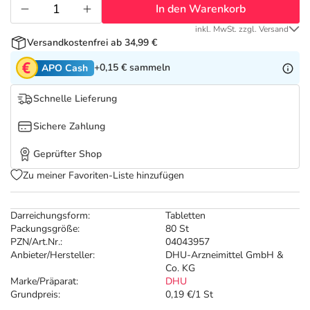
Refluthin, Lasea & Carmenthin Deals
Sport & Fitness
Täglich gut versorgt
In den Warenkorb
inkl. MwSt. zzgl. Versand
Salus Deals
Tierapotheke
Versandkostenfrei ab 34,99 €
+0,15 €
sammeln
APO Cash
Vitamine & Mineralstoffe
Schnelle Lieferung
Marken
Sichere Zahlung
Geprüfter Shop
Zu meiner Favoriten-Liste hinzufügen
Darreichungsform:
Tabletten
Packungsgröße:
80 St
PZN/Art.Nr.:
04043957
Anbieter/Hersteller:
DHU-Arzneimittel GmbH &
Co. KG
Marke/Präparat:
DHU
Grundpreis:
0,19 €/1 St