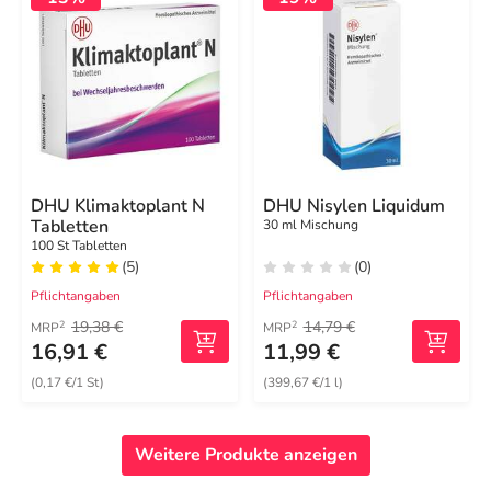
DHU Klimaktoplant N
DHU Nisylen Liquidum
Tabletten
30 ml Mischung
100 St Tabletten
(5)
(0)
Pflichtangaben
Pflichtangaben
19,38 €
14,79 €
2
2
MRP
MRP
16,91 €
11,99 €
(0,17 €/1 St)
(399,67 €/1 l)
Weitere Produkte anzeigen