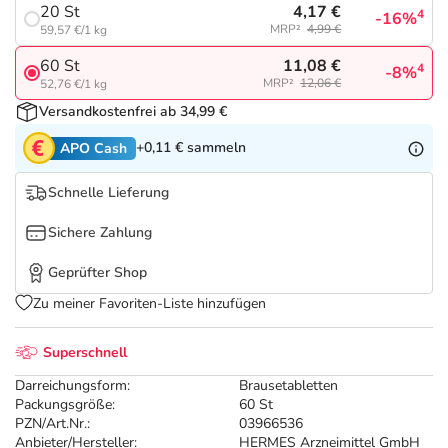
Refluthin, Lasea & Carmenthin Deals
Sport & Fitness
Täglich gut versorgt
4,17 €
20 St
4
-16%
MRP²
4,99 €
59,57 €/1 kg
Salus Deals
Tierapotheke
11,08 €
60 St
4
-8%
MRP²
12,06 €
52,76 €/1 kg
Versandkostenfrei ab 34,99 €
Vitamine & Mineralstoffe
+0,11 €
sammeln
APO Cash
Marken
Schnelle Lieferung
Sichere Zahlung
Geprüfter Shop
Zu meiner Favoriten-Liste hinzufügen
Superschnell
Darreichungsform:
Brausetabletten
Packungsgröße:
60 St
PZN/Art.Nr.:
03966536
Anbieter/Hersteller:
HERMES Arzneimittel GmbH