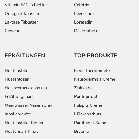
Vitamin B12 Tabletten
Cetirizin
Omega 3 Kapseln
Levocetirizin
Laktase Tabletten
Loratadin
Ginseng
Desloratadin
ERKÄLTUNGEN
TOP PRODUKTE
Hustenstiller
Fieberthermometer
Hustenlöser
Neurodermitis Creme
Halsschmerztabletten
Zinksalbe
Erkältungsbad
Pantoprazol
Meerwasser Nasenspray
Fußpilz Creme
Inhaliergeräte
Mückenschutz
Hustenstiller Kinder
Panthenol Salbe
Hustensaft Kinder
Bryonia