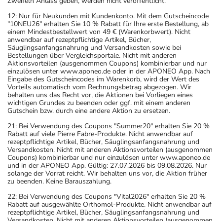
Zweifeln Anlass geben, werden nicht veröffentlicht.
12: Nur für Neukunden mit Kundenkonto. Mit dem Gutscheincode
"10NEU26" erhalten Sie 10 % Rabatt für Ihre erste Bestellung, ab
einem Mindestbestellwert von 49 € (Warenkorbwert). Nicht
anwendbar auf rezeptpflichtige Artikel, Bücher,
Säuglingsanfangsnahrung und Versandkosten sowie bei
Bestellungen über Vergleichsportale. Nicht mit anderen
Aktionsvorteilen (ausgenommen Coupons) kombinierbar und nur
einzulösen unter www.aponeo.de oder in der APONEO App. Nach
Eingabe des Gutscheincodes im Warenkorb, wird der Wert des
Vorteils automatisch vom Rechnungsbetrag abgezogen. Wir
behalten uns das Recht vor, die Aktionen bei Vorliegen eines
wichtigen Grundes zu beenden oder ggf. mit einem anderen
Gutschein bzw. durch eine andere Aktion zu ersetzen.
21: Bei Verwendung des Coupons "Summer20" erhalten Sie 20 %
Rabatt auf viele Pierre Fabre-Produkte. Nicht anwendbar auf
rezeptpflichtige Artikel, Bücher, Säuglingsanfangsnahrung und
Versandkosten. Nicht mit anderen Aktionsvorteilen (ausgenommen
Coupons) kombinierbar und nur einzulösen unter www.aponeo.de
und in der APONEO App. Gültig: 27.07.2026 bis 09.08.2026. Nur
solange der Vorrat reicht. Wir behalten uns vor, die Aktion früher
zu beenden. Keine Barauszahlung.
22: Bei Verwendung des Coupons "Vital2026" erhalten Sie 20 %
Rabatt auf ausgewählte Orthomol-Produkte. Nicht anwendbar auf
rezeptpflichtige Artikel, Bücher, Säuglingsanfangsnahrung und
Versandkosten. Nicht mit anderen Aktionsvorteilen (ausgenommen