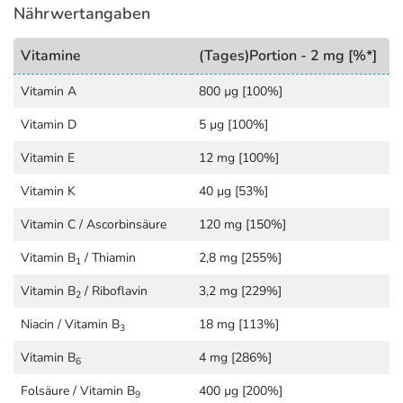
Nährwertangaben
Allergene) sind bei den Lebensmittelangaben als pdf
hinterlegt. (oben)
Vitamine
(Tages)Portion - 2 mg [%*]
Vitamin A
800 µg [100%]
Vitamin D
5 µg [100%]
Vitamin E
12 mg [100%]
Vitamin K
40 µg [53%]
Vitamin C / Ascorbinsäure
120 mg [150%]
Vitamin B
/ Thiamin
2,8 mg [255%]
1
Vitamin B
/ Riboflavin
3,2 mg [229%]
2
Niacin / Vitamin B
18 mg [113%]
3
Vitamin B
4 mg [286%]
6
Folsäure / Vitamin B
400 µg [200%]
9