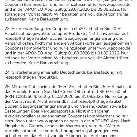
Coupons) kombinierbar und nur einzulösen unter www.aponeo.de
und in der APONEO App. Gültig: 29.07.2026 bis 09.08.2026. Nur
solange der Vorrat reicht. Wir behalten uns vor, die Aktion früher
zu beenden. Keine Barauszahlung.
23: Bei Verwendung des Coupons "ceta20" erhalten Sie 20 %
Rabatt auf ausgewählte Cetaphil-Produkte. Nicht anwendbar auf
rezeptpflichtige Artikel, Bücher, Säuglingsanfangsnahrung und
Versandkosten. Nicht mit anderen Aktionsvorteilen (ausgenommen
Coupons) kombinierbar und nur einzulösen unter www.aponeo.de
und in der APONEO App. Gültig: 01.08.2026 bis 01.09.2026. Nur
solange der Vorrat reicht. Wir behalten uns vor, die Aktion früher
zu beenden. Keine Barauszahlung.
24: Gratislieferung innerhalb Deutschlands bei Bestellung mit
rezeptpflichtigen Produkten.
25: Mit dem Gutscheincode "Merit25" erhalten Sie 25 % Rabatt auf
das Produkt Eucerin Sun Gel-Creme Oil Control LSF 50+, 50 ml
(PZN 10832664). Gültig: 01.08.2026 bis 31.08.2026. Nur solange
der Vorrat reicht. Nicht anwendbar auf rezeptpflichtige Artikel,
Bücher, Säuglingsanfangsnahrung und Versandkosten sowie bei
Bestellungen über Vergleichsportale. Nicht mit anderen
Aktionsvorteilen (ausgenommen Coupons) kombinierbar und nur
einzulösen unter www.aponeo.de oder in der APONEO App. Nach
Eingabe des Gutscheincodes im Warenkorb, wird der Wert des
Vorteils automatisch vom Rechnungsbetrag abgezogen. Wir
behalten uns das Recht vor, die Aktionen bei Vorliegen eines