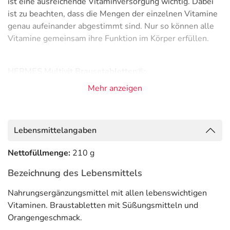
ist eine ausreichende Vitaminversorgung wichtig. Dabei
ist zu beachten, dass die Mengen der einzelnen Vitamine
genau aufeinander abgestimmt sind. Nur so können alle
Vitamine gemeinsam ihre Funktion im Körper erfüllen.
HERMES Multivit Brausetabletten®:
Nahrungsergänzungsmittel mit 13 lebenswichtigen
Mehr anzeigen
Vitaminen
schmeckt hervorragend nach Orange
ohne Zucker, für Diabetiker geeignet
Lebensmittelangaben
ohne Schmier- und Bindemittel
Nettofüllmenge:
210 g
Adresse des Lebensmittel-Unternehmens
Bezeichnung des Lebensmittels
HERMES Arzneimittel GmbH
Georg-Kalb-Str. 5-8
Nahrungsergänzungsmittel mit allen lebenswichtigen
82049 Pullach im Isartal
Vitaminen. Braustabletten mit Süßungsmitteln und
Orangengeschmack.
Informationen zu diesem Lebensmittel (wie z. B. Zutaten,