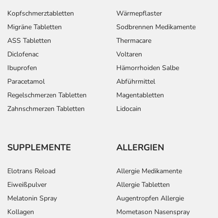
Kopfschmerztabletten
Wärmepflaster
Migräne Tabletten
Sodbrennen Medikamente
ASS Tabletten
Thermacare
Diclofenac
Voltaren
Ibuprofen
Hämorrhoiden Salbe
Paracetamol
Abführmittel
Regelschmerzen Tabletten
Magentabletten
Zahnschmerzen Tabletten
Lidocain
SUPPLEMENTE
ALLERGIEN
Elotrans Reload
Allergie Medikamente
Eiweißpulver
Allergie Tabletten
Melatonin Spray
Augentropfen Allergie
Kollagen
Mometason Nasenspray