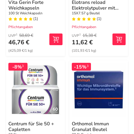
Vita Gerin Forte
Elotrans reload
Weichkapseln
Elektrolytpulver mit
Vitaminen
100 St Weichkapseln
15X7.57 g Beutel
(1)
(1)
Pflichtangaben
Pflichtangaben
58,69 €
15,38 €
1
1
UVP
UVP
46,76 €
11,62 €
(425,09 €/1 kg)
(101,93 €/1 kg)
-8%
-15%
3
3
Centrum für Sie 50 +
Orthomol Immun
Capletten
Granulat Beutel