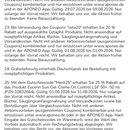
Coupons) kombinierbar und nur einzulösen unter www.aponeo.de
und in der APONEO App. Gültig: 29.07.2026 bis 09.08.2026. Nur
solange der Vorrat reicht. Wir behalten uns vor, die Aktion früher
zu beenden. Keine Barauszahlung.
23: Bei Verwendung des Coupons "ceta20" erhalten Sie 20 %
Rabatt auf ausgewählte Cetaphil-Produkte. Nicht anwendbar auf
rezeptpflichtige Artikel, Bücher, Säuglingsanfangsnahrung und
Versandkosten. Nicht mit anderen Aktionsvorteilen (ausgenommen
Coupons) kombinierbar und nur einzulösen unter www.aponeo.de
und in der APONEO App. Gültig: 01.08.2026 bis 01.09.2026. Nur
solange der Vorrat reicht. Wir behalten uns vor, die Aktion früher
zu beenden. Keine Barauszahlung.
24: Gratislieferung innerhalb Deutschlands bei Bestellung mit
rezeptpflichtigen Produkten.
25: Mit dem Gutscheincode "Merit25" erhalten Sie 25 % Rabatt auf
das Produkt Eucerin Sun Gel-Creme Oil Control LSF 50+, 50 ml
(PZN 10832664). Gültig: 01.08.2026 bis 31.08.2026. Nur solange
der Vorrat reicht. Nicht anwendbar auf rezeptpflichtige Artikel,
Bücher, Säuglingsanfangsnahrung und Versandkosten sowie bei
Bestellungen über Vergleichsportale. Nicht mit anderen
Aktionsvorteilen (ausgenommen Coupons) kombinierbar und nur
einzulösen unter www.aponeo.de oder in der APONEO App. Nach
Eingabe des Gutscheincodes im Warenkorb, wird der Wert des
Vorteils automatisch vom Rechnungsbetrag abgezogen. Wir
behalten uns das Recht vor, die Aktionen bei Vorliegen eines