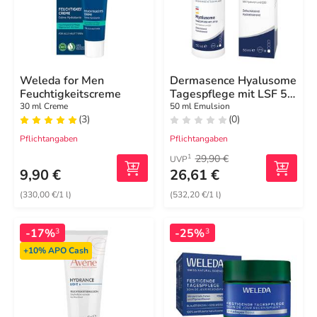
Weleda for Men
Dermasence Hyalusome
Feuchtigkeitscreme
Tagespflege mit LSF 50
Emuls.
30 ml Creme
50 ml Emulsion
(3)
(0)
Pflichtangaben
Pflichtangaben
29,90 €
1
UVP
9,90 €
26,61 €
(330,00 €/1 l)
(532,20 €/1 l)
-17%
-25%
3
3
+10%
APO Cash