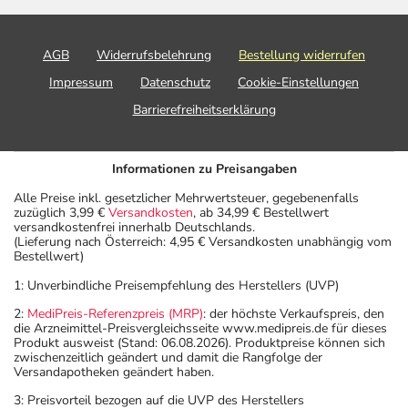
AGB
Widerrufsbelehrung
Bestellung widerrufen
Impressum
Datenschutz
Cookie-Einstellungen
Barrierefreiheitserklärung
Informationen zu Preisangaben
Alle Preise inkl. gesetzlicher Mehrwertsteuer, gegebenenfalls
zuzüglich 3,99 €
Versandkosten
, ab 34,99 € Bestellwert
versandkostenfrei innerhalb Deutschlands.
(Lieferung nach Österreich: 4,95 € Versandkosten unabhängig vom
Bestellwert)
1: Unverbindliche Preisempfehlung des Herstellers (UVP)
2:
MediPreis-Referenzpreis (MRP)
: der höchste Verkaufspreis, den
die Arzneimittel-Preisvergleichsseite www.medipreis.de für dieses
Produkt ausweist (Stand: 06.08.2026). Produktpreise können sich
zwischenzeitlich geändert und damit die Rangfolge der
Versandapotheken geändert haben.
3: Preisvorteil bezogen auf die UVP des Herstellers