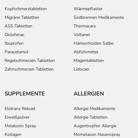
Kopfschmerztabletten
Wärmepflaster
Migräne Tabletten
Sodbrennen Medikamente
ASS Tabletten
Thermacare
Diclofenac
Voltaren
Ibuprofen
Hämorrhoiden Salbe
Paracetamol
Abführmittel
Regelschmerzen Tabletten
Magentabletten
Zahnschmerzen Tabletten
Lidocain
SUPPLEMENTE
ALLERGIEN
Elotrans Reload
Allergie Medikamente
Eiweißpulver
Allergie Tabletten
Melatonin Spray
Augentropfen Allergie
Kollagen
Mometason Nasenspray