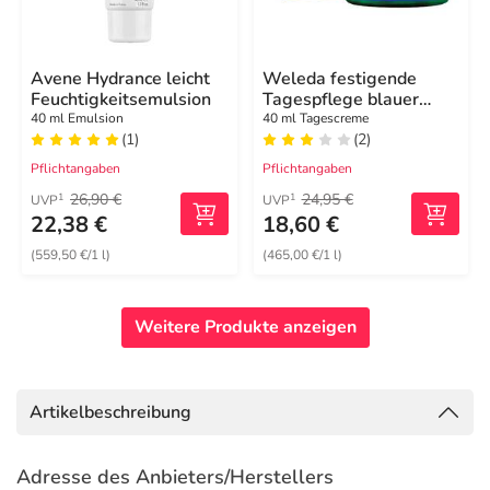
Avene Hydrance leicht
Weleda festigende
Feuchtigkeitsemulsion
Tagespflege blauer
Enzian & Edelweiss
40 ml Emulsion
40 ml Tagescreme
(1)
(2)
Pflichtangaben
Pflichtangaben
26,90 €
24,95 €
1
1
UVP
UVP
22,38 €
18,60 €
(559,50 €/1 l)
(465,00 €/1 l)
Weitere Produkte anzeigen
Artikelbeschreibung
Adresse des Anbieters/Herstellers