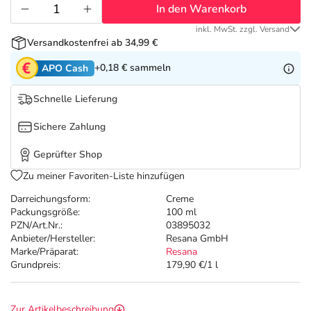
Refluthin, Lasea & Carmenthin Deals
Sport & Fitness
Täglich gut versorgt
In den Warenkorb
inkl. MwSt. zzgl. Versand
Salus Deals
Tierapotheke
Versandkostenfrei ab 34,99 €
+0,18 €
sammeln
APO Cash
Vitamine & Mineralstoffe
Schnelle Lieferung
Marken
Sichere Zahlung
Geprüfter Shop
Zu meiner Favoriten-Liste hinzufügen
Darreichungsform:
Creme
Packungsgröße:
100 ml
PZN/Art.Nr.:
03895032
Anbieter/Hersteller:
Resana GmbH
Marke/Präparat:
Resana
Grundpreis:
179,90 €/1 l
Zur Artikelbeschreibung