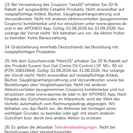
23: Bei Verwendung des Coupons "ceta20" erhalten Sie 20 %
Rabatt auf ausgewählte Cetaphil-Produkte. Nicht anwendbar auf
rezeptpflichtige Artikel, Bücher, Säuglingsanfangsnahrung und
Versandkosten. Nicht mit anderen Aktionsvorteilen (ausgenommen
Coupons) kombinierbar und nur einzulösen unter www.aponeo.de
und in der APONEO App. Gültig: 01.08.2026 bis 01.09.2026. Nur
solange der Vorrat reicht. Wir behalten uns vor, die Aktion früher
zu beenden. Keine Barauszahlung.
24: Gratislieferung innerhalb Deutschlands bei Bestellung mit
rezeptpflichtigen Produkten.
25: Mit dem Gutscheincode "Merit25" erhalten Sie 25 % Rabatt auf
das Produkt Eucerin Sun Gel-Creme Oil Control LSF 50+, 50 ml
(PZN 10832664). Gültig: 01.08.2026 bis 31.08.2026. Nur solange
der Vorrat reicht. Nicht anwendbar auf rezeptpflichtige Artikel,
Bücher, Säuglingsanfangsnahrung und Versandkosten sowie bei
Bestellungen über Vergleichsportale. Nicht mit anderen
Aktionsvorteilen (ausgenommen Coupons) kombinierbar und nur
einzulösen unter www.aponeo.de oder in der APONEO App. Nach
Eingabe des Gutscheincodes im Warenkorb, wird der Wert des
Vorteils automatisch vom Rechnungsbetrag abgezogen. Wir
behalten uns das Recht vor, die Aktionen bei Vorliegen eines
wichtigen Grundes zu beenden oder ggf. mit einem anderen
Gutschein bzw. durch eine andere Aktion zu ersetzen.
26: Es gelten die aktuellen
Teilnahmebedingungen
. Nicht bei
Bestellungen über Vergleichsportale.