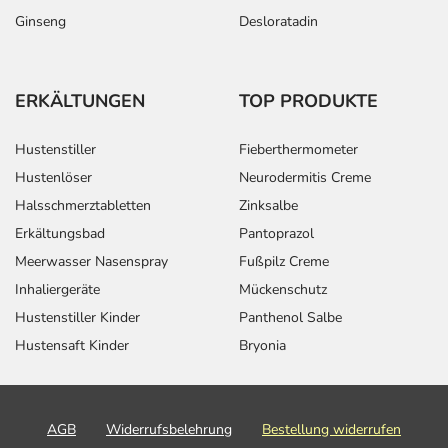
Ginseng
Desloratadin
ERKÄLTUNGEN
TOP PRODUKTE
Hustenstiller
Fieberthermometer
Hustenlöser
Neurodermitis Creme
Halsschmerztabletten
Zinksalbe
Erkältungsbad
Pantoprazol
Meerwasser Nasenspray
Fußpilz Creme
Inhaliergeräte
Mückenschutz
Hustenstiller Kinder
Panthenol Salbe
Hustensaft Kinder
Bryonia
AGB
Widerrufsbelehrung
Bestellung widerrufen