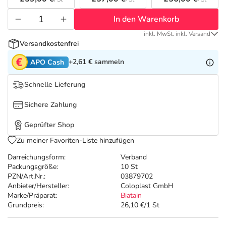
Refluthin, Lasea & Carmenthin Deals
Sport & Fitness
Täglich gut versorgt
In den Warenkorb
Salus Deals
Tierapotheke
inkl. MwSt. inkl. Versand
Versandkostenfrei
Vitamine & Mineralstoffe
+2,61 €
sammeln
APO Cash
Schnelle Lieferung
Marken
Sichere Zahlung
Geprüfter Shop
Zu meiner Favoriten-Liste hinzufügen
Darreichungsform:
Verband
Packungsgröße:
10 St
PZN/Art.Nr.:
03879702
Anbieter/Hersteller:
Coloplast GmbH
Marke/Präparat:
Biatain
Grundpreis:
26,10 €/1 St