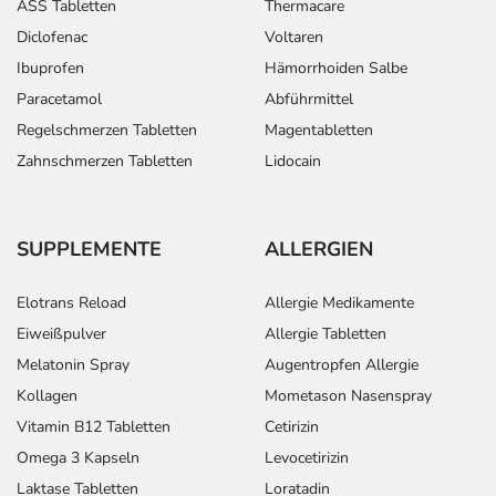
ASS Tabletten
Thermacare
Diclofenac
Voltaren
Ibuprofen
Hämorrhoiden Salbe
Paracetamol
Abführmittel
Regelschmerzen Tabletten
Magentabletten
Zahnschmerzen Tabletten
Lidocain
SUPPLEMENTE
ALLERGIEN
Elotrans Reload
Allergie Medikamente
Eiweißpulver
Allergie Tabletten
Melatonin Spray
Augentropfen Allergie
Kollagen
Mometason Nasenspray
Vitamin B12 Tabletten
Cetirizin
Omega 3 Kapseln
Levocetirizin
Laktase Tabletten
Loratadin