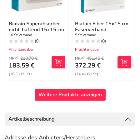
Biatain Superabsorber
Biatain Fiber 15x15 cm
nicht-haftend 15x15 cm
Faserverband
10 St Verband
5 St Verband
(0)
(0)
Pflichtangaben
Pflichtangaben
218,78 €
451,45 €
2
2
MRP
MRP
183,59 €
372,29 €
(18,36 €/1 St)
(74,46 €/1 St)
Weitere Produkte anzeigen
Artikelbeschreibung
Adresse des Anbieters/Herstellers