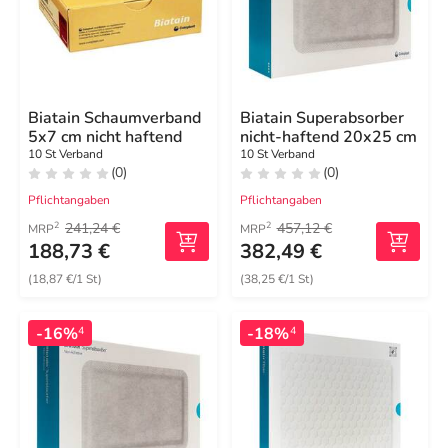
Biatain Schaumverband
Biatain Superabsorber
5x7 cm nicht haftend
nicht-haftend 20x25 cm
10 St Verband
10 St Verband
(0)
(0)
Pflichtangaben
Pflichtangaben
241,24 €
457,12 €
2
2
MRP
MRP
188,73 €
382,49 €
(18,87 €/1 St)
(38,25 €/1 St)
-16%
-18%
4
4