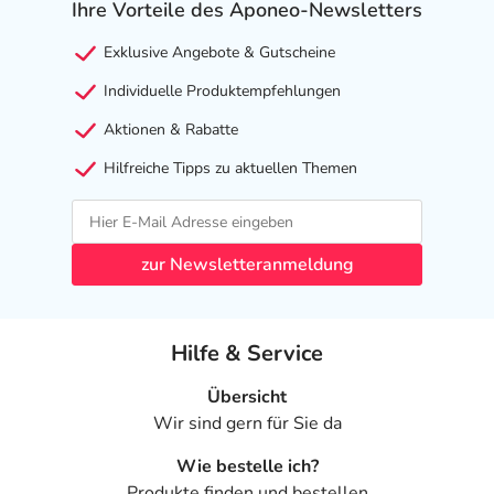
Ihre Vorteile des Aponeo-Newsletters
Bryonia cretica spag. Peka Dil. D4 (HAB, V. 47a) 1,65 g
Exklusive Angebote & Gutscheine
Colchicum autumnale Dil. D12 [ab D4 mit Ethanol 15%
Individuelle Produktempfehlungen
(m/m)] 1,95 g
Aktionen & Rabatte
Natrium carbonicum Dil. D4 [D4 mit Ethanol 15%
(m/m)] 1,95 g
Hilfreiche Tipps zu aktuellen Themen
Phytolacca americana Dil. D4 [D4 mit Ethanol 15%
(m/m)] 2,05 g
Berberis vulgaris spag. Peka Dil. D6 (HAB, V. 47a) 0,20
zur Newsletteranmeldung
g
Cynara scolymus (HAB 34) Dil. D8 [HAB, V. 3a, ab D4
mit Ethanol 15% (m/m)] 1,70 g
Hilfe & Service
Harpagophytum procumbens Dil. D12 [ab D4 mit
Ethanol 15% (m/m)] 0,25 g
Übersicht
Wir sind gern für Sie da
Ledum palustre Dil. D6 [ab D4 mit Ethanol 15% (m/m)]
0,25 g
Wie bestelle ich?
Produkte finden und bestellen