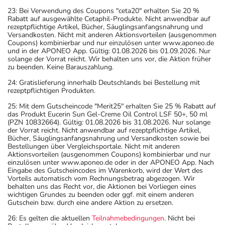
23: Bei Verwendung des Coupons "ceta20" erhalten Sie 20 %
Rabatt auf ausgewählte Cetaphil-Produkte. Nicht anwendbar auf
rezeptpflichtige Artikel, Bücher, Säuglingsanfangsnahrung und
Versandkosten. Nicht mit anderen Aktionsvorteilen (ausgenommen
Coupons) kombinierbar und nur einzulösen unter www.aponeo.de
und in der APONEO App. Gültig: 01.08.2026 bis 01.09.2026. Nur
solange der Vorrat reicht. Wir behalten uns vor, die Aktion früher
zu beenden. Keine Barauszahlung.
24: Gratislieferung innerhalb Deutschlands bei Bestellung mit
rezeptpflichtigen Produkten.
25: Mit dem Gutscheincode "Merit25" erhalten Sie 25 % Rabatt auf
das Produkt Eucerin Sun Gel-Creme Oil Control LSF 50+, 50 ml
(PZN 10832664). Gültig: 01.08.2026 bis 31.08.2026. Nur solange
der Vorrat reicht. Nicht anwendbar auf rezeptpflichtige Artikel,
Bücher, Säuglingsanfangsnahrung und Versandkosten sowie bei
Bestellungen über Vergleichsportale. Nicht mit anderen
Aktionsvorteilen (ausgenommen Coupons) kombinierbar und nur
einzulösen unter www.aponeo.de oder in der APONEO App. Nach
Eingabe des Gutscheincodes im Warenkorb, wird der Wert des
Vorteils automatisch vom Rechnungsbetrag abgezogen. Wir
behalten uns das Recht vor, die Aktionen bei Vorliegen eines
wichtigen Grundes zu beenden oder ggf. mit einem anderen
Gutschein bzw. durch eine andere Aktion zu ersetzen.
26: Es gelten die aktuellen
Teilnahmebedingungen
. Nicht bei