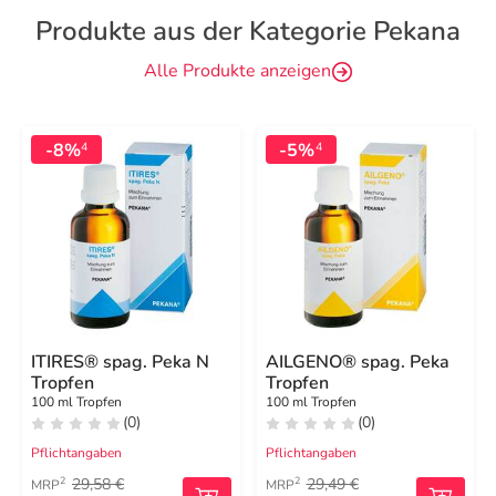
Produkte aus der Kategorie Pekana
Alle Produkte anzeigen
-8%
-5%
4
4
ITIRES® spag. Peka N
AILGENO® spag. Peka
Tropfen
Tropfen
100 ml Tropfen
100 ml Tropfen
(0)
(0)
Pflichtangaben
Pflichtangaben
29,58 €
29,49 €
2
2
MRP
MRP