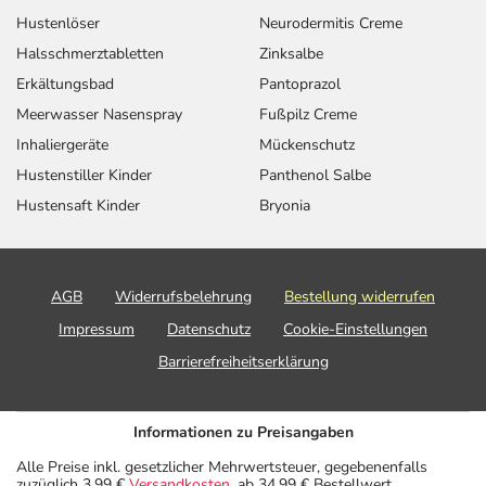
Hustenlöser
Neurodermitis Creme
Halsschmerztabletten
Zinksalbe
Erkältungsbad
Pantoprazol
Meerwasser Nasenspray
Fußpilz Creme
Inhaliergeräte
Mückenschutz
Hustenstiller Kinder
Panthenol Salbe
Hustensaft Kinder
Bryonia
AGB
Widerrufsbelehrung
Bestellung widerrufen
Impressum
Datenschutz
Cookie-Einstellungen
Barrierefreiheitserklärung
Informationen zu Preisangaben
Alle Preise inkl. gesetzlicher Mehrwertsteuer, gegebenenfalls
zuzüglich 3,99 €
Versandkosten
, ab 34,99 € Bestellwert