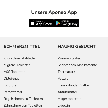
Unsere Aponeo App
SCHMERZMITTEL
HÄUFIG GESUCHT
Kopfschmerztabletten
Wärmepflaster
Migräne Tabletten
Sodbrennen Medikamente
ASS Tabletten
Thermacare
Diclofenac
Voltaren
Ibuprofen
Hämorrhoiden Salbe
Paracetamol
Abführmittel
Regelschmerzen Tabletten
Magentabletten
Zahnschmerzen Tabletten
Lidocain