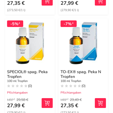
27,35 €
27,99 €
(273,50 €/1 l)
(279,90 €/1 l)
-5%
-7%
4
4
SPECIOL® spag. Peka
TO-EX® spag. Peka N
Tropfen
Tropfen
100 ml Tropfen
100 ml Tropfen
(0)
(0)
Pflichtangaben
Pflichtangaben
29,58 €
29,49 €
2
2
MRP
MRP
27,99 €
27,35 €
(279,90 €/1 l)
(273,50 €/1 l)