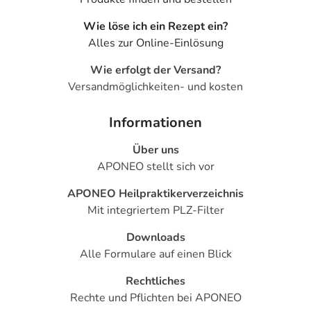
1 g entspricht 30 Tropfen.
Wie löse ich ein Rezept ein?
Enthält 20 Vol.-% Alkohol.
Alles zur Online-Einlösung
Adresse des Anbieters/Herstellers
Wie erfolgt der Versand?
PEKANA Naturheilmittel GmbH
Versandmöglichkeiten- und kosten
Raiffeisenstr. 15
88353 Kisslegg
Informationen
Das
PDF des Beipackzettels
können Sie sich oben
Über uns
herunterladen.
APONEO stellt sich vor
APONEO Heilpraktikerverzeichnis
Mit integriertem PLZ-Filter
Downloads
Alle Formulare auf einen Blick
Rechtliches
Rechte und Pflichten bei APONEO