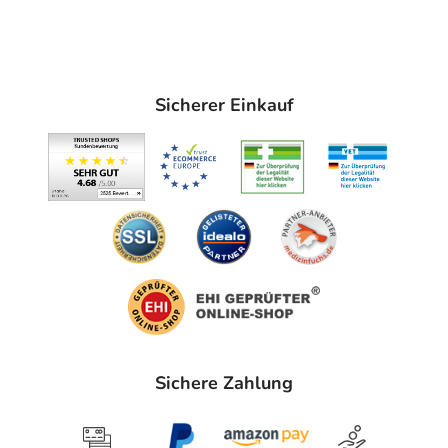
Anwendung
Soweit nicht anders verordnet:
Bei akuten Zuständen alle halbe bis ganze Stunde,
höchstens 3 mal täglich je 25 Tropfen in etwas Wasser
Sicherer Einkauf
einnehmen. Eine über eine Woche hinausgehende
Einnahme sollte nur nach Rücksprache mit einem
homöopathisch erfahrenen Therapeuten erfolgen.
Bei chronischen Verlaufsformen 1-3 mal täglich je 25
Tropfen in etwas Wasser einnehmen. Bei Besserung der
Beschwerden ist die Häufigkeit der Einnahme zu
reduzieren.
Auch homöopathische Arzneimittel sollten ohne
ärztlichen Rat nicht über längere Zeit eingenommen
werden.
Sichere Zahlung
Hinweise