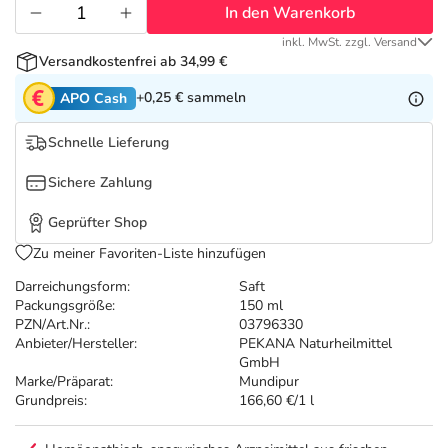
Refluthin, Lasea & Carmenthin Deals
Sport & Fitness
Täglich gut versorgt
In den Warenkorb
inkl. MwSt. zzgl. Versand
Salus Deals
Tierapotheke
Versandkostenfrei ab 34,99 €
+0,25 €
sammeln
APO Cash
Vitamine & Mineralstoffe
Schnelle Lieferung
Marken
Sichere Zahlung
Geprüfter Shop
Zu meiner Favoriten-Liste hinzufügen
Darreichungsform:
Saft
Packungsgröße:
150 ml
PZN/Art.Nr.:
03796330
Anbieter/Hersteller:
PEKANA Naturheilmittel
GmbH
Marke/Präparat:
Mundipur
Grundpreis:
166,60 €/1 l