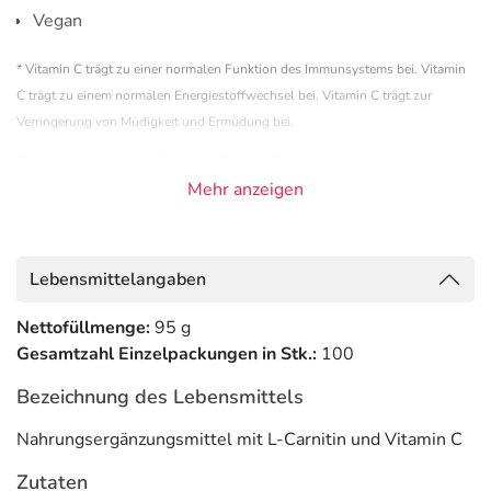
Vegan
* Vitamin C trägt zu einer normalen Funktion des Immunsystems bei. Vitamin
C trägt zu einem normalen Energiestoffwechsel bei. Vitamin C trägt zur
Verringerung von Müdigkeit und Ermüdung bei.
Adresse des Lebensmittel-Unternehmens
Mehr anzeigen
BOMA Lecithin GmbH
Benzstraße 1
35799 Merenberg
Lebensmittelangaben
Informationen zu diesem Lebensmittel (wie z. B. Zutaten,
Allergene) sind bei den Lebensmittelangaben als pdf
Nettofüllmenge:
95 g
hinterlegt. (oben)
Gesamtzahl Einzelpackungen in Stk.:
100
Bezeichnung des Lebensmittels
Nahrungsergänzungsmittel mit L-Carnitin und Vitamin C
Zutaten