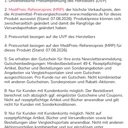
1: Unverbindliche Preisempfehlung des Herstellers (UVP)
2:
MediPreis-Referenzpreis (MRP)
: der höchste Verkaufspreis, den
die Arzneimittel-Preisvergleichsseite www.medipreis.de für dieses
Produkt ausweist (Stand: 07.08.2026). Produktpreise können sich
zwischenzeitlich geändert und damit die Rangfolge der
Versandapotheken geändert haben.
3: Preisvorteil bezogen auf die UVP des Herstellers
4: Preisvorteil bezogen auf den MediPreis-Referenzpreis (MRP) für
dieses Produkt (Stand: 07.08.2026).
5: Sie erhalten den Gutschein für Ihre erste Newsletteranmeldung.
Gutscheinbedingungen: Mindestbestellwert 49 €. Rezeptpflichtige
Artikel, Bücher und Bestellungen von Sonderangeboten und
Angeboten via Vergleichsportalen sind vom Gutschein
ausgeschlossen. Pro Kunde nur ein Gutschein. Nicht kombinierbar
mit anderen Gutscheinen, Sonderpreisen und Rabatt-Aktionen.
8: Nur für Kunden mit Kundenkonto möglich. Der Bestellwert
berechnet sich abzüglich ggf. eingelöster Gutscheine und Coupons.
Nicht auf rezeptpflichtige Artikel und Bücher anwendbar und gilt
nicht für Kunden mit Sonderkonditionen.
9: Nur für Kunden mit Kundenkonto möglich. Nicht auf
rezeptpflichtige Artikel, Bücher und Versandkosten sowie bei
Bestellungen über Vergleichsportale anwendbar. Nicht mit anderen
Aktionsvorteilen kombinierbar und nur einzulösen unter