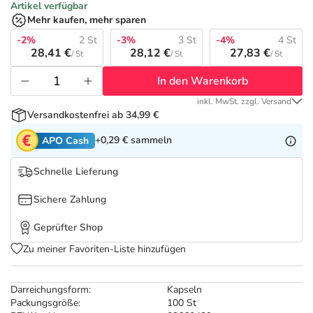
Refluthin, Lasea & Carmenthin Deals
Sport & Fitness
Täglich gut versorgt
Artikel verfügbar
Mehr kaufen, mehr sparen
Salus Deals
-2%
2 St
-3%
3 St
-4%
4 St
Tierapotheke
28,41 €
28,12 €
27,83 €
/ St
/ St
/ St
In den Warenkorb
Vitamine & Mineralstoffe
inkl. MwSt. zzgl. Versand
Versandkostenfrei ab 34,99 €
Marken
+0,29 €
sammeln
APO Cash
Schnelle Lieferung
Sichere Zahlung
Geprüfter Shop
Zu meiner Favoriten-Liste hinzufügen
Darreichungsform:
Kapseln
Packungsgröße:
100 St