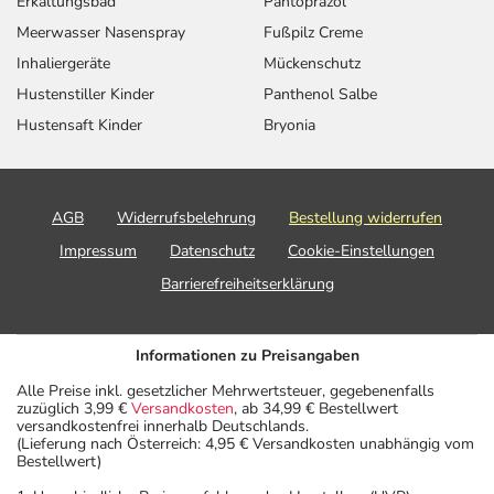
Erkältungsbad
Pantoprazol
Meerwasser Nasenspray
Fußpilz Creme
Inhaliergeräte
Mückenschutz
Hustenstiller Kinder
Panthenol Salbe
Hustensaft Kinder
Bryonia
AGB
Widerrufsbelehrung
Bestellung widerrufen
Impressum
Datenschutz
Cookie-Einstellungen
Barrierefreiheitserklärung
Informationen zu Preisangaben
Alle Preise inkl. gesetzlicher Mehrwertsteuer, gegebenenfalls
zuzüglich 3,99 €
Versandkosten
, ab 34,99 € Bestellwert
versandkostenfrei innerhalb Deutschlands.
(Lieferung nach Österreich: 4,95 € Versandkosten unabhängig vom
Bestellwert)