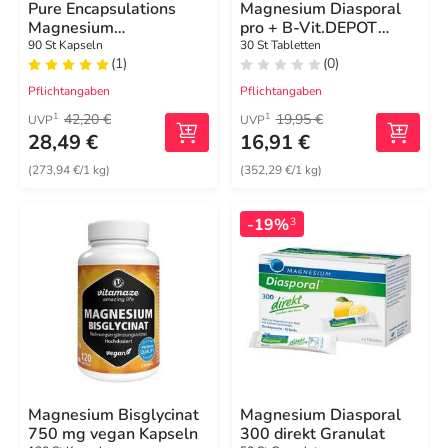
Pure Encapsulations
Magnesium Diasporal
Magnesium
pro + B-Vit.DEPOT
Magnesiumglycinat
Musk. + Nerv.Tab
90 St Kapseln
30 St Tabletten
(1)
(0)
Kapseln
Pflichtangaben
Pflichtangaben
42,20 €
19,95 €
1
1
UVP
UVP
28,49 €
16,91 €
(273,94 €/1 kg)
(352,29 €/1 kg)
-19%
3
Magnesium Bisglycinat
Magnesium Diasporal
750 mg vegan Kapseln
300 direkt Granulat