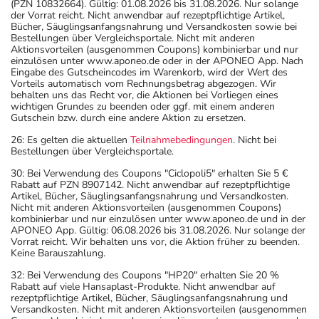
(PZN 10832664). Gültig: 01.08.2026 bis 31.08.2026. Nur solange
der Vorrat reicht. Nicht anwendbar auf rezeptpflichtige Artikel,
Bücher, Säuglingsanfangsnahrung und Versandkosten sowie bei
Bestellungen über Vergleichsportale. Nicht mit anderen
Aktionsvorteilen (ausgenommen Coupons) kombinierbar und nur
einzulösen unter www.aponeo.de oder in der APONEO App. Nach
Eingabe des Gutscheincodes im Warenkorb, wird der Wert des
Vorteils automatisch vom Rechnungsbetrag abgezogen. Wir
behalten uns das Recht vor, die Aktionen bei Vorliegen eines
wichtigen Grundes zu beenden oder ggf. mit einem anderen
Gutschein bzw. durch eine andere Aktion zu ersetzen.
26: Es gelten die aktuellen
Teilnahmebedingungen
. Nicht bei
Bestellungen über Vergleichsportale.
30: Bei Verwendung des Coupons "Ciclopoli5" erhalten Sie 5 €
Rabatt auf PZN 8907142. Nicht anwendbar auf rezeptpflichtige
Artikel, Bücher, Säuglingsanfangsnahrung und Versandkosten.
Nicht mit anderen Aktionsvorteilen (ausgenommen Coupons)
kombinierbar und nur einzulösen unter www.aponeo.de und in der
APONEO App. Gültig: 06.08.2026 bis 31.08.2026. Nur solange der
Vorrat reicht. Wir behalten uns vor, die Aktion früher zu beenden.
Keine Barauszahlung.
32: Bei Verwendung des Coupons "HP20" erhalten Sie 20 %
Rabatt auf viele Hansaplast-Produkte. Nicht anwendbar auf
rezeptpflichtige Artikel, Bücher, Säuglingsanfangsnahrung und
Versandkosten. Nicht mit anderen Aktionsvorteilen (ausgenommen