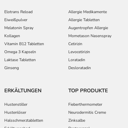
Elotrans Reload
Allergie Medikamente
Eiweißpulver
Allergie Tabletten
Melatonin Spray
Augentropfen Allergie
Kollagen
Mometason Nasenspray
Vitamin B12 Tabletten
Cetirizin
Omega 3 Kapseln
Levocetirizin
Laktase Tabletten
Loratadin
Ginseng
Desloratadin
ERKÄLTUNGEN
TOP PRODUKTE
Hustenstiller
Fieberthermometer
Hustenlöser
Neurodermitis Creme
Halsschmerztabletten
Zinksalbe