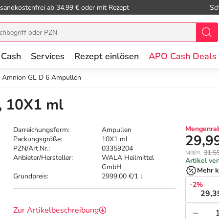
sandkostenfrei ab 34.99 € oder mit Rezept
Sc
 Cash
Services
Rezept einlösen
APO Cash Deals
Amnion GL D 6 Ampullen
, 10X1 ml
Mengenrab
Darreichungsform:
Ampullen
29,9
Packungsgröße:
10X1 ml
PZN/Art.Nr.:
03359204
31,5
MRP²
Anbieter/Hersteller:
WALA Heilmittel
Artikel ve
GmbH
Mehr k
Grundpreis:
2999,00 €/1 l
-2%
29,3
Zur Artikelbeschreibung