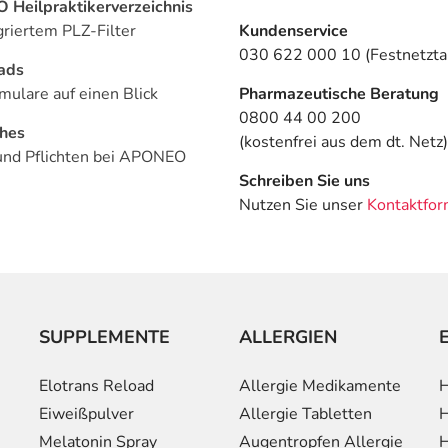
Heilpraktikerverzeichnis
griertem PLZ-Filter
Kundenservice
030 622 000 10 (Festnetztar
ads
mulare auf einen Blick
Pharmazeutische Beratung
0800 44 00 200
ches
(kostenfrei aus dem dt. Netz)
und Pflichten bei APONEO
Schreiben Sie uns
Nutzen Sie unser
Kontaktfor
SUPPLEMENTE
ALLERGIEN
Elotrans Reload
Allergie Medikamente
H
Eiweißpulver
Allergie Tabletten
H
Melatonin Spray
Augentropfen Allergie
H