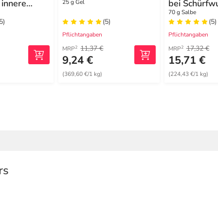
 innere
bei Schürfw
25 g Gel
Hautverletz
70 g Salbe
5)
(5)
(5)
Pflichtangaben
Pflichtangaben
11,37 €
17,32 €
2
2
MRP
MRP
9,24 €
15,71 €
(369,60 €/1 kg)
(224,43 €/1 kg)
rs