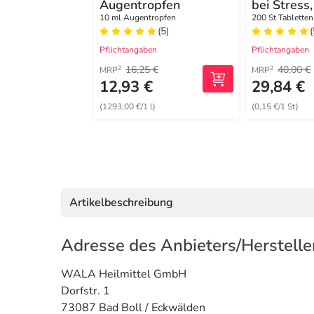
Augentropfen
bei Stress,
Unruhe
10 ml Augentropfen
200 St Tabletten
(5)
(
Pflichtangaben
Pflichtangaben
16,25 €
40,00 €
2
2
MRP
MRP
12,93 €
29,84 €
(1293,00 €/1 l)
(0,15 €/1 St)
Artikelbeschreibung
Adresse des Anbieters/Herstelle
WALA Heilmittel GmbH
Dorfstr. 1
73087 Bad Boll / Eckwälden