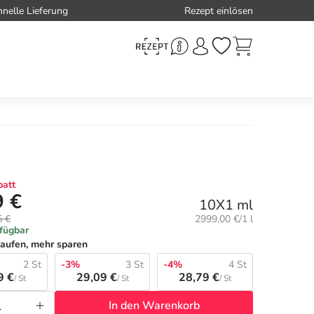
hnelle Lieferung
Rezept einlösen
att
9 €
10X1 ml
Grundpreis:
5 €
2999,00 €/1 l
rfügbar
aufen, mehr sparen
2 St
-3%
3 St
-4%
4 St
9 €
29,09 €
28,79 €
/ St
/ St
/ St
In den Warenkorb