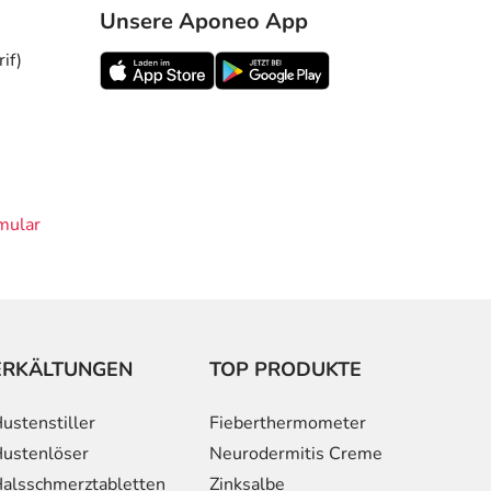
Unsere Aponeo App
if)
mular
ERKÄLTUNGEN
TOP PRODUKTE
ustenstiller
Fieberthermometer
ustenlöser
Neurodermitis Creme
alsschmerztabletten
Zinksalbe