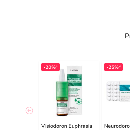
P
-20%
-25%
4
4
Visiodoron Euphrasia
Neurodoro