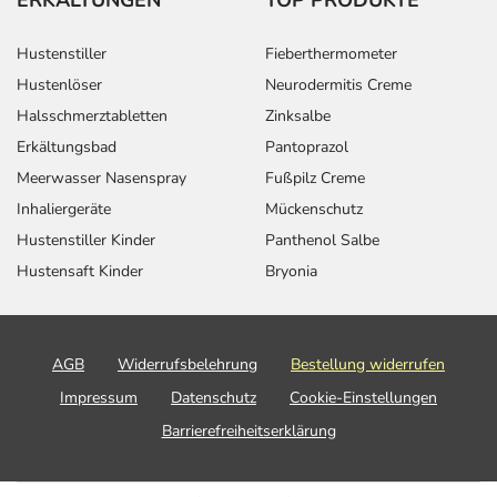
Hustenstiller
Fieberthermometer
Hustenlöser
Neurodermitis Creme
Halsschmerztabletten
Zinksalbe
Erkältungsbad
Pantoprazol
Meerwasser Nasenspray
Fußpilz Creme
Inhaliergeräte
Mückenschutz
Hustenstiller Kinder
Panthenol Salbe
Hustensaft Kinder
Bryonia
AGB
Widerrufsbelehrung
Bestellung widerrufen
Impressum
Datenschutz
Cookie-Einstellungen
Barrierefreiheitserklärung