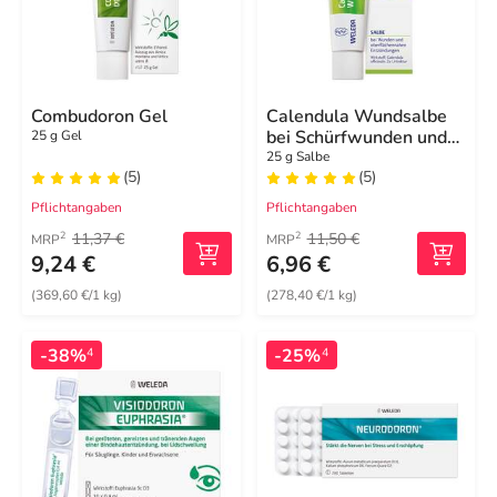
Combudoron Gel
Calendula Wundsalbe
bei Schürfwunden und
25 g Gel
Hautverletzungen
25 g Salbe
(5)
(5)
Pflichtangaben
Pflichtangaben
11,37 €
11,50 €
2
2
MRP
MRP
9,24 €
6,96 €
(369,60 €/1 kg)
(278,40 €/1 kg)
-38%
-25%
4
4