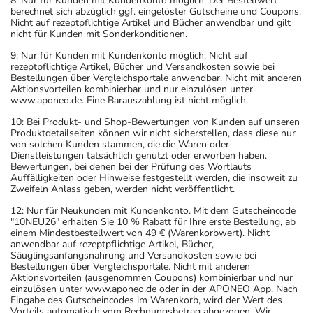
8: Nur für Kunden mit Kundenkonto möglich. Der Bestellwert
berechnet sich abzüglich ggf. eingelöster Gutscheine und Coupons.
Nicht auf rezeptpflichtige Artikel und Bücher anwendbar und gilt
nicht für Kunden mit Sonderkonditionen.
9: Nur für Kunden mit Kundenkonto möglich. Nicht auf
rezeptpflichtige Artikel, Bücher und Versandkosten sowie bei
Bestellungen über Vergleichsportale anwendbar. Nicht mit anderen
Aktionsvorteilen kombinierbar und nur einzulösen unter
www.aponeo.de. Eine Barauszahlung ist nicht möglich.
10: Bei Produkt- und Shop-Bewertungen von Kunden auf unseren
Produktdetailseiten können wir nicht sicherstellen, dass diese nur
von solchen Kunden stammen, die die Waren oder
Dienstleistungen tatsächlich genutzt oder erworben haben.
Bewertungen, bei denen bei der Prüfung des Wortlauts
Auffälligkeiten oder Hinweise festgestellt werden, die insoweit zu
Zweifeln Anlass geben, werden nicht veröffentlicht.
12: Nur für Neukunden mit Kundenkonto. Mit dem Gutscheincode
"10NEU26" erhalten Sie 10 % Rabatt für Ihre erste Bestellung, ab
einem Mindestbestellwert von 49 € (Warenkorbwert). Nicht
anwendbar auf rezeptpflichtige Artikel, Bücher,
Säuglingsanfangsnahrung und Versandkosten sowie bei
Bestellungen über Vergleichsportale. Nicht mit anderen
Aktionsvorteilen (ausgenommen Coupons) kombinierbar und nur
einzulösen unter www.aponeo.de oder in der APONEO App. Nach
Eingabe des Gutscheincodes im Warenkorb, wird der Wert des
Vorteils automatisch vom Rechnungsbetrag abgezogen. Wir