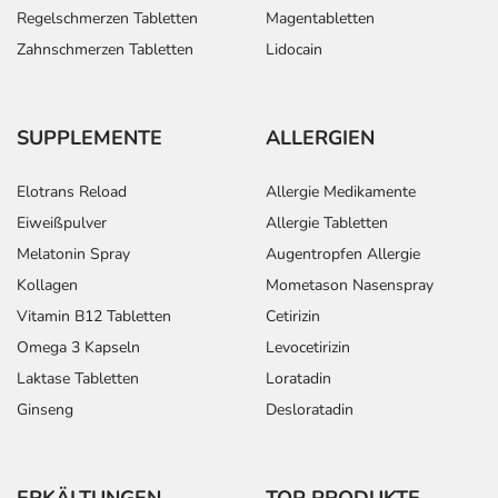
Regelschmerzen Tabletten
Magentabletten
Zahnschmerzen Tabletten
Lidocain
SUPPLEMENTE
ALLERGIEN
Elotrans Reload
Allergie Medikamente
Eiweißpulver
Allergie Tabletten
Melatonin Spray
Augentropfen Allergie
Kollagen
Mometason Nasenspray
Vitamin B12 Tabletten
Cetirizin
Omega 3 Kapseln
Levocetirizin
Laktase Tabletten
Loratadin
Ginseng
Desloratadin
ERKÄLTUNGEN
TOP PRODUKTE