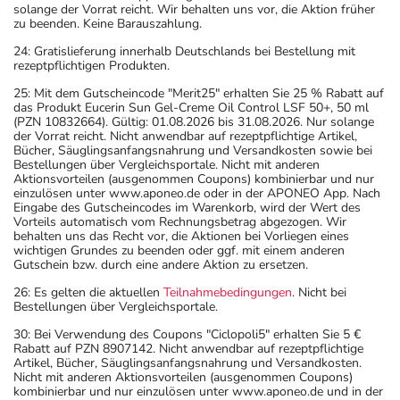
solange der Vorrat reicht. Wir behalten uns vor, die Aktion früher
zu beenden. Keine Barauszahlung.
24: Gratislieferung innerhalb Deutschlands bei Bestellung mit
rezeptpflichtigen Produkten.
25: Mit dem Gutscheincode "Merit25" erhalten Sie 25 % Rabatt auf
das Produkt Eucerin Sun Gel-Creme Oil Control LSF 50+, 50 ml
(PZN 10832664). Gültig: 01.08.2026 bis 31.08.2026. Nur solange
der Vorrat reicht. Nicht anwendbar auf rezeptpflichtige Artikel,
Bücher, Säuglingsanfangsnahrung und Versandkosten sowie bei
Bestellungen über Vergleichsportale. Nicht mit anderen
Aktionsvorteilen (ausgenommen Coupons) kombinierbar und nur
einzulösen unter www.aponeo.de oder in der APONEO App. Nach
Eingabe des Gutscheincodes im Warenkorb, wird der Wert des
Vorteils automatisch vom Rechnungsbetrag abgezogen. Wir
behalten uns das Recht vor, die Aktionen bei Vorliegen eines
wichtigen Grundes zu beenden oder ggf. mit einem anderen
Gutschein bzw. durch eine andere Aktion zu ersetzen.
26: Es gelten die aktuellen
Teilnahmebedingungen
. Nicht bei
Bestellungen über Vergleichsportale.
30: Bei Verwendung des Coupons "Ciclopoli5" erhalten Sie 5 €
Rabatt auf PZN 8907142. Nicht anwendbar auf rezeptpflichtige
Artikel, Bücher, Säuglingsanfangsnahrung und Versandkosten.
Nicht mit anderen Aktionsvorteilen (ausgenommen Coupons)
kombinierbar und nur einzulösen unter www.aponeo.de und in der