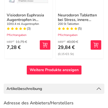
Visiodoron Euphrasia
Neurodoron Tabletten
Augentropfen in
bei Stress, innere
Monodosen
Unruhe
10X0.4 ml Augentropfen
200 St Tabletten
(3)
(5)
Pflichtangaben
Pflichtangaben
11,75 €
40,00 €
2
2
MRP
MRP
7,28 €
29,84 €
(0,15 €/1 St)
Weitere Produkte anzeigen
Artikelbeschreibung
Adresse des Anbieters/Herstellers