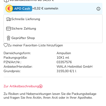
Refluthin, Lasea & Carmenthin Deals
Sport & Fitness
Täglich gut versorgt
+0,32 €
sammeln
APO Cash
Salus Deals
Tierapotheke
Schnelle Lieferung
Vitamine & Mineralstoffe
Sichere Zahlung
Geprüfter Shop
Marken
Zu meiner Favoriten-Liste hinzufügen
Darreichungsform:
Ampullen
Packungsgröße:
10X1 ml
PZN/Art.Nr.:
03357576
Anbieter/Hersteller:
WALA Heilmittel GmbH
Grundpreis:
3155,00 €/1 l
Zur Artikelbeschreibung
Zu Risiken und Nebenwirkungen lesen Sie die Packungsbeilage
und fragen Sie Ihre Ärztin, Ihren Arzt oder in Ihrer Apotheke.