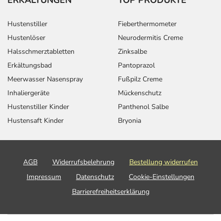
Hustenstiller
Fieberthermometer
Hustenlöser
Neurodermitis Creme
Halsschmerztabletten
Zinksalbe
Erkältungsbad
Pantoprazol
Meerwasser Nasenspray
Fußpilz Creme
Inhaliergeräte
Mückenschutz
Hustenstiller Kinder
Panthenol Salbe
Hustensaft Kinder
Bryonia
AGB
Widerrufsbelehrung
Bestellung widerrufen
Impressum
Datenschutz
Cookie-Einstellungen
Barrierefreiheitserklärung