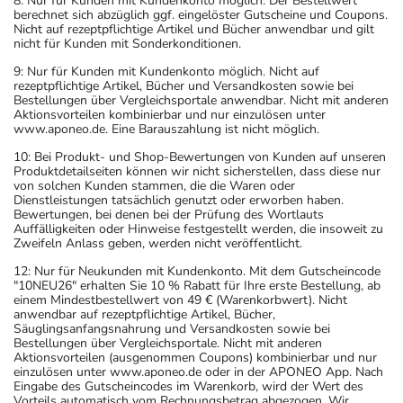
8: Nur für Kunden mit Kundenkonto möglich. Der Bestellwert
berechnet sich abzüglich ggf. eingelöster Gutscheine und Coupons.
Nicht auf rezeptpflichtige Artikel und Bücher anwendbar und gilt
nicht für Kunden mit Sonderkonditionen.
9: Nur für Kunden mit Kundenkonto möglich. Nicht auf
rezeptpflichtige Artikel, Bücher und Versandkosten sowie bei
Bestellungen über Vergleichsportale anwendbar. Nicht mit anderen
Aktionsvorteilen kombinierbar und nur einzulösen unter
www.aponeo.de. Eine Barauszahlung ist nicht möglich.
10: Bei Produkt- und Shop-Bewertungen von Kunden auf unseren
Produktdetailseiten können wir nicht sicherstellen, dass diese nur
von solchen Kunden stammen, die die Waren oder
Dienstleistungen tatsächlich genutzt oder erworben haben.
Bewertungen, bei denen bei der Prüfung des Wortlauts
Auffälligkeiten oder Hinweise festgestellt werden, die insoweit zu
Zweifeln Anlass geben, werden nicht veröffentlicht.
12: Nur für Neukunden mit Kundenkonto. Mit dem Gutscheincode
"10NEU26" erhalten Sie 10 % Rabatt für Ihre erste Bestellung, ab
einem Mindestbestellwert von 49 € (Warenkorbwert). Nicht
anwendbar auf rezeptpflichtige Artikel, Bücher,
Säuglingsanfangsnahrung und Versandkosten sowie bei
Bestellungen über Vergleichsportale. Nicht mit anderen
Aktionsvorteilen (ausgenommen Coupons) kombinierbar und nur
einzulösen unter www.aponeo.de oder in der APONEO App. Nach
Eingabe des Gutscheincodes im Warenkorb, wird der Wert des
Vorteils automatisch vom Rechnungsbetrag abgezogen. Wir