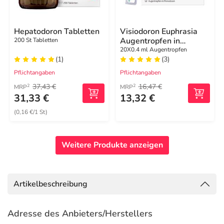
Hepatodoron Tabletten
Visiodoron Euphrasia
Augentropfen in
200 St Tabletten
Monodosen
20X0.4 ml Augentropfen
(1)
(3)
Pflichtangaben
Pflichtangaben
37,43 €
16,47 €
2
2
MRP
MRP
31,33 €
13,32 €
(0,16 €/1 St)
Weitere Produkte anzeigen
Artikelbeschreibung
Adresse des Anbieters/Herstellers