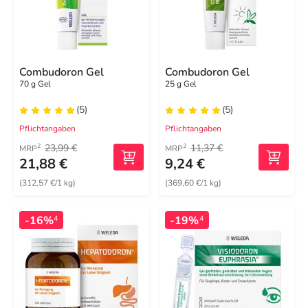
Combudoron Gel
Combudoron Gel
70 g Gel
25 g Gel
(5)
(5)
Pflichtangaben
Pflichtangaben
23,99 €
11,37 €
2
2
MRP
MRP
21,88 €
9,24 €
(312,57 €/1 kg)
(369,60 €/1 kg)
-16%
-19%
4
4