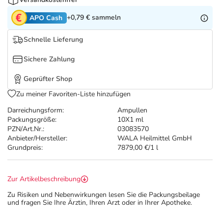
Refluthin, Lasea & Carmenthin Deals
Sport & Fitness
Täglich gut versorgt
+0,79 €
sammeln
APO Cash
Salus Deals
Tierapotheke
Schnelle Lieferung
Vitamine & Mineralstoffe
Sichere Zahlung
Geprüfter Shop
Marken
Zu meiner Favoriten-Liste hinzufügen
Darreichungsform:
Ampullen
Packungsgröße:
10X1 ml
PZN/Art.Nr.:
03083570
Anbieter/Hersteller:
WALA Heilmittel GmbH
Grundpreis:
7879,00 €/1 l
Zur Artikelbeschreibung
Zu Risiken und Nebenwirkungen lesen Sie die Packungsbeilage
und fragen Sie Ihre Ärztin, Ihren Arzt oder in Ihrer Apotheke.