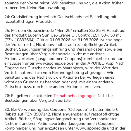
solange der Vorrat reicht. Wir behalten uns vor, die Aktion früher
zu beenden. Keine Barauszahlung.
24: Gratislieferung innerhalb Deutschlands bei Bestellung mit
rezeptpflichtigen Produkten.
25: Mit dem Gutscheincode "Merit25" erhalten Sie 25 % Rabatt auf
das Produkt Eucerin Sun Gel-Creme Oil Control LSF 50+, 50 ml
(PZN 10832664). Gültig: 01.08.2026 bis 31.08.2026. Nur solange
der Vorrat reicht. Nicht anwendbar auf rezeptpflichtige Artikel,
Bücher, Säuglingsanfangsnahrung und Versandkosten sowie bei
Bestellungen über Vergleichsportale. Nicht mit anderen
Aktionsvorteilen (ausgenommen Coupons) kombinierbar und nur
einzulösen unter www.aponeo.de oder in der APONEO App. Nach
Eingabe des Gutscheincodes im Warenkorb, wird der Wert des
Vorteils automatisch vom Rechnungsbetrag abgezogen. Wir
behalten uns das Recht vor, die Aktionen bei Vorliegen eines
wichtigen Grundes zu beenden oder ggf. mit einem anderen
Gutschein bzw. durch eine andere Aktion zu ersetzen.
26: Es gelten die aktuellen
Teilnahmebedingungen
. Nicht bei
Bestellungen über Vergleichsportale.
30: Bei Verwendung des Coupons "Ciclopoli5" erhalten Sie 5 €
Rabatt auf PZN 8907142. Nicht anwendbar auf rezeptpflichtige
Artikel, Bücher, Säuglingsanfangsnahrung und Versandkosten.
Nicht mit anderen Aktionsvorteilen (ausgenommen Coupons)
kombinierbar und nur einzulösen unter www.aponeo.de und in der