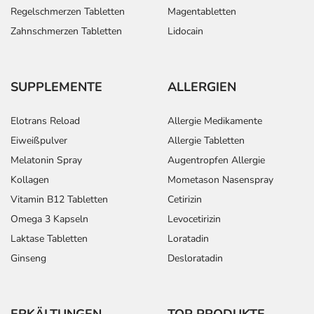
Regelschmerzen Tabletten
Magentabletten
Zahnschmerzen Tabletten
Lidocain
SUPPLEMENTE
ALLERGIEN
Elotrans Reload
Allergie Medikamente
Eiweißpulver
Allergie Tabletten
Melatonin Spray
Augentropfen Allergie
Kollagen
Mometason Nasenspray
Vitamin B12 Tabletten
Cetirizin
Omega 3 Kapseln
Levocetirizin
Laktase Tabletten
Loratadin
Ginseng
Desloratadin
ERKÄLTUNGEN
TOP PRODUKTE