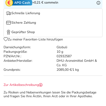
Refluthin, Lasea & Carmenthin Deals
Sport & Fitness
Täglich gut versorgt
+0,21 €
sammeln
APO Cash
Schnelle Lieferung
Salus Deals
Tierapotheke
Sichere Zahlung
Vitamine & Mineralstoffe
Geprüfter Shop
Zu meiner Favoriten-Liste hinzufügen
Marken
Darreichungsform:
Globuli
Packungsgröße:
10 g
PZN/Art.Nr.:
02932587
Anbieter/Hersteller:
DHU-Arzneimittel GmbH &
Co. KG
Grundpreis:
2085,00 €/1 kg
Zur Artikelbeschreibung
Zu Risiken und Nebenwirkungen lesen Sie die Packungsbeilage
und fragen Sie Ihre Ärztin, Ihren Arzt oder in Ihrer Apotheke.