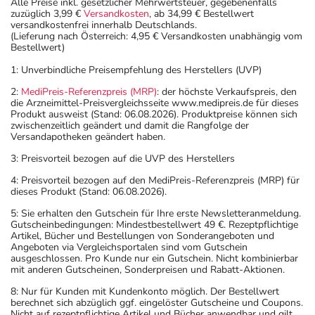
Alle Preise inkl. gesetzlicher Mehrwertsteuer, gegebenenfalls
zuzüglich 3,99 €
Versandkosten
, ab 34,99 € Bestellwert
versandkostenfrei innerhalb Deutschlands.
(Lieferung nach Österreich: 4,95 € Versandkosten unabhängig vom
Bestellwert)
1: Unverbindliche Preisempfehlung des Herstellers (UVP)
2:
MediPreis-Referenzpreis (MRP)
: der höchste Verkaufspreis, den
die Arzneimittel-Preisvergleichsseite www.medipreis.de für dieses
Produkt ausweist (Stand: 06.08.2026). Produktpreise können sich
zwischenzeitlich geändert und damit die Rangfolge der
Versandapotheken geändert haben.
3: Preisvorteil bezogen auf die UVP des Herstellers
4: Preisvorteil bezogen auf den MediPreis-Referenzpreis (MRP) für
dieses Produkt (Stand: 06.08.2026).
5: Sie erhalten den Gutschein für Ihre erste Newsletteranmeldung.
Gutscheinbedingungen: Mindestbestellwert 49 €. Rezeptpflichtige
Artikel, Bücher und Bestellungen von Sonderangeboten und
Angeboten via Vergleichsportalen sind vom Gutschein
ausgeschlossen. Pro Kunde nur ein Gutschein. Nicht kombinierbar
mit anderen Gutscheinen, Sonderpreisen und Rabatt-Aktionen.
8: Nur für Kunden mit Kundenkonto möglich. Der Bestellwert
berechnet sich abzüglich ggf. eingelöster Gutscheine und Coupons.
Nicht auf rezeptpflichtige Artikel und Bücher anwendbar und gilt