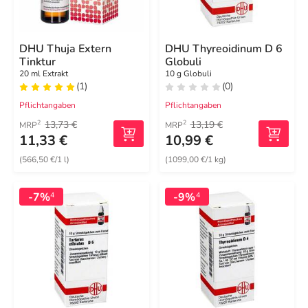
DHU Thuja Extern
DHU Thyreoidinum D 6
Tinktur
Globuli
20 ml Extrakt
10 g Globuli
(1)
(0)
Pflichtangaben
Pflichtangaben
13,73 €
13,19 €
2
2
MRP
MRP
11,33 €
10,99 €
(566,50 €/1 l)
(1099,00 €/1 kg)
-7%
-9%
4
4