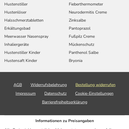
Hustenstiller
Fieberthermometer
Hustenlöser
Neurodermitis Creme
Halsschmerztabletten
Zinksalbe
Erkältungsbad
Pantoprazol
Meerwasser Nasenspray
Fußpilz Creme
Inhaliergeräte
Mückenschutz
Hustenstiller Kinder
Panthenol Salbe
Hustensaft Kinder
Bryonia
AGB
Widerrufsbelehrung
Bestellung widerrufen
Impressum
Datenschutz
Cookie-Einstellungen
Barrierefreiheitserklärung
Informationen zu Preisangaben