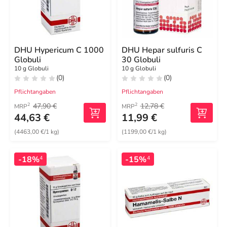
DHU Hypericum C 1000
DHU Hepar sulfuris C
Globuli
30 Globuli
10 g Globuli
10 g Globuli
(0)
(0)
Pflichtangaben
Pflichtangaben
47,90 €
12,78 €
2
2
MRP
MRP
44,63 €
11,99 €
(4463,00 €/1 kg)
(1199,00 €/1 kg)
-18%
-15%
4
4