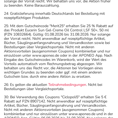
solange der Vorrat reicht. Wir behalten uns vor, die Aktion früher
zu beenden. Keine Barauszahlung.
24: Gratislieferung innerhalb Deutschlands bei Bestellung mit
rezeptpflichtigen Produkten.
25: Mit dem Gutscheincode "Merit25" erhalten Sie 25 % Rabatt auf
das Produkt Eucerin Sun Gel-Creme Oil Control LSF 50+, 50 ml
(PZN 10832664). Gültig: 01.08.2026 bis 31.08.2026. Nur solange
der Vorrat reicht. Nicht anwendbar auf rezeptpflichtige Artikel,
Bücher, Säuglingsanfangsnahrung und Versandkosten sowie bei
Bestellungen über Vergleichsportale. Nicht mit anderen
Aktionsvorteilen (ausgenommen Coupons) kombinierbar und nur
einzulösen unter www.aponeo.de oder in der APONEO App. Nach
Eingabe des Gutscheincodes im Warenkorb, wird der Wert des
Vorteils automatisch vom Rechnungsbetrag abgezogen. Wir
behalten uns das Recht vor, die Aktionen bei Vorliegen eines
wichtigen Grundes zu beenden oder ggf. mit einem anderen
Gutschein bzw. durch eine andere Aktion zu ersetzen.
26: Es gelten die aktuellen
Teilnahmebedingungen
. Nicht bei
Bestellungen über Vergleichsportale.
30: Bei Verwendung des Coupons "Ciclopoli5" erhalten Sie 5 €
Rabatt auf PZN 8907142. Nicht anwendbar auf rezeptpflichtige
Artikel, Bücher, Säuglingsanfangsnahrung und Versandkosten.
Nicht mit anderen Aktionsvorteilen (ausgenommen Coupons)
kombinierbar und nur einzulösen unter www.aponeo.de und in der