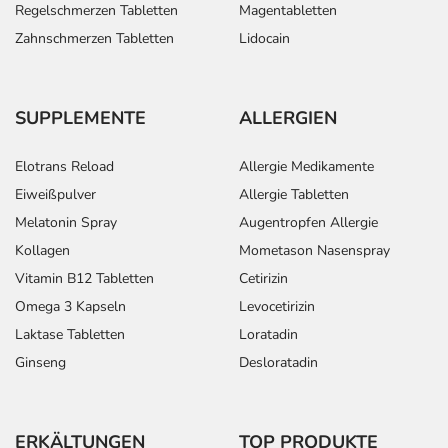
Regelschmerzen Tabletten
Magentabletten
Zahnschmerzen Tabletten
Lidocain
SUPPLEMENTE
ALLERGIEN
Elotrans Reload
Allergie Medikamente
Eiweißpulver
Allergie Tabletten
Melatonin Spray
Augentropfen Allergie
Kollagen
Mometason Nasenspray
Vitamin B12 Tabletten
Cetirizin
Omega 3 Kapseln
Levocetirizin
Laktase Tabletten
Loratadin
Ginseng
Desloratadin
ERKÄLTUNGEN
TOP PRODUKTE