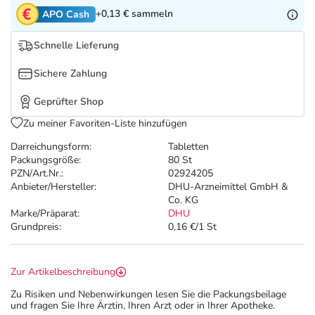
Refluthin, Lasea & Carmenthin Deals
Sport & Fitness
Täglich gut versorgt
+0,13 €
sammeln
APO Cash
Salus Deals
Tierapotheke
Schnelle Lieferung
Sichere Zahlung
Vitamine & Mineralstoffe
Geprüfter Shop
Marken
Zu meiner Favoriten-Liste hinzufügen
Darreichungsform:
Tabletten
Packungsgröße:
80 St
PZN/Art.Nr.:
02924205
Anbieter/Hersteller:
DHU-Arzneimittel GmbH &
Co. KG
Marke/Präparat:
DHU
Grundpreis:
0,16 €/1 St
Zur Artikelbeschreibung
Zu Risiken und Nebenwirkungen lesen Sie die Packungsbeilage
und fragen Sie Ihre Ärztin, Ihren Arzt oder in Ihrer Apotheke.