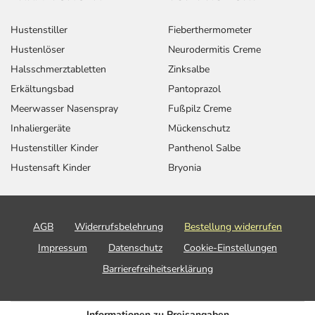
Hustenstiller
Fieberthermometer
Hustenlöser
Neurodermitis Creme
Halsschmerztabletten
Zinksalbe
Erkältungsbad
Pantoprazol
Meerwasser Nasenspray
Fußpilz Creme
Inhaliergeräte
Mückenschutz
Hustenstiller Kinder
Panthenol Salbe
Hustensaft Kinder
Bryonia
AGB
Widerrufsbelehrung
Bestellung widerrufen
Impressum
Datenschutz
Cookie-Einstellungen
Barrierefreiheitserklärung
Informationen zu Preisangaben