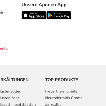
Unsere Aponeo App
if)
mular
ERKÄLTUNGEN
TOP PRODUKTE
ustenstiller
Fieberthermometer
ustenlöser
Neurodermitis Creme
alsschmerztabletten
Zinksalbe