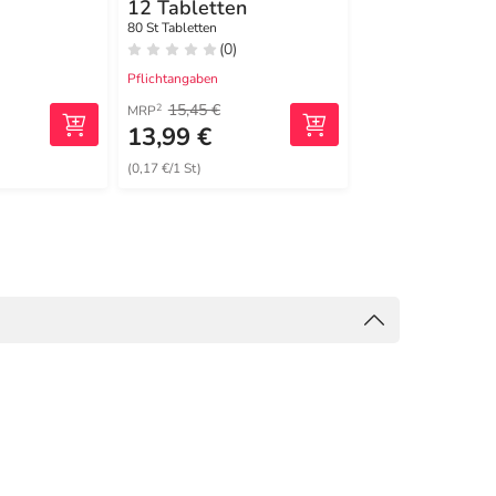
12 Tabletten
Globuli
80 St Tabletten
10 g Globuli
(0)
(1)
Pflichtangaben
Pflichtangaben
15,45 €
12,30 €
2
2
MRP
MRP
13,99 €
10,99 €
(0,17 €/1 St)
(1099,00 €/1 kg)