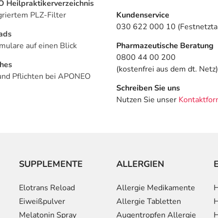
Heilpraktikerverzeichnis
griertem PLZ-Filter
Kundenservice
030 622 000 10 (Festnetztar
ads
mulare auf einen Blick
Pharmazeutische Beratung
0800 44 00 200
ches
(kostenfrei aus dem dt. Netz)
und Pflichten bei APONEO
Schreiben Sie uns
Nutzen Sie unser
Kontaktfor
SUPPLEMENTE
ALLERGIEN
Elotrans Reload
Allergie Medikamente
H
Eiweißpulver
Allergie Tabletten
H
Melatonin Spray
Augentropfen Allergie
H