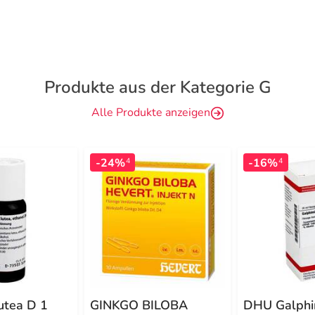
Produkte aus der Kategorie G
Alle Produkte anzeigen
-24%
-16%
4
4
utea D 1
GINKGO BILOBA
DHU Galphi