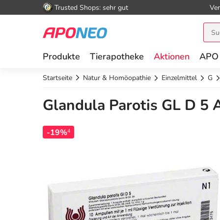
Trusted Shops: sehr gut
Ver
Produkte
Tierapotheke
Aktionen
APO
Startseite
Natur & Homöopathie
Einzelmittel
G
Glandula Parotis GL D 5 
-19%
4