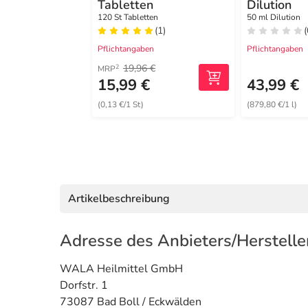
Tabletten
Dilution
120 St Tabletten
50 ml Dilution
(1)
(
Pflichtangaben
Pflichtangaben
19,96 €
2
MRP
15,99 €
43,99 €
(0,13 €/1 St)
(879,80 €/1 l)
Artikelbeschreibung
Adresse des Anbieters/Herstelle
WALA Heilmittel GmbH
Dorfstr. 1
73087 Bad Boll / Eckwälden