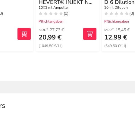
HEVERT® INJEKT N
D 6 Dilution
Ampullen
10X2 ml Ampullen
20 ml Dilution
0)
(0)
(0)
Pflichtangaben
Pflichtangaben
27,73 €
15,45 €
2
2
MRP
MRP
20,99 €
12,99 €
(1049,50 €/1 l)
(649,50 €/1 l)
rs