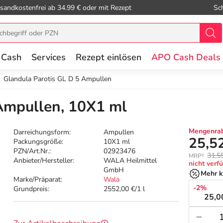
sandkostenfrei ab 34.99 € oder mit Rezept
Sc
 Cash
Services
Rezept einlösen
APO Cash Deals
Glandula Parotis GL D 5 Ampullen
Ampullen, 10X1 ml
Mengenrab
Darreichungsform:
Ampullen
25,5
Packungsgröße:
10X1 ml
PZN/Art.Nr.:
02923476
31,5
MRP²
Anbieter/Hersteller:
WALA Heilmittel
nicht verf
GmbH
Mehr k
Marke/Präparat:
Wala
-2%
Grundpreis:
2552,00 €/1 l
25,0