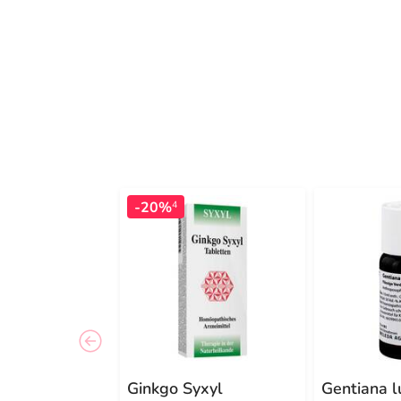
-20%
4
Ginkgo Syxyl
Gentiana l