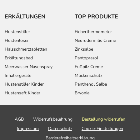
ERKÄLTUNGEN
TOP PRODUKTE
Hustenstiller
Fieberthermometer
Hustenlöser
Neurodermitis Creme
Halsschmerztabletten
Zinksalbe
Erkältungsbad
Pantoprazol
Meerwasser Nasenspray
Fußpilz Creme
Inhaliergeräte
Mückenschutz
Hustenstiller Kinder
Panthenol Salbe
Hustensaft Kinder
Bryonia
AGB
Widerrufsbelehrung
Bestellung widerrufen
Impressum
Datenschutz
Cookie-Einstellungen
Barrierefreiheitserklärung