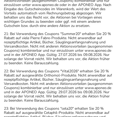
Aktionsvorteilen (ausgenommen Coupons) kombinierbar und nur
einzulösen unter www.aponeo.de oder in der APONEO App. Nach
Eingabe des Gutscheincodes im Warenkorb, wird der Wert des
Vorteils automatisch vom Rechnungsbetrag abgezogen. Wir
behalten uns das Recht vor, die Aktionen bei Vorliegen eines
wichtigen Grundes zu beenden oder ggf. mit einem anderen
Gutschein bzw. durch eine andere Aktion zu ersetzen.
21: Bei Verwendung des Coupons "Summer20" erhalten Sie 20 %
Rabatt auf viele Pierre Fabre-Produkte. Nicht anwendbar auf
rezeptpflichtige Artikel, Bücher, Säuglingsanfangsnahrung und
Versandkosten. Nicht mit anderen Aktionsvorteilen (ausgenommen
Coupons) kombinierbar und nur einzulösen unter www.aponeo.de
und in der APONEO App. Gültig: 27.07.2026 bis 09.08.2026. Nur
solange der Vorrat reicht. Wir behalten uns vor, die Aktion früher
zu beenden. Keine Barauszahlung.
22: Bei Verwendung des Coupons "Vital2026" erhalten Sie 20 %
Rabatt auf ausgewählte Orthomol-Produkte. Nicht anwendbar auf
rezeptpflichtige Artikel, Bücher, Säuglingsanfangsnahrung und
Versandkosten. Nicht mit anderen Aktionsvorteilen (ausgenommen
Coupons) kombinierbar und nur einzulösen unter www.aponeo.de
und in der APONEO App. Gültig: 29.07.2026 bis 09.08.2026. Nur
solange der Vorrat reicht. Wir behalten uns vor, die Aktion früher
zu beenden. Keine Barauszahlung.
23: Bei Verwendung des Coupons "ceta20" erhalten Sie 20 %
Rabatt auf ausgewählte Cetaphil-Produkte. Nicht anwendbar auf
rezeptpflichtige Artikel, Bücher, Säuglingsanfangsnahrung und