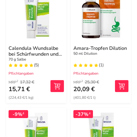
Calendula Wundsalbe
Amara-Tropfen Dilution
bei Schürfwunden und
50 ml Dilution
Hautverletzungen
70 g Salbe
(5)
(1)
Pflichtangaben
Pflichtangaben
17,32 €
25,30 €
2
2
MRP
MRP
15,71 €
20,09 €
(224,43 €/1 kg)
(401,80 €/1 l)
-9%
-37%
4
4