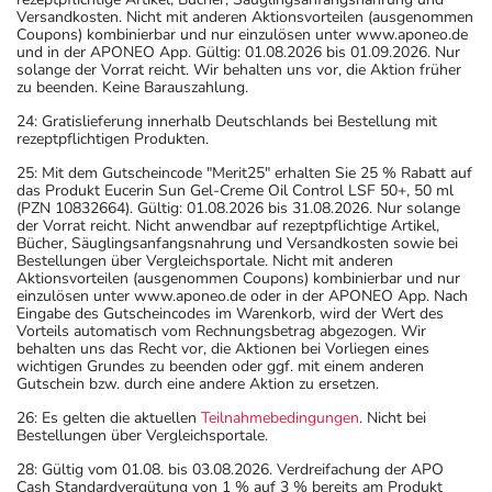
Versandkosten. Nicht mit anderen Aktionsvorteilen (ausgenommen
Coupons) kombinierbar und nur einzulösen unter www.aponeo.de
und in der APONEO App. Gültig: 01.08.2026 bis 01.09.2026. Nur
solange der Vorrat reicht. Wir behalten uns vor, die Aktion früher
zu beenden. Keine Barauszahlung.
24: Gratislieferung innerhalb Deutschlands bei Bestellung mit
rezeptpflichtigen Produkten.
25: Mit dem Gutscheincode "Merit25" erhalten Sie 25 % Rabatt auf
das Produkt Eucerin Sun Gel-Creme Oil Control LSF 50+, 50 ml
(PZN 10832664). Gültig: 01.08.2026 bis 31.08.2026. Nur solange
der Vorrat reicht. Nicht anwendbar auf rezeptpflichtige Artikel,
Bücher, Säuglingsanfangsnahrung und Versandkosten sowie bei
Bestellungen über Vergleichsportale. Nicht mit anderen
Aktionsvorteilen (ausgenommen Coupons) kombinierbar und nur
einzulösen unter www.aponeo.de oder in der APONEO App. Nach
Eingabe des Gutscheincodes im Warenkorb, wird der Wert des
Vorteils automatisch vom Rechnungsbetrag abgezogen. Wir
behalten uns das Recht vor, die Aktionen bei Vorliegen eines
wichtigen Grundes zu beenden oder ggf. mit einem anderen
Gutschein bzw. durch eine andere Aktion zu ersetzen.
26: Es gelten die aktuellen
Teilnahmebedingungen
. Nicht bei
Bestellungen über Vergleichsportale.
28: Gültig vom 01.08. bis 03.08.2026. Verdreifachung der APO
Cash Standardvergütung von 1 % auf 3 % bereits am Produkt