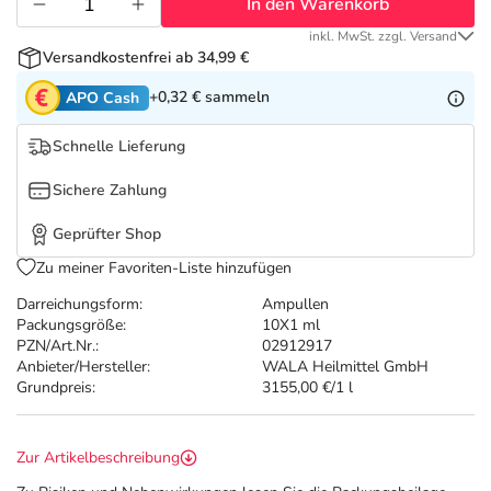
Refluthin, Lasea & Carmenthin Deals
Sport & Fitness
Täglich gut versorgt
In den Warenkorb
inkl. MwSt. zzgl. Versand
Versandkostenfrei ab 34,99 €
Salus Deals
Tierapotheke
+0,32 €
sammeln
APO Cash
Vitamine & Mineralstoffe
Schnelle Lieferung
Sichere Zahlung
Marken
Geprüfter Shop
Zu meiner Favoriten-Liste hinzufügen
Darreichungsform:
Ampullen
Packungsgröße:
10X1 ml
PZN/Art.Nr.:
02912917
Anbieter/Hersteller:
WALA Heilmittel GmbH
Grundpreis:
3155,00 €/1 l
Zur Artikelbeschreibung