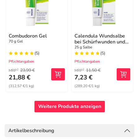
Combudoron Gel
Calendula Wundsalbe
bei Schürfwunden und
70 g Gel
Hautverletzungen
25 g Salbe
(5)
(5)
Pflichtangaben
Pflichtangaben
23,99 €
11,50 €
2
2
MRP
MRP
21,88 €
7,23 €
(312,57 €/1 kg)
(289,20 €/1 kg)
Weitere Produkte anzeigen
Artikelbeschreibung