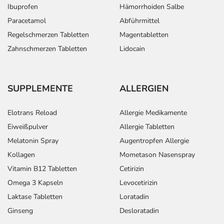
Ibuprofen
Hämorrhoiden Salbe
Paracetamol
Abführmittel
Regelschmerzen Tabletten
Magentabletten
Zahnschmerzen Tabletten
Lidocain
SUPPLEMENTE
ALLERGIEN
Elotrans Reload
Allergie Medikamente
Eiweißpulver
Allergie Tabletten
Melatonin Spray
Augentropfen Allergie
Kollagen
Mometason Nasenspray
Vitamin B12 Tabletten
Cetirizin
Omega 3 Kapseln
Levocetirizin
Laktase Tabletten
Loratadin
Ginseng
Desloratadin