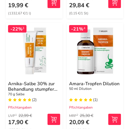
19,99 €
29,84 €
(1332,67 €/1 l)
(0,15 €/1 St)
-22%
-21%
3
4
Arnika-Salbe 30% zur
Amara-Tropfen Dilution
Behandlung stumpfer
50 ml Dilution
Verletzungen
70 g Salbe
(2)
(1)
Pflichtangaben
Pflichtangaben
22,99 €
25,30 €
1
2
UVP
MRP
17,90 €
20,09 €