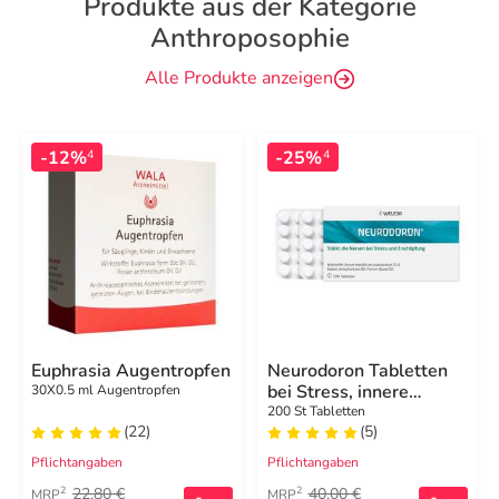
Produkte aus der Kategorie
Anthroposophie
Alle Produkte anzeigen
-12%
-25%
4
4
Euphrasia Augentropfen
Neurodoron Tabletten
bei Stress, innere
30X0.5 ml Augentropfen
Unruhe
200 St Tabletten
(22)
(5)
Pflichtangaben
Pflichtangaben
22,80 €
40,00 €
2
2
MRP
MRP