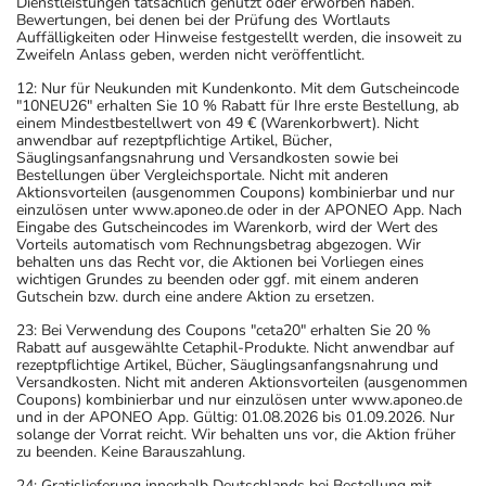
Dienstleistungen tatsächlich genutzt oder erworben haben.
Bewertungen, bei denen bei der Prüfung des Wortlauts
Auffälligkeiten oder Hinweise festgestellt werden, die insoweit zu
Zweifeln Anlass geben, werden nicht veröffentlicht.
12: Nur für Neukunden mit Kundenkonto. Mit dem Gutscheincode
"10NEU26" erhalten Sie 10 % Rabatt für Ihre erste Bestellung, ab
einem Mindestbestellwert von 49 € (Warenkorbwert). Nicht
anwendbar auf rezeptpflichtige Artikel, Bücher,
Säuglingsanfangsnahrung und Versandkosten sowie bei
Bestellungen über Vergleichsportale. Nicht mit anderen
Aktionsvorteilen (ausgenommen Coupons) kombinierbar und nur
einzulösen unter www.aponeo.de oder in der APONEO App. Nach
Eingabe des Gutscheincodes im Warenkorb, wird der Wert des
Vorteils automatisch vom Rechnungsbetrag abgezogen. Wir
behalten uns das Recht vor, die Aktionen bei Vorliegen eines
wichtigen Grundes zu beenden oder ggf. mit einem anderen
Gutschein bzw. durch eine andere Aktion zu ersetzen.
23: Bei Verwendung des Coupons "ceta20" erhalten Sie 20 %
Rabatt auf ausgewählte Cetaphil-Produkte. Nicht anwendbar auf
rezeptpflichtige Artikel, Bücher, Säuglingsanfangsnahrung und
Versandkosten. Nicht mit anderen Aktionsvorteilen (ausgenommen
Coupons) kombinierbar und nur einzulösen unter www.aponeo.de
und in der APONEO App. Gültig: 01.08.2026 bis 01.09.2026. Nur
solange der Vorrat reicht. Wir behalten uns vor, die Aktion früher
zu beenden. Keine Barauszahlung.
24: Gratislieferung innerhalb Deutschlands bei Bestellung mit