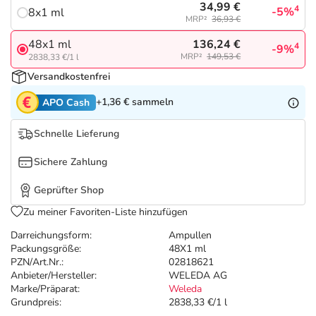
Refluthin, Lasea & Carmenthin Deals
Sport & Fitness
Täglich gut versorgt
34,99 €
4
-5%
8x1 ml
MRP²
36,93 €
Salus Deals
Tierapotheke
136,24 €
48x1 ml
4
-9%
MRP²
149,53 €
2838,33 €/1 l
Versandkostenfrei
Vitamine & Mineralstoffe
+1,36 €
sammeln
APO Cash
Marken
Schnelle Lieferung
Sichere Zahlung
Geprüfter Shop
Zu meiner Favoriten-Liste hinzufügen
Darreichungsform:
Ampullen
Packungsgröße:
48X1 ml
PZN/Art.Nr.:
02818621
Anbieter/Hersteller:
WELEDA AG
Marke/Präparat:
Weleda
Grundpreis:
2838,33 €/1 l