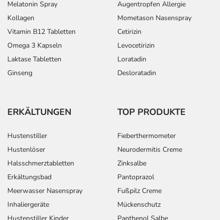
Melatonin Spray
Augentropfen Allergie
Kollagen
Mometason Nasenspray
Vitamin B12 Tabletten
Cetirizin
Omega 3 Kapseln
Levocetirizin
Laktase Tabletten
Loratadin
Ginseng
Desloratadin
ERKÄLTUNGEN
TOP PRODUKTE
Hustenstiller
Fieberthermometer
Hustenlöser
Neurodermitis Creme
Halsschmerztabletten
Zinksalbe
Erkältungsbad
Pantoprazol
Meerwasser Nasenspray
Fußpilz Creme
Inhaliergeräte
Mückenschutz
Hustenstiller Kinder
Panthenol Salbe