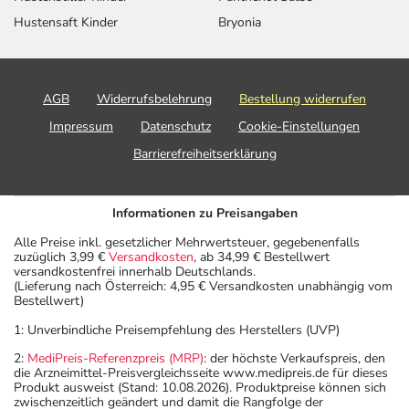
Hustensaft Kinder
Bryonia
AGB
Widerrufsbelehrung
Bestellung widerrufen
Impressum
Datenschutz
Cookie-Einstellungen
Barrierefreiheitserklärung
Informationen zu Preisangaben
Alle Preise inkl. gesetzlicher Mehrwertsteuer, gegebenenfalls
zuzüglich 3,99 €
Versandkosten
, ab 34,99 € Bestellwert
versandkostenfrei innerhalb Deutschlands.
(Lieferung nach Österreich: 4,95 € Versandkosten unabhängig vom
Bestellwert)
1: Unverbindliche Preisempfehlung des Herstellers (UVP)
2:
MediPreis-Referenzpreis (MRP)
: der höchste Verkaufspreis, den
die Arzneimittel-Preisvergleichsseite www.medipreis.de für dieses
Produkt ausweist (Stand: 10.08.2026). Produktpreise können sich
zwischenzeitlich geändert und damit die Rangfolge der