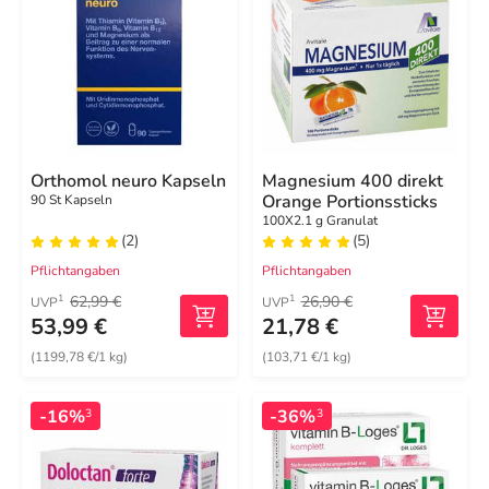
Orthomol neuro Kapseln
Magnesium 400 direkt
Orange Portionssticks
90 St Kapseln
100X2.1 g Granulat
(2)
(5)
Pflichtangaben
Pflichtangaben
62,99 €
26,90 €
1
1
UVP
UVP
53,99 €
21,78 €
(1199,78 €/1 kg)
(103,71 €/1 kg)
-16%
-36%
3
3