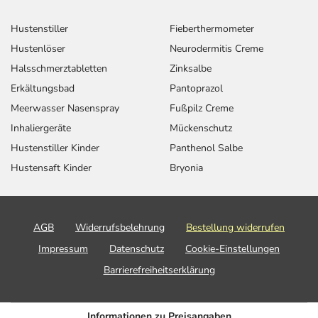
Hustenstiller
Fieberthermometer
Hustenlöser
Neurodermitis Creme
Halsschmerztabletten
Zinksalbe
Erkältungsbad
Pantoprazol
Meerwasser Nasenspray
Fußpilz Creme
Inhaliergeräte
Mückenschutz
Hustenstiller Kinder
Panthenol Salbe
Hustensaft Kinder
Bryonia
AGB
Widerrufsbelehrung
Bestellung widerrufen
Impressum
Datenschutz
Cookie-Einstellungen
Barrierefreiheitserklärung
Informationen zu Preisangaben