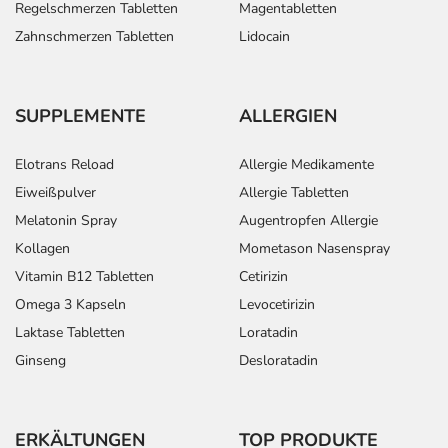
Regelschmerzen Tabletten
Magentabletten
Zahnschmerzen Tabletten
Lidocain
SUPPLEMENTE
ALLERGIEN
Elotrans Reload
Allergie Medikamente
Eiweißpulver
Allergie Tabletten
Melatonin Spray
Augentropfen Allergie
Kollagen
Mometason Nasenspray
Vitamin B12 Tabletten
Cetirizin
Omega 3 Kapseln
Levocetirizin
Laktase Tabletten
Loratadin
Ginseng
Desloratadin
ERKÄLTUNGEN
TOP PRODUKTE