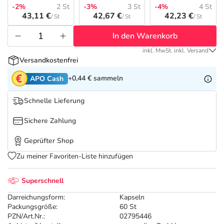
Refluthin, Lasea & Carmenthin Deals
Sport & Fitness
Täglich gut versorgt
-2%
2 St
-3%
3 St
-4%
4 St
43,11 €
42,67 €
42,23 €
/ St
/ St
/ St
Salus Deals
Tierapotheke
In den Warenkorb
inkl. MwSt. inkl. Versand
Vitamine & Mineralstoffe
Versandkostenfrei
+0,44 €
sammeln
APO Cash
Marken
Schnelle Lieferung
Sichere Zahlung
Geprüfter Shop
Zu meiner Favoriten-Liste hinzufügen
Superschnell
Darreichungsform:
Kapseln
Packungsgröße:
60 St
PZN/Art.Nr.:
02795446