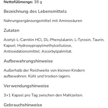
Nettofüllmenge:
38 g
wichtigen Botenstoffen im Nervensystem.
Bezeichnung des Lebensmittels
Anwendung
Nahrungsergänzungsmittel mit Aminosäuren
3×1 Kapsel pro Tag zwischen den Mahlzeiten.
Zutaten
Adresse des Lebensmittel-Unternehmens
Acetyl-L-Carnitin HCl, DL-Phenylalanin, L-Tyrosin, Taurin,
pro medico GmbH
Kapsel: Hydroxypropylmethylcellulose,
Baseler Str. 46
Antioxidationsmittel: Ascorbylpalmitat.
60329 Frankfurt am Main
Aufbewahrungshinweise
Informationen zu diesem Lebensmittel (wie z. B. Zutaten,
Allergene) sind bei den Lebensmittelangaben als pdf
Außerhalb der Reichweite von kleinen Kindern
hinterlegt. (oben)
aufbewahren. Kühl und trocken lagern.
Verwendungshinweise
3×1 Kapsel pro Tag zwischen den Mahlzeiten.
Gebrauchshinweise