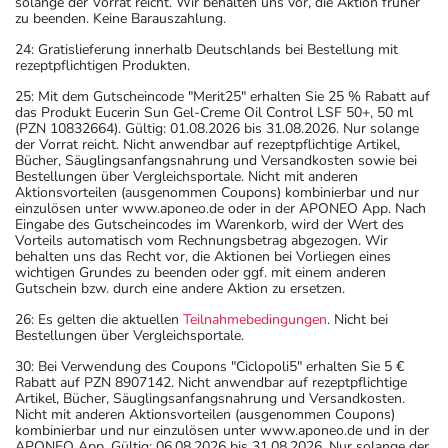
solange der Vorrat reicht. Wir behalten uns vor, die Aktion früher
zu beenden. Keine Barauszahlung.
24: Gratislieferung innerhalb Deutschlands bei Bestellung mit
rezeptpflichtigen Produkten.
25: Mit dem Gutscheincode "Merit25" erhalten Sie 25 % Rabatt auf
das Produkt Eucerin Sun Gel-Creme Oil Control LSF 50+, 50 ml
(PZN 10832664). Gültig: 01.08.2026 bis 31.08.2026. Nur solange
der Vorrat reicht. Nicht anwendbar auf rezeptpflichtige Artikel,
Bücher, Säuglingsanfangsnahrung und Versandkosten sowie bei
Bestellungen über Vergleichsportale. Nicht mit anderen
Aktionsvorteilen (ausgenommen Coupons) kombinierbar und nur
einzulösen unter www.aponeo.de oder in der APONEO App. Nach
Eingabe des Gutscheincodes im Warenkorb, wird der Wert des
Vorteils automatisch vom Rechnungsbetrag abgezogen. Wir
behalten uns das Recht vor, die Aktionen bei Vorliegen eines
wichtigen Grundes zu beenden oder ggf. mit einem anderen
Gutschein bzw. durch eine andere Aktion zu ersetzen.
26: Es gelten die aktuellen
Teilnahmebedingungen
. Nicht bei
Bestellungen über Vergleichsportale.
30: Bei Verwendung des Coupons "Ciclopoli5" erhalten Sie 5 €
Rabatt auf PZN 8907142. Nicht anwendbar auf rezeptpflichtige
Artikel, Bücher, Säuglingsanfangsnahrung und Versandkosten.
Nicht mit anderen Aktionsvorteilen (ausgenommen Coupons)
kombinierbar und nur einzulösen unter www.aponeo.de und in der
APONEO App. Gültig: 06.08.2026 bis 31.08.2026. Nur solange der