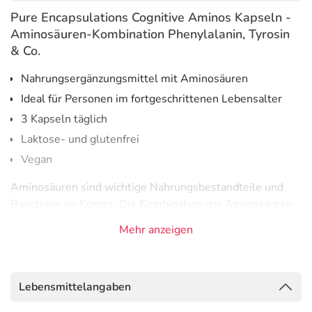
Pure Encapsulations Cognitive Aminos Kapseln -
Aminosäuren-Kombination Phenylalanin, Tyrosin
& Co.
Nahrungsergänzungsmittel mit Aminosäuren
Ideal für Personen im fortgeschrittenen Lebensalter
3 Kapseln täglich
Laktose- und glutenfrei
Vegan
Aminosäuren sind wichtige Nahrungsbestandteile und
Bausteine im Körper. Die Kombination der Aminosäuren
Phenylalanin, Tyrosin und Tryptophan mit Acetyl-L-
Mehr anzeigen
Carnitin und Taurin ist ideal zur ergänzenden Versorgung
bei erhöhtem Bedarf. Die Aminosäuren Tryptophan und
Phenylalanin sind essenziell (unentbehrlich) und müssen
Lebensmittelangaben
daher mit der Nahrung aufgenommen werden. Der Körper
kann sie nicht selbst herstellen. Beide sind Vorstufen von