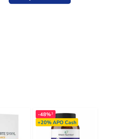
-48%
-24%
3
4
+20%
APO Cash