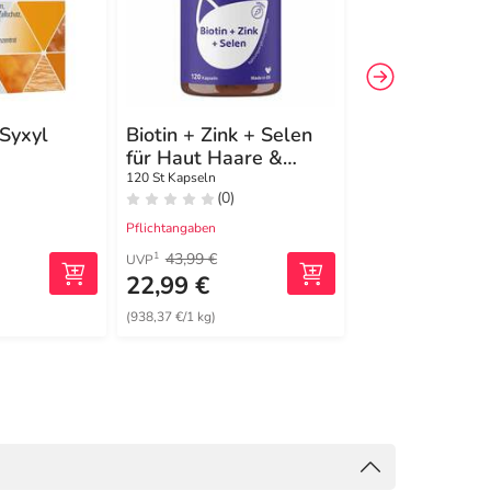
 Syxyl
Biotin + Zink + Selen
Equinovo Tab
für Haut Haare &
150 St Tabletten
Nägel Kapseln
120 St Kapseln
(0)
(7)
Pflichtangaben
Pflichtangaben
43,99 €
169,66 €
1
2
UVP
MRP
22,99 €
129,03 €
(938,37 €/1 kg)
(1592,96 €/1 kg)