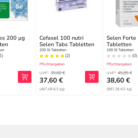
es 200 µg
Cefasel 100 nutri
Selen Forte
ten
Selen Tabs Tabletten
Tabletten
ten
200 St Tabletten
100 St Tabletten
1)
(2)
(0)
Pflichtangaben
Pflichtangaben
39,60 €
45,85 €
1
1
UVP
UVP
37,60 €
38,60 €
)
(467,08 €/1 kg)
(887,36 €/1 kg)