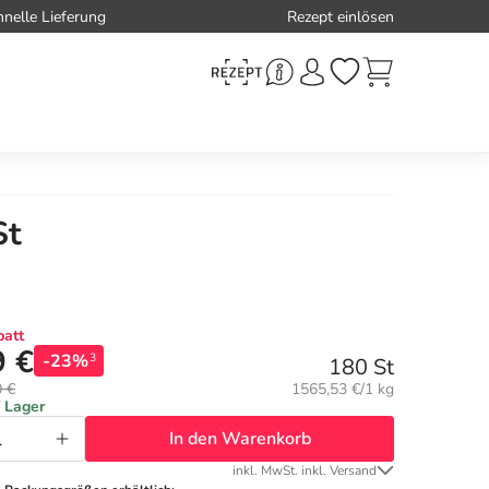
hnelle Lieferung
Rezept einlösen
St
att
9 €
-23%
3
180 St
Grundpreis:
0 €
1565,53 €/1 kg
f Lager
In den Warenkorb
inkl. MwSt. inkl. Versand