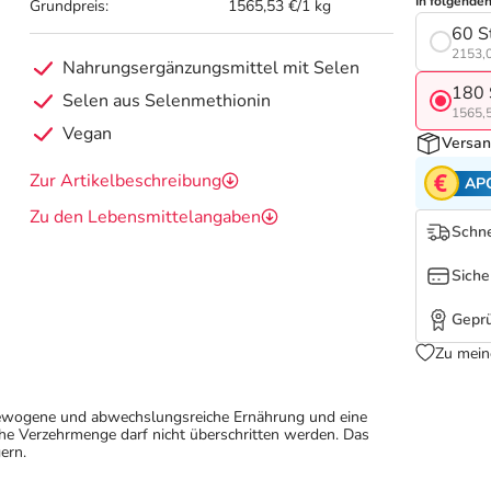
In folgende
Grundpreis:
1565,53 €/1 kg
60 S
2153,0
Nahrungsergänzungsmittel mit Selen
180 
Selen aus Selenmethionin
1565,5
Vegan
Versan
Zur Artikelbeschreibung
AP
Zu den Lebensmittelangaben
Schne
Siche
Geprü
Zu mein
sgewogene und abwechslungsreiche Ernährung und eine
e Verzehrmenge darf nicht überschritten werden. Das
ern.