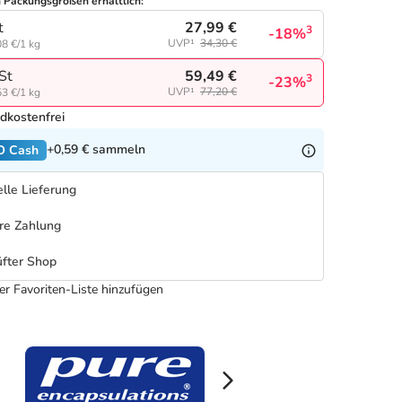
n Packungsgrößen erhältlich:
27,99 €
t
3
-18%
UVP¹
34,30 €
8 €/1 kg
59,49 €
St
3
-23%
UVP¹
77,20 €
3 €/1 kg
dkostenfrei
+0,59 €
sammeln
O Cash
lle Lieferung
re Zahlung
fter Shop
er Favoriten-Liste hinzufügen