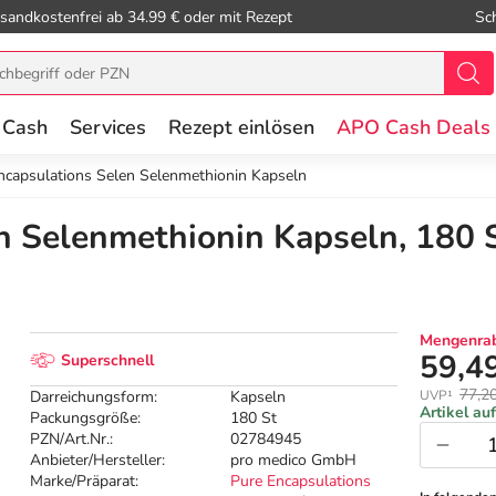
sandkostenfrei ab 34.99 € oder mit Rezept
Sc
 Cash
Services
Rezept einlösen
APO Cash Deals
ncapsulations Selen Selenmethionin Kapseln
n Selenmethionin Kapseln, 180 
Mengenrab
59,4
Superschnell
77,2
Darreichungsform:
Kapseln
UVP¹
Artikel au
Packungsgröße:
180 St
PZN/Art.Nr.:
02784945
Anbieter/Hersteller:
pro medico GmbH
Marke/Präparat:
Pure Encapsulations