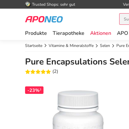
Trusted Shops: sehr gut
Ver
Produkte
Tierapotheke
Aktionen
APO
Startseite
Vitamine & Mineralstoffe
Selen
Pure E
Pure Encapsulations Sele
(2)
-23%
3