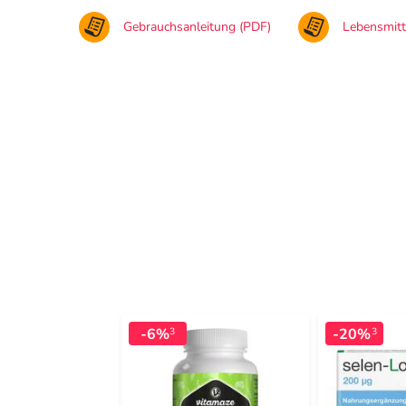
Gebrauchsanleitung (PDF)
Lebensmit
-6%
-20%
3
3