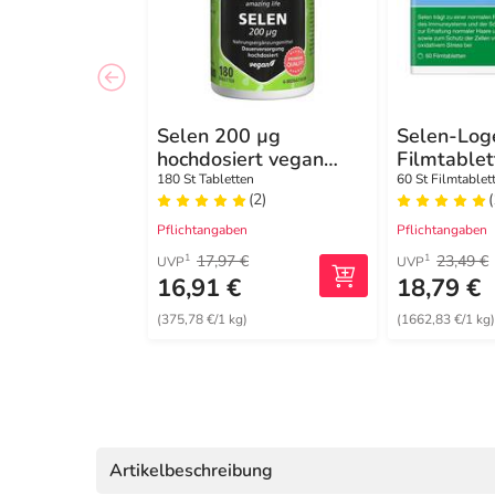
Selen 200 µg
Selen-Log
hochdosiert vegan
Filmtablet
Tabletten
180 St Tabletten
60 St Filmtablet
(2)
(
Pflichtangaben
Pflichtangaben
17,97 €
23,49 €
1
1
UVP
UVP
16,91 €
18,79 €
(375,78 €/1 kg)
(1662,83 €/1 kg
Artikelbeschreibung