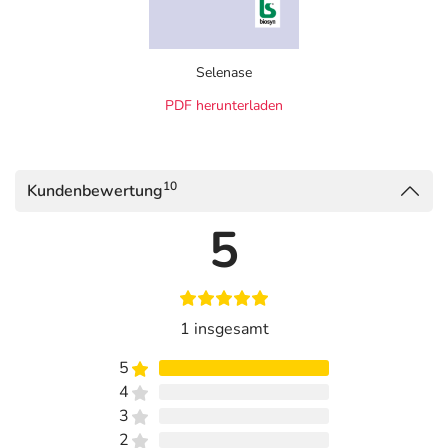
Adresse des Anbieters/Herstellers
biosyn Arzneimittel GmbH
Schorndorfer Str. 32
Selenase
70734 Fellbach
PDF herunterladen
Das
PDF des Beipackzettels
können Sie sich oben
herunterladen.
10
Kundenbewertung
5
1 insgesamt
5
4
3
2