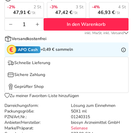
Refluthin, Lasea & Carmenthin Deals
Sport & Fitness
Täglich gut versorgt
-2%
2 St
-3%
3 St
-4%
4 St
47,91 €
47,42 €
46,93 €
/ St
/ St
/ St
Salus Deals
Tierapotheke
In den Warenkorb
inkl. MwSt. inkl. Versand
Vitamine & Mineralstoffe
Versandkostenfrei
+0,49 €
sammeln
APO Cash
Marken
Schnelle Lieferung
Sichere Zahlung
Geprüfter Shop
Zu meiner Favoriten-Liste hinzufügen
Darreichungsform:
Lösung zum Einnehmen
Packungsgröße:
50X1 ml
PZN/Art.Nr.:
01240315
Anbieter/Hersteller:
biosyn Arzneimittel GmbH
Marke/Präparat:
Selenase