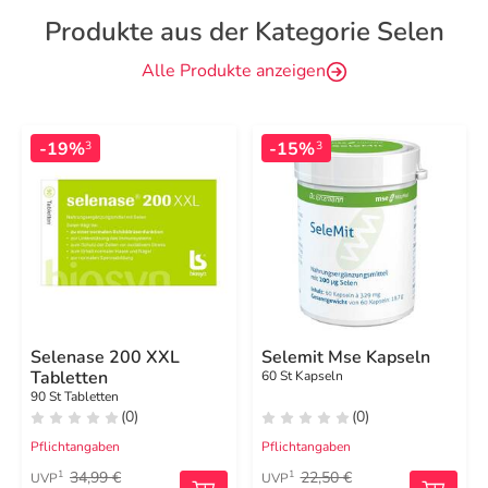
Produkte aus der Kategorie Selen
Alle Produkte anzeigen
-19%
-15%
3
3
Selenase 200 XXL
Selemit Mse Kapseln
Tabletten
60 St Kapseln
90 St Tabletten
(0)
(0)
Pflichtangaben
Pflichtangaben
34,99 €
22,50 €
1
1
UVP
UVP