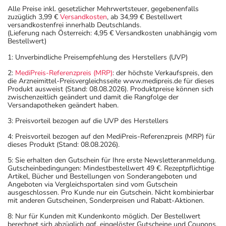
Alle Preise inkl. gesetzlicher Mehrwertsteuer, gegebenenfalls
zuzüglich 3,99 €
Versandkosten
, ab 34,99 € Bestellwert
versandkostenfrei innerhalb Deutschlands.
(Lieferung nach Österreich: 4,95 € Versandkosten unabhängig vom
Bestellwert)
1: Unverbindliche Preisempfehlung des Herstellers (UVP)
2:
MediPreis-Referenzpreis (MRP)
: der höchste Verkaufspreis, den
die Arzneimittel-Preisvergleichsseite www.medipreis.de für dieses
Produkt ausweist (Stand: 08.08.2026). Produktpreise können sich
zwischenzeitlich geändert und damit die Rangfolge der
Versandapotheken geändert haben.
3: Preisvorteil bezogen auf die UVP des Herstellers
4: Preisvorteil bezogen auf den MediPreis-Referenzpreis (MRP) für
dieses Produkt (Stand: 08.08.2026).
5: Sie erhalten den Gutschein für Ihre erste Newsletteranmeldung.
Gutscheinbedingungen: Mindestbestellwert 49 €. Rezeptpflichtige
Artikel, Bücher und Bestellungen von Sonderangeboten und
Angeboten via Vergleichsportalen sind vom Gutschein
ausgeschlossen. Pro Kunde nur ein Gutschein. Nicht kombinierbar
mit anderen Gutscheinen, Sonderpreisen und Rabatt-Aktionen.
8: Nur für Kunden mit Kundenkonto möglich. Der Bestellwert
berechnet sich abzüglich ggf. eingelöster Gutscheine und Coupons.