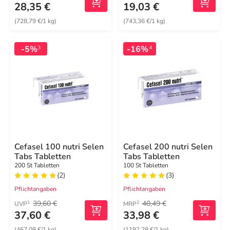
28,35 €
19,03 €
(728,79 €/1 kg)
(743,36 €/1 kg)
-5%
-16%
3
4
Cefasel 100 nutri Selen
Cefasel 200 nutri Selen
Tabs Tabletten
Tabs Tabletten
200 St Tabletten
100 St Tabletten
(2)
(3)
Pflichtangaben
Pflichtangaben
39,60 €
40,49 €
1
2
UVP
MRP
37,60 €
33,98 €
(467,08 €/1 kg)
(1192,28 €/1 kg)