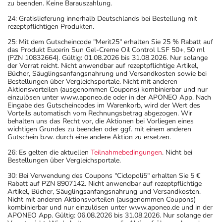
zu beenden. Keine Barauszahlung.
24: Gratislieferung innerhalb Deutschlands bei Bestellung mit
rezeptpflichtigen Produkten.
25: Mit dem Gutscheincode "Merit25" erhalten Sie 25 % Rabatt auf
das Produkt Eucerin Sun Gel-Creme Oil Control LSF 50+, 50 ml
(PZN 10832664). Gültig: 01.08.2026 bis 31.08.2026. Nur solange
der Vorrat reicht. Nicht anwendbar auf rezeptpflichtige Artikel,
Bücher, Säuglingsanfangsnahrung und Versandkosten sowie bei
Bestellungen über Vergleichsportale. Nicht mit anderen
Aktionsvorteilen (ausgenommen Coupons) kombinierbar und nur
einzulösen unter www.aponeo.de oder in der APONEO App. Nach
Eingabe des Gutscheincodes im Warenkorb, wird der Wert des
Vorteils automatisch vom Rechnungsbetrag abgezogen. Wir
behalten uns das Recht vor, die Aktionen bei Vorliegen eines
wichtigen Grundes zu beenden oder ggf. mit einem anderen
Gutschein bzw. durch eine andere Aktion zu ersetzen.
26: Es gelten die aktuellen
Teilnahmebedingungen
. Nicht bei
Bestellungen über Vergleichsportale.
30: Bei Verwendung des Coupons "Ciclopoli5" erhalten Sie 5 €
Rabatt auf PZN 8907142. Nicht anwendbar auf rezeptpflichtige
Artikel, Bücher, Säuglingsanfangsnahrung und Versandkosten.
Nicht mit anderen Aktionsvorteilen (ausgenommen Coupons)
kombinierbar und nur einzulösen unter www.aponeo.de und in der
APONEO App. Gültig: 06.08.2026 bis 31.08.2026. Nur solange der