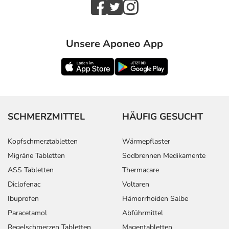
Unsere Aponeo App
SCHMERZMITTEL
HÄUFIG GESUCHT
Kopfschmerztabletten
Wärmepflaster
Migräne Tabletten
Sodbrennen Medikamente
ASS Tabletten
Thermacare
Diclofenac
Voltaren
Ibuprofen
Hämorrhoiden Salbe
Paracetamol
Abführmittel
Regelschmerzen Tabletten
Magentabletten