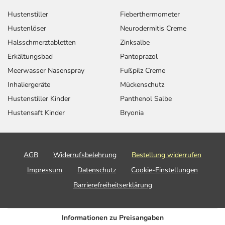
Hustenstiller
Fieberthermometer
Hustenlöser
Neurodermitis Creme
Halsschmerztabletten
Zinksalbe
Erkältungsbad
Pantoprazol
Meerwasser Nasenspray
Fußpilz Creme
Inhaliergeräte
Mückenschutz
Hustenstiller Kinder
Panthenol Salbe
Hustensaft Kinder
Bryonia
AGB
Widerrufsbelehrung
Bestellung widerrufen
Impressum
Datenschutz
Cookie-Einstellungen
Barrierefreiheitserklärung
Informationen zu Preisangaben