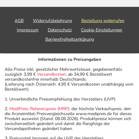
AGB
Widerrufsbelehrung
Bestellung widerrufen
Impressum
Datenschutz
Cookie-Einstellungen
Barrierefreiheitserklärung
Informationen zu Preisangaben
Alle Preise inkl. gesetzlicher Mehrwertsteuer, gegebenenfalls
zuzüglich 3,99 €
Versandkosten
, ab 34,99 € Bestellwert
versandkostenfrei innerhalb Deutschlands.
(Lieferung nach Österreich: 4,95 € Versandkosten unabhängig vom
Bestellwert)
1: Unverbindliche Preisempfehlung des Herstellers (UVP)
2:
MediPreis-Referenzpreis (MRP)
: der höchste Verkaufspreis, den
die Arzneimittel-Preisvergleichsseite www.medipreis.de für dieses
Produkt ausweist (Stand: 08.08.2026). Produktpreise können sich
zwischenzeitlich geändert und damit die Rangfolge der
Versandapotheken geändert haben.
3: Preisvorteil bezogen auf die UVP des Herstellers