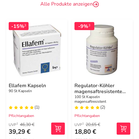
Alle Produkte anzeigen
-15%
-9%
3
3
Ellafem Kapseln
Regulator-Köhler
magensaftresistente
90 St Kapseln
Kapseln
100 St Kapseln
magensaftresistent
(1)
(2)
Pflichtangaben
Pflichtangaben
46,30 €
20,65 €
1
1
UVP
UVP
39,29 €
18,80 €