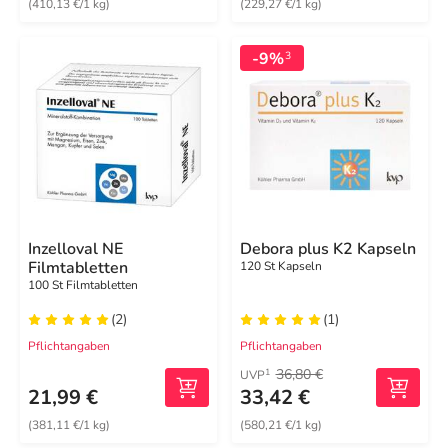
(410,13 €/1 kg)
(229,27 €/1 kg)
-9%
3
Inzelloval NE
Debora plus K2 Kapseln
Filmtabletten
120 St Kapseln
100 St Filmtabletten
(2)
(1)
Pflichtangaben
Pflichtangaben
36,80 €
1
UVP
21,99 €
33,42 €
(381,11 €/1 kg)
(580,21 €/1 kg)