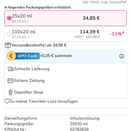
Refluthin, Lasea & Carmenthin Deals
Sport & Fitness
Täglich gut versorgt
inkl. MwSt. zzgl. Versand
In folgenden Packungsgrößen erhältlich:
25x20 ml
Salus Deals
Tierapotheke
34,85 €
69,70 €/1 l
114,39 €
100x20 ml
4
-11%
Vitamine & Mineralstoffe
MRP²
127,90 €
57,20 €/1 l
Versandkostenfrei ab 34,99 €
Marken
+0,35 €
sammeln
APO Cash
Schnelle Lieferung
Sichere Zahlung
Geprüfter Shop
Zu meiner Favoriten-Liste hinzufügen
Darreichungsform:
Infusionslösung
Packungsgröße:
25X20 ml
PZN/Art.Nr.:
02782828