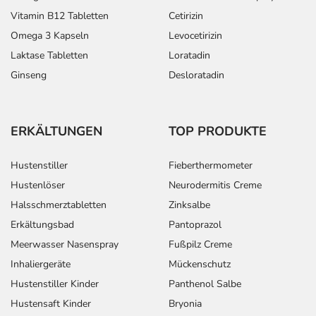
Vitamin B12 Tabletten
Cetirizin
Omega 3 Kapseln
Levocetirizin
Laktase Tabletten
Loratadin
Ginseng
Desloratadin
ERKÄLTUNGEN
TOP PRODUKTE
Hustenstiller
Fieberthermometer
Hustenlöser
Neurodermitis Creme
Halsschmerztabletten
Zinksalbe
Erkältungsbad
Pantoprazol
Meerwasser Nasenspray
Fußpilz Creme
Inhaliergeräte
Mückenschutz
Hustenstiller Kinder
Panthenol Salbe
Hustensaft Kinder
Bryonia