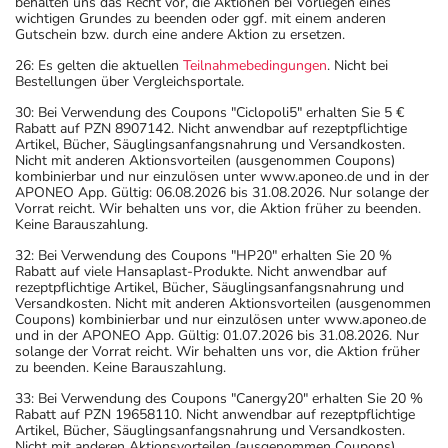
behalten uns das Recht vor, die Aktionen bei Vorliegen eines
wichtigen Grundes zu beenden oder ggf. mit einem anderen
Gutschein bzw. durch eine andere Aktion zu ersetzen.
26: Es gelten die aktuellen
Teilnahmebedingungen
. Nicht bei
Bestellungen über Vergleichsportale.
30: Bei Verwendung des Coupons "Ciclopoli5" erhalten Sie 5 €
Rabatt auf PZN 8907142. Nicht anwendbar auf rezeptpflichtige
Artikel, Bücher, Säuglingsanfangsnahrung und Versandkosten.
Nicht mit anderen Aktionsvorteilen (ausgenommen Coupons)
kombinierbar und nur einzulösen unter www.aponeo.de und in der
APONEO App. Gültig: 06.08.2026 bis 31.08.2026. Nur solange der
Vorrat reicht. Wir behalten uns vor, die Aktion früher zu beenden.
Keine Barauszahlung.
32: Bei Verwendung des Coupons "HP20" erhalten Sie 20 %
Rabatt auf viele Hansaplast-Produkte. Nicht anwendbar auf
rezeptpflichtige Artikel, Bücher, Säuglingsanfangsnahrung und
Versandkosten. Nicht mit anderen Aktionsvorteilen (ausgenommen
Coupons) kombinierbar und nur einzulösen unter www.aponeo.de
und in der APONEO App. Gültig: 01.07.2026 bis 31.08.2026. Nur
solange der Vorrat reicht. Wir behalten uns vor, die Aktion früher
zu beenden. Keine Barauszahlung.
33: Bei Verwendung des Coupons "Canergy20" erhalten Sie 20 %
Rabatt auf PZN 19658110. Nicht anwendbar auf rezeptpflichtige
Artikel, Bücher, Säuglingsanfangsnahrung und Versandkosten.
Nicht mit anderen Aktionsvorteilen (ausgenommen Coupons)