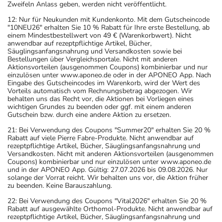
Zweifeln Anlass geben, werden nicht veröffentlicht.
12: Nur für Neukunden mit Kundenkonto. Mit dem Gutscheincode
"10NEU26" erhalten Sie 10 % Rabatt für Ihre erste Bestellung, ab
einem Mindestbestellwert von 49 € (Warenkorbwert). Nicht
anwendbar auf rezeptpflichtige Artikel, Bücher,
Säuglingsanfangsnahrung und Versandkosten sowie bei
Bestellungen über Vergleichsportale. Nicht mit anderen
Aktionsvorteilen (ausgenommen Coupons) kombinierbar und nur
einzulösen unter www.aponeo.de oder in der APONEO App. Nach
Eingabe des Gutscheincodes im Warenkorb, wird der Wert des
Vorteils automatisch vom Rechnungsbetrag abgezogen. Wir
behalten uns das Recht vor, die Aktionen bei Vorliegen eines
wichtigen Grundes zu beenden oder ggf. mit einem anderen
Gutschein bzw. durch eine andere Aktion zu ersetzen.
21: Bei Verwendung des Coupons "Summer20" erhalten Sie 20 %
Rabatt auf viele Pierre Fabre-Produkte. Nicht anwendbar auf
rezeptpflichtige Artikel, Bücher, Säuglingsanfangsnahrung und
Versandkosten. Nicht mit anderen Aktionsvorteilen (ausgenommen
Coupons) kombinierbar und nur einzulösen unter www.aponeo.de
und in der APONEO App. Gültig: 27.07.2026 bis 09.08.2026. Nur
solange der Vorrat reicht. Wir behalten uns vor, die Aktion früher
zu beenden. Keine Barauszahlung.
22: Bei Verwendung des Coupons "Vital2026" erhalten Sie 20 %
Rabatt auf ausgewählte Orthomol-Produkte. Nicht anwendbar auf
rezeptpflichtige Artikel, Bücher, Säuglingsanfangsnahrung und