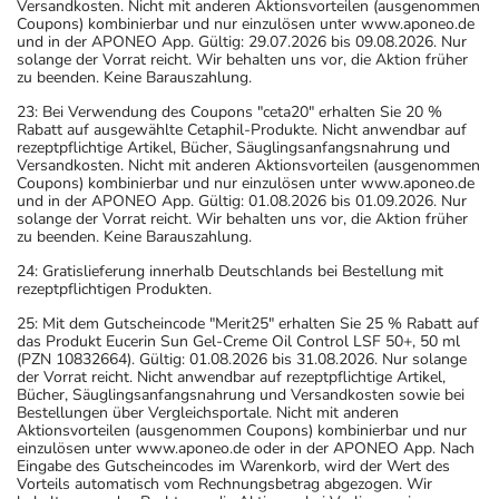
Versandkosten. Nicht mit anderen Aktionsvorteilen (ausgenommen
Coupons) kombinierbar und nur einzulösen unter www.aponeo.de
und in der APONEO App. Gültig: 29.07.2026 bis 09.08.2026. Nur
solange der Vorrat reicht. Wir behalten uns vor, die Aktion früher
zu beenden. Keine Barauszahlung.
23: Bei Verwendung des Coupons "ceta20" erhalten Sie 20 %
Rabatt auf ausgewählte Cetaphil-Produkte. Nicht anwendbar auf
rezeptpflichtige Artikel, Bücher, Säuglingsanfangsnahrung und
Versandkosten. Nicht mit anderen Aktionsvorteilen (ausgenommen
Coupons) kombinierbar und nur einzulösen unter www.aponeo.de
und in der APONEO App. Gültig: 01.08.2026 bis 01.09.2026. Nur
solange der Vorrat reicht. Wir behalten uns vor, die Aktion früher
zu beenden. Keine Barauszahlung.
24: Gratislieferung innerhalb Deutschlands bei Bestellung mit
rezeptpflichtigen Produkten.
25: Mit dem Gutscheincode "Merit25" erhalten Sie 25 % Rabatt auf
das Produkt Eucerin Sun Gel-Creme Oil Control LSF 50+, 50 ml
(PZN 10832664). Gültig: 01.08.2026 bis 31.08.2026. Nur solange
der Vorrat reicht. Nicht anwendbar auf rezeptpflichtige Artikel,
Bücher, Säuglingsanfangsnahrung und Versandkosten sowie bei
Bestellungen über Vergleichsportale. Nicht mit anderen
Aktionsvorteilen (ausgenommen Coupons) kombinierbar und nur
einzulösen unter www.aponeo.de oder in der APONEO App. Nach
Eingabe des Gutscheincodes im Warenkorb, wird der Wert des
Vorteils automatisch vom Rechnungsbetrag abgezogen. Wir