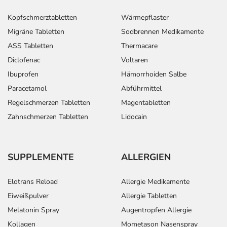
Kopfschmerztabletten
Wärmepflaster
Migräne Tabletten
Sodbrennen Medikamente
ASS Tabletten
Thermacare
Diclofenac
Voltaren
Ibuprofen
Hämorrhoiden Salbe
Paracetamol
Abführmittel
Regelschmerzen Tabletten
Magentabletten
Zahnschmerzen Tabletten
Lidocain
SUPPLEMENTE
ALLERGIEN
Elotrans Reload
Allergie Medikamente
Eiweißpulver
Allergie Tabletten
Melatonin Spray
Augentropfen Allergie
Kollagen
Mometason Nasenspray