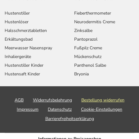
Hustenstiller
Fieberthermometer
Hustenlöser
Neurodermitis Creme
Halsschmerztabletten
Zinksalbe
Erkältungsbad
Pantoprazol
Meerwasser Nasenspray
Fußpilz Creme
Inhaliergeräte
Mückenschutz
Hustenstiller Kinder
Panthenol Salbe
Hustensaft Kinder
Bryonia
AGB
Widerrufsbelehrung
Bestellung widerrufen
Impressum
Datenschutz
Cookie-Einstellungen
Barrierefreiheitserklärung
Informationen zu Preisangaben