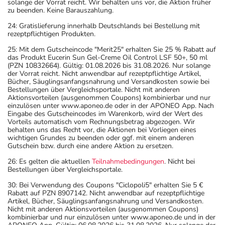
solange der Vorrat reicht. Wir behalten uns vor, die Aktion früher
zu beenden. Keine Barauszahlung.
24: Gratislieferung innerhalb Deutschlands bei Bestellung mit
rezeptpflichtigen Produkten.
25: Mit dem Gutscheincode "Merit25" erhalten Sie 25 % Rabatt auf
das Produkt Eucerin Sun Gel-Creme Oil Control LSF 50+, 50 ml
(PZN 10832664). Gültig: 01.08.2026 bis 31.08.2026. Nur solange
der Vorrat reicht. Nicht anwendbar auf rezeptpflichtige Artikel,
Bücher, Säuglingsanfangsnahrung und Versandkosten sowie bei
Bestellungen über Vergleichsportale. Nicht mit anderen
Aktionsvorteilen (ausgenommen Coupons) kombinierbar und nur
einzulösen unter www.aponeo.de oder in der APONEO App. Nach
Eingabe des Gutscheincodes im Warenkorb, wird der Wert des
Vorteils automatisch vom Rechnungsbetrag abgezogen. Wir
behalten uns das Recht vor, die Aktionen bei Vorliegen eines
wichtigen Grundes zu beenden oder ggf. mit einem anderen
Gutschein bzw. durch eine andere Aktion zu ersetzen.
26: Es gelten die aktuellen
Teilnahmebedingungen
. Nicht bei
Bestellungen über Vergleichsportale.
30: Bei Verwendung des Coupons "Ciclopoli5" erhalten Sie 5 €
Rabatt auf PZN 8907142. Nicht anwendbar auf rezeptpflichtige
Artikel, Bücher, Säuglingsanfangsnahrung und Versandkosten.
Nicht mit anderen Aktionsvorteilen (ausgenommen Coupons)
kombinierbar und nur einzulösen unter www.aponeo.de und in der