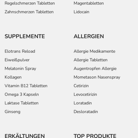
Regelschmerzen Tabletten
Magentabletten
Zahnschmerzen Tabletten
Lidocain
SUPPLEMENTE
ALLERGIEN
Elotrans Reload
Allergie Medikamente
Eiweißpulver
Allergie Tabletten
Melatonin Spray
Augentropfen Allergie
Kollagen
Mometason Nasenspray
Vitamin B12 Tabletten
Cetirizin
Omega 3 Kapseln
Levocetirizin
Laktase Tabletten
Loratadin
Ginseng
Desloratadin
ERKÄLTUNGEN
TOP PRODUKTE