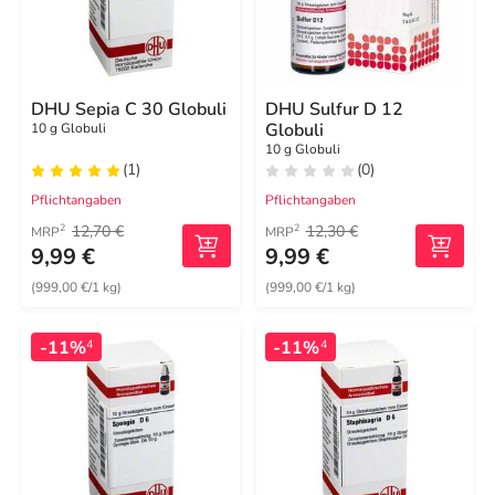
DHU Sepia C 30 Globuli
DHU Sulfur D 12
Globuli
10 g Globuli
10 g Globuli
(1)
(0)
Pflichtangaben
Pflichtangaben
12,70 €
12,30 €
2
2
MRP
MRP
9,99 €
9,99 €
(999,00 €/1 kg)
(999,00 €/1 kg)
-11%
-11%
4
4