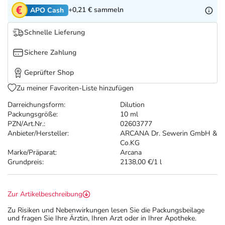
Refluthin, Lasea & Carmenthin Deals
Sport & Fitness
Täglich gut versorgt
+0,21 €
sammeln
APO Cash
Salus Deals
Tierapotheke
Schnelle Lieferung
Sichere Zahlung
Vitamine & Mineralstoffe
Geprüfter Shop
Marken
Zu meiner Favoriten-Liste hinzufügen
Darreichungsform:
Dilution
Packungsgröße:
10 ml
PZN/Art.Nr.:
02603777
Anbieter/Hersteller:
ARCANA Dr. Sewerin GmbH &
Co.KG
Marke/Präparat:
Arcana
Grundpreis:
2138,00 €/1 l
Zur Artikelbeschreibung
Zu Risiken und Nebenwirkungen lesen Sie die Packungsbeilage
und fragen Sie Ihre Ärztin, Ihren Arzt oder in Ihrer Apotheke.