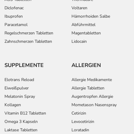
Diclofenac
Voltaren
Ibuprofen
Hämorrhoiden Salbe
Paracetamol
Abführmittel
Regelschmerzen Tabletten
Magentabletten
Zahnschmerzen Tabletten
Lidocain
SUPPLEMENTE
ALLERGIEN
Elotrans Reload
Allergie Medikamente
Eiweißpulver
Allergie Tabletten
Melatonin Spray
Augentropfen Allergie
Kollagen
Mometason Nasenspray
Vitamin B12 Tabletten
Cetirizin
Omega 3 Kapseln
Levocetirizin
Laktase Tabletten
Loratadin