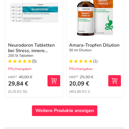
Neurodoron Tabletten
Amara-Tropfen Dilution
bei Stress, innere
50 ml Dilution
Unruhe
200 St Tabletten
(5)
(1)
Pflichtangaben
Pflichtangaben
40,00 €
25,30 €
2
2
MRP
MRP
29,84 €
20,09 €
(0,15 €/1 St)
(401,80 €/1 l)
Weitere Produkte anzeigen