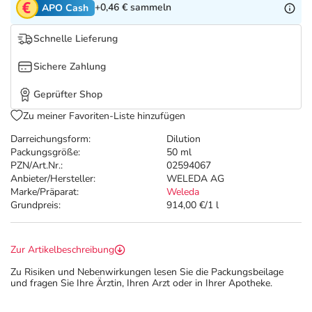
Refluthin, Lasea & Carmenthin Deals
Sport & Fitness
Täglich gut versorgt
+0,46 €
sammeln
APO Cash
Schnelle Lieferung
Salus Deals
Tierapotheke
Sichere Zahlung
Vitamine & Mineralstoffe
Geprüfter Shop
Zu meiner Favoriten-Liste hinzufügen
Marken
Darreichungsform:
Dilution
Packungsgröße:
50 ml
PZN/Art.Nr.:
02594067
Anbieter/Hersteller:
WELEDA AG
Marke/Präparat:
Weleda
Grundpreis:
914,00 €/1 l
Zur Artikelbeschreibung
Zu Risiken und Nebenwirkungen lesen Sie die Packungsbeilage
und fragen Sie Ihre Ärztin, Ihren Arzt oder in Ihrer Apotheke.