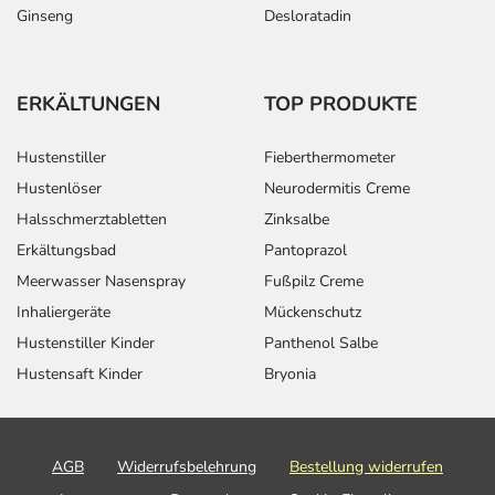
Ginseng
Desloratadin
ERKÄLTUNGEN
TOP PRODUKTE
Hustenstiller
Fieberthermometer
Hustenlöser
Neurodermitis Creme
Halsschmerztabletten
Zinksalbe
Erkältungsbad
Pantoprazol
Meerwasser Nasenspray
Fußpilz Creme
Inhaliergeräte
Mückenschutz
Hustenstiller Kinder
Panthenol Salbe
Hustensaft Kinder
Bryonia
AGB
Widerrufsbelehrung
Bestellung widerrufen