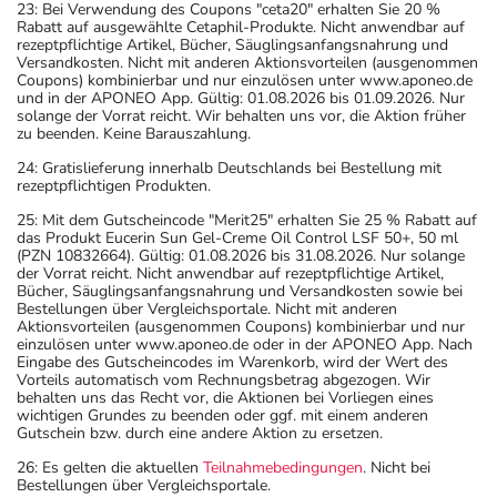
23: Bei Verwendung des Coupons "ceta20" erhalten Sie 20 %
Rabatt auf ausgewählte Cetaphil-Produkte. Nicht anwendbar auf
rezeptpflichtige Artikel, Bücher, Säuglingsanfangsnahrung und
Versandkosten. Nicht mit anderen Aktionsvorteilen (ausgenommen
Coupons) kombinierbar und nur einzulösen unter www.aponeo.de
und in der APONEO App. Gültig: 01.08.2026 bis 01.09.2026. Nur
solange der Vorrat reicht. Wir behalten uns vor, die Aktion früher
zu beenden. Keine Barauszahlung.
24: Gratislieferung innerhalb Deutschlands bei Bestellung mit
rezeptpflichtigen Produkten.
25: Mit dem Gutscheincode "Merit25" erhalten Sie 25 % Rabatt auf
das Produkt Eucerin Sun Gel-Creme Oil Control LSF 50+, 50 ml
(PZN 10832664). Gültig: 01.08.2026 bis 31.08.2026. Nur solange
der Vorrat reicht. Nicht anwendbar auf rezeptpflichtige Artikel,
Bücher, Säuglingsanfangsnahrung und Versandkosten sowie bei
Bestellungen über Vergleichsportale. Nicht mit anderen
Aktionsvorteilen (ausgenommen Coupons) kombinierbar und nur
einzulösen unter www.aponeo.de oder in der APONEO App. Nach
Eingabe des Gutscheincodes im Warenkorb, wird der Wert des
Vorteils automatisch vom Rechnungsbetrag abgezogen. Wir
behalten uns das Recht vor, die Aktionen bei Vorliegen eines
wichtigen Grundes zu beenden oder ggf. mit einem anderen
Gutschein bzw. durch eine andere Aktion zu ersetzen.
26: Es gelten die aktuellen
Teilnahmebedingungen
. Nicht bei
Bestellungen über Vergleichsportale.