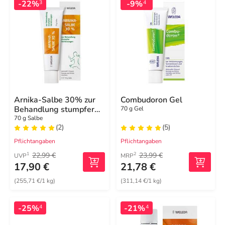
-22%
-9%
3
4
Arnika-Salbe 30% zur
Combudoron Gel
Behandlung stumpfer
70 g Gel
Verletzungen
70 g Salbe
(2)
(5)
Pflichtangaben
Pflichtangaben
22,99 €
23,99 €
1
2
UVP
MRP
17,90 €
21,78 €
(255,71 €/1 kg)
(311,14 €/1 kg)
-25%
-21%
4
4