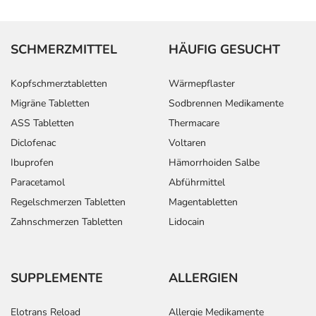
SCHMERZMITTEL
HÄUFIG GESUCHT
Kopfschmerztabletten
Wärmepflaster
Migräne Tabletten
Sodbrennen Medikamente
ASS Tabletten
Thermacare
Diclofenac
Voltaren
Ibuprofen
Hämorrhoiden Salbe
Paracetamol
Abführmittel
Regelschmerzen Tabletten
Magentabletten
Zahnschmerzen Tabletten
Lidocain
SUPPLEMENTE
ALLERGIEN
Elotrans Reload
Allergie Medikamente