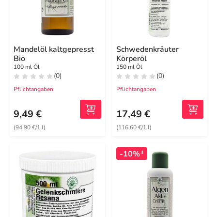
Mandelöl kaltgepresst
Schwedenkräuter
Bio
Körperöl
100 ml Öl
150 ml Öl
(0)
(0)
Pflichtangaben
Pflichtangaben
9,49 €
17,49 €
(94,90 €/1 l)
(116,60 €/1 l)
-10%
4