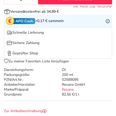
Refluthin, Lasea & Carmenthin Deals
Sport & Fitness
Täglich gut versorgt
inkl. MwSt. zzgl. Versand
Versandkostenfrei ab 34,99 €
Salus Deals
Tierapotheke
+0,17 €
sammeln
APO Cash
Vitamine & Mineralstoffe
Schnelle Lieferung
Sichere Zahlung
Marken
Geprüfter Shop
Zu meiner Favoriten-Liste hinzufügen
Darreichungsform:
Öl
Packungsgröße:
200 ml
PZN/Art.Nr.:
02589095
Anbieter/Hersteller:
Resana GmbH
Marke/Präparat:
Resana
Grundpreis:
82,50 €/1 l
Zur Artikelbeschreibung