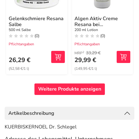
Gelenkschmiere Resana
Algen Aktiv Creme
Salbe
Resana bei
Besenreisern
500 ml Salbe
200 ml Lotion
(0)
(0)
Pflichtangaben
Pflichtangaben
33,29 €
2
MRP
26,29 €
29,99 €
(52,58 €/1 l)
(149,95 €/1 l)
Weitere Produkte anzeigen
Artikelbeschreibung
KUERBISKERNOEL Dr. Schlegel