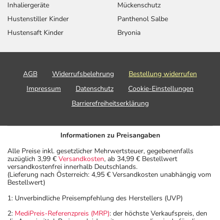
Inhaliergeräte
Mückenschutz
Hustenstiller Kinder
Panthenol Salbe
Hustensaft Kinder
Bryonia
AGB
Widerrufsbelehrung
Bestellung widerrufen
Impressum
Datenschutz
Cookie-Einstellungen
Barrierefreiheitserklärung
Informationen zu Preisangaben
Alle Preise inkl. gesetzlicher Mehrwertsteuer, gegebenenfalls
zuzüglich 3,99 €
Versandkosten
, ab 34,99 € Bestellwert
versandkostenfrei innerhalb Deutschlands.
(Lieferung nach Österreich: 4,95 € Versandkosten unabhängig vom
Bestellwert)
1: Unverbindliche Preisempfehlung des Herstellers (UVP)
2:
MediPreis-Referenzpreis (MRP)
: der höchste Verkaufspreis, den