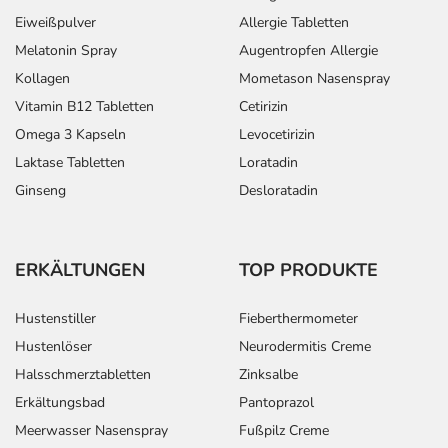
Eiweißpulver
Allergie Tabletten
Melatonin Spray
Augentropfen Allergie
Kollagen
Mometason Nasenspray
Vitamin B12 Tabletten
Cetirizin
Omega 3 Kapseln
Levocetirizin
Laktase Tabletten
Loratadin
Ginseng
Desloratadin
ERKÄLTUNGEN
TOP PRODUKTE
Hustenstiller
Fieberthermometer
Hustenlöser
Neurodermitis Creme
Halsschmerztabletten
Zinksalbe
Erkältungsbad
Pantoprazol
Meerwasser Nasenspray
Fußpilz Creme