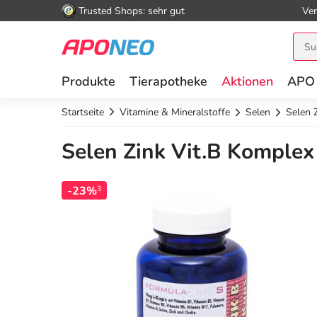
Trusted Shops: sehr gut
Ver
Produkte
Tierapotheke
Aktionen
APO
Startseite
Vitamine & Mineralstoffe
Selen
Selen 
Selen Zink Vit.B Komplex
-23%
3