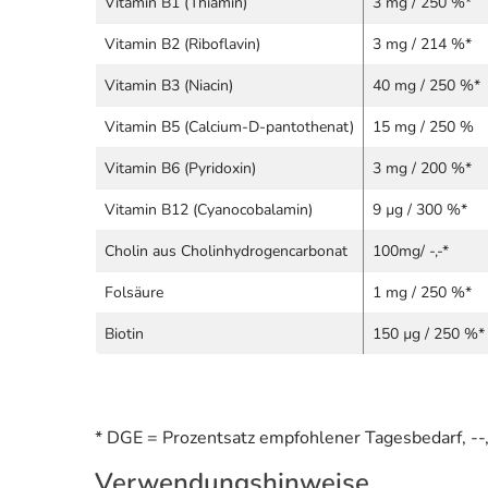
Vitamin B1 (Thiamin)
3 mg / 250 %*
Vitamin B2 (Riboflavin)
3 mg / 214 %*
Vitamin B3 (Niacin)
40 mg / 250 %*
Vitamin B5 (Calcium-D-pantothenat)
15 mg / 250 %
Vitamin B6 (Pyridoxin)
3 mg / 200 %*
Vitamin B12 (Cyanocobalamin)
9 µg / 300 %*
Cholin aus Cholinhydrogencarbonat
100mg/ -,-*
Folsäure
1 mg / 250 %*
Biotin
150 µg / 250 %*
* DGE = Prozentsatz empfohlener Tagesbedarf, --,-
Verwendungshinweise