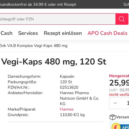
sandkostenfrei ab 34.99 € oder mit Rezept
Sc
 Cash
Services
Rezept einlösen
APO Cash Deals
Zink Vit.B Komplex Vegi-Kaps 480 mg
 Vegi-Kaps 480 mg, 120 St
Mengenrab
Darreichungsform:
Kapseln
25,9
Packungsgröße:
120 St
PZN/Art.Nr.:
02513620
33,7
UVP¹
Anbieter/Hersteller:
Hannes Pharma
nicht verf
Nutricon GmbH & Co.
KG
Marke/Präparat:
Hannes
Grundpreis:
110,60 €/1 kg
Versan
AP