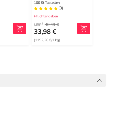
eln
100 St Tabletten
100 St Tabletten
(3)
(0)
Pflichtangaben
Pflichtangaben
40,49 €
45,85 €
2
1
MRP
UVP
33,98 €
38,60 €
(1192,28 €/1 kg)
(887,36 €/1 kg)