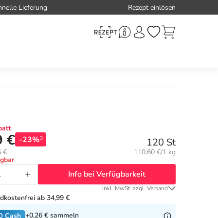
hnelle Lieferung
Rezept einlösen
att
9 €
-23%
3
120 St
Grundpreis:
5 €
110,60 €/1 kg
ügbar
Info bei Verfügbarkeit
inkl. MwSt. zzgl. Versand
dkostenfrei ab 34,99 €
+0,26 €
sammeln
O Cash