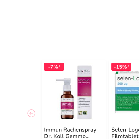
-7%
-15%
3
3
Immun Rachenspray
Selen-Log
Dr. Koll Gemmo
Filmtablet