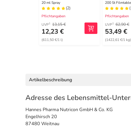
Komplex Vit.B6 B12
20 ml Spray
200 St Filmtable
(2)
(
Pflichtangaben
Pflichtangaben
13,15 €
62,90 €
1
1
UVP
UVP
12,23 €
53,49 €
(611,50 €/1 l)
(1422,61 €/1 kg
Artikelbeschreibung
Adresse des Lebensmittel-Unte
Hannes Pharma Nutricon GmbH & Co. KG
Engelhirsch 20
87480 Weitnau