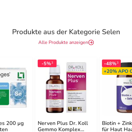
Produkte aus der Kategorie Selen
Alle Produkte anzeigen
-5%
-48%
3
3
+20%
APO C
es 200 µg
Nerven Plus Dr. Koll
Biotin + Zin
ten
Gemmo Komplex
für Haut Ha