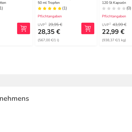
Vitamin B12 B6
Nägel Kaps
tten
50 ml Tropfen
120 St Kapseln
1)
(1)
(0)
Pflichtangaben
Pflichtangaben
29,95 €
43,99 €
1
1
UVP
UVP
28,35 €
22,99 €
)
(567,00 €/1 l)
(938,37 €/1 kg)
rnehmens