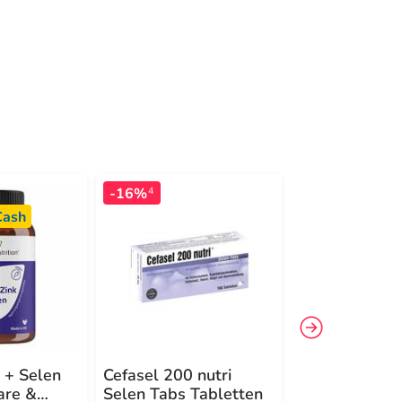
-16%
-16%
4
3
ash
k + Selen
Cefasel 200 nutri
Selen Forte S
are &
Selen Tabs Tabletten
Tabletten