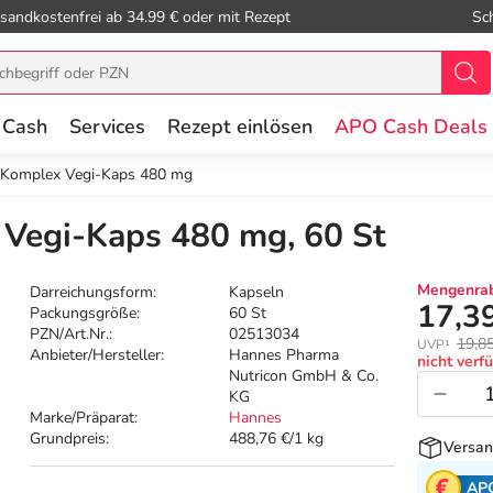
sandkostenfrei ab 34.99 € oder mit Rezept
Sc
 Cash
Services
Rezept einlösen
APO Cash Deals
B Komplex Vegi-Kaps 480 mg
 Vegi-Kaps 480 mg, 60 St
Mengenrab
Darreichungsform:
Kapseln
17,3
Packungsgröße:
60 St
PZN/Art.Nr.:
02513034
19,8
UVP¹
Anbieter/Hersteller:
Hannes Pharma
nicht verf
Nutricon GmbH & Co.
KG
Marke/Präparat:
Hannes
Grundpreis:
488,76 €/1 kg
Versan
AP