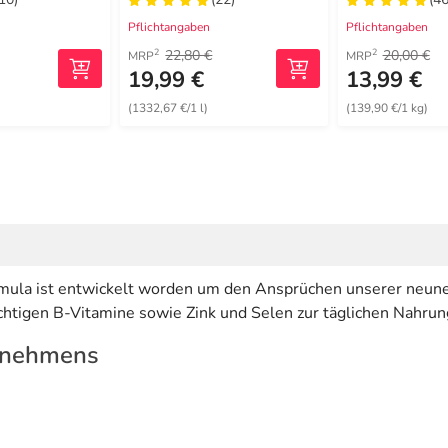
z
Hautverletz
Pflichtangaben
Pflichtangaben
22,80 €
20,00 €
2
2
MRP
MRP
19,99 €
13,99 €
(1332,67 €/1 l)
(139,90 €/1 kg)
la ist entwickelt worden um den Ansprüchen unserer neunen
chtigen B-Vitamine sowie Zink und Selen zur täglichen Nahru
rnehmens