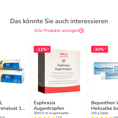
Das könnte Sie auch interessieren
Alle Produkte anzeigen
-12%
-30%
4
4
EL
Euphrasia
Bepanthen 
nmaleat 1
Augentropfen
Heilsalbe be
Linderung
oberflächlic
30X0.5 ml Augentropfen
100 g Salbe
(10)
(22)
(46