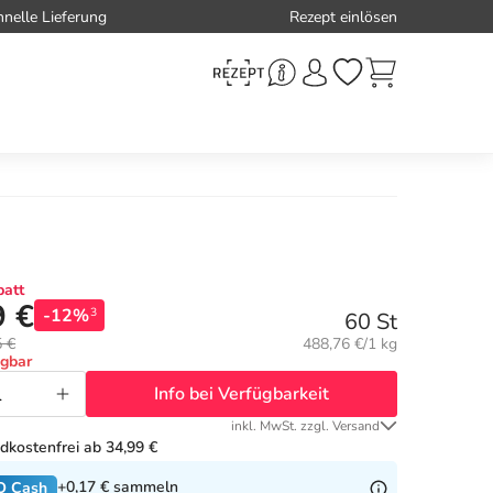
hnelle Lieferung
Rezept einlösen
att
9 €
-12%
3
60 St
Grundpreis:
5 €
488,76 €/1 kg
ügbar
Info bei Verfügbarkeit
inkl. MwSt. zzgl. Versand
dkostenfrei ab 34,99 €
+0,17 €
sammeln
O Cash