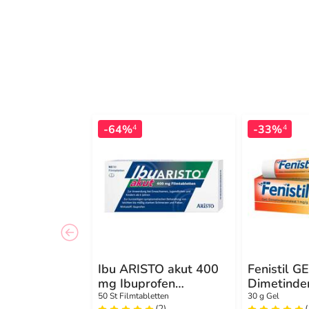
-64%
-33%
4
4
Ibu ARISTO akut 400
Fenistil G
mg Ibuprofen
Dimetinde
Filmtabletten
mg/g, zur 
50 St Filmtabletten
30 g Gel
(2)