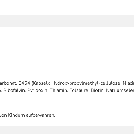
arbonat, E464 (Kapsel): Hydroxypropylmethyl-cellulose, Niacin
ibofalvin, Pyridoxin, Thiamin, Folsäure, Biotin, Natriumselen
 von Kindern aufbewahren.