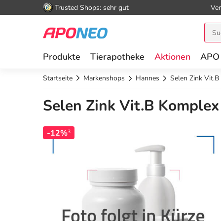
Trusted Shops: sehr gut
Ver
Produkte
Tierapotheke
Aktionen
APO
Startseite
Markenshops
Hannes
Selen Zink Vit.
Selen Zink Vit.B Komplex
-12%
3