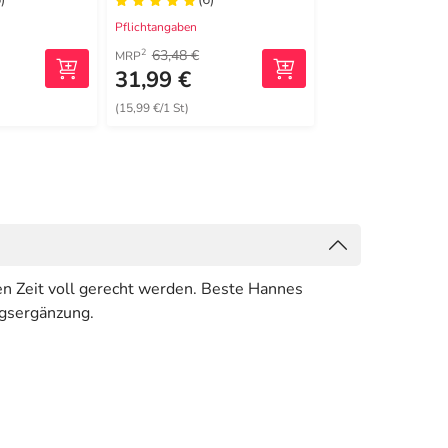
ungen
Pflichtangaben
Pflichtangaben
63,48 €
12,69 €
2
1
MRP
UVP
31,99 €
6,23 €
(15,99 €/1 St)
(207,67 €/1 kg)
 Zeit voll gerecht werden. Beste Hannes
ngsergänzung.