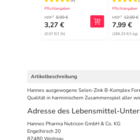
von Juckrei
Pflichtangaben
Pflichtangaben
8,99 €
12,00 €
2
2
MRP
MRP
3,27 €
7,99 €
(0,07 €/1 St)
(266,33 €/1 kg)
Artikelbeschreibung
Hannes ausgewogene Selen-Zink B-Komplex Formu
Qualität in harminischem Zusammenspiel aller wi
Adresse des Lebensmittel-Unte
Hannes Pharma Nutricon GmbH & Co. KG
Engelhirsch 20
87480 Weitnau