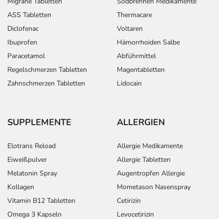
Migräne Tabletten
Sodbrennen Medikamente
ASS Tabletten
Thermacare
Diclofenac
Voltaren
Ibuprofen
Hämorrhoiden Salbe
Paracetamol
Abführmittel
Regelschmerzen Tabletten
Magentabletten
Zahnschmerzen Tabletten
Lidocain
SUPPLEMENTE
ALLERGIEN
Elotrans Reload
Allergie Medikamente
Eiweißpulver
Allergie Tabletten
Melatonin Spray
Augentropfen Allergie
Kollagen
Mometason Nasenspray
Vitamin B12 Tabletten
Cetirizin
Omega 3 Kapseln
Levocetirizin