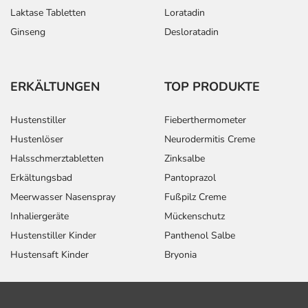
Laktase Tabletten
Loratadin
Ginseng
Desloratadin
ERKÄLTUNGEN
TOP PRODUKTE
Hustenstiller
Fieberthermometer
Hustenlöser
Neurodermitis Creme
Halsschmerztabletten
Zinksalbe
Erkältungsbad
Pantoprazol
Meerwasser Nasenspray
Fußpilz Creme
Inhaliergeräte
Mückenschutz
Hustenstiller Kinder
Panthenol Salbe
Hustensaft Kinder
Bryonia