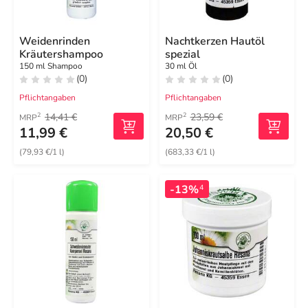
Weidenrinden
Nachtkerzen Hautöl
Kräutershampoo
spezial
150 ml Shampoo
30 ml Öl
(0)
(0)
Pflichtangaben
Pflichtangaben
14,41 €
23,59 €
2
2
MRP
MRP
11,99 €
20,50 €
(79,93 €/1 l)
(683,33 €/1 l)
-13%
4