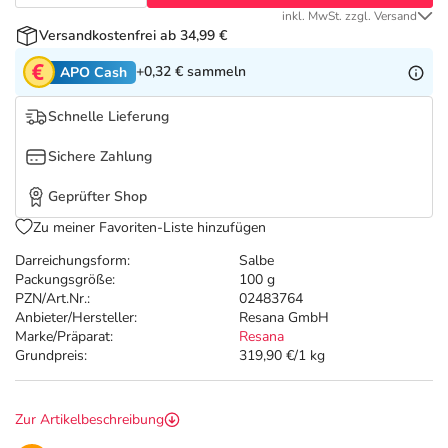
Refluthin, Lasea & Carmenthin Deals
Sport & Fitness
Täglich gut versorgt
inkl. MwSt. zzgl. Versand
Versandkostenfrei ab 34,99 €
Salus Deals
Tierapotheke
+0,32 €
sammeln
APO Cash
Vitamine & Mineralstoffe
Schnelle Lieferung
Sichere Zahlung
Marken
Geprüfter Shop
Zu meiner Favoriten-Liste hinzufügen
Darreichungsform:
Salbe
Packungsgröße:
100 g
PZN/Art.Nr.:
02483764
Anbieter/Hersteller:
Resana GmbH
Marke/Präparat:
Resana
Grundpreis:
319,90 €/1 kg
Zur Artikelbeschreibung