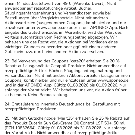
einem Mindestbestellwert von 49 € (Warenkorbwert). Nicht
anwendbar auf rezeptpflichtige Artikel, Bücher,
Säuglingsanfangsnahrung und Versandkosten sowie bei
Bestellungen über Vergleichsportale. Nicht mit anderen
Aktionsvorteilen (ausgenommen Coupons) kombinierbar und nur
einzulösen unter www.aponeo.de oder in der APONEO App. Nach
Eingabe des Gutscheincodes im Warenkorb, wird der Wert des
Vorteils automatisch vom Rechnungsbetrag abgezogen. Wir
behalten uns das Recht vor, die Aktionen bei Vorliegen eines
wichtigen Grundes zu beenden oder ggf. mit einem anderen
Gutschein bzw. durch eine andere Aktion zu ersetzen.
23: Bei Verwendung des Coupons "ceta20" erhalten Sie 20 %
Rabatt auf ausgewählte Cetaphil-Produkte. Nicht anwendbar auf
rezeptpflichtige Artikel, Bücher, Säuglingsanfangsnahrung und
Versandkosten. Nicht mit anderen Aktionsvorteilen (ausgenommen
Coupons) kombinierbar und nur einzulösen unter www.aponeo.de
und in der APONEO App. Gültig: 01.08.2026 bis 01.09.2026. Nur
solange der Vorrat reicht. Wir behalten uns vor, die Aktion früher
zu beenden. Keine Barauszahlung.
24: Gratislieferung innerhalb Deutschlands bei Bestellung mit
rezeptpflichtigen Produkten.
25: Mit dem Gutscheincode "Merit25" erhalten Sie 25 % Rabatt auf
das Produkt Eucerin Sun Gel-Creme Oil Control LSF 50+, 50 ml
(PZN 10832664). Gültig: 01.08.2026 bis 31.08.2026. Nur solange
der Vorrat reicht. Nicht anwendbar auf rezeptpflichtige Artikel,