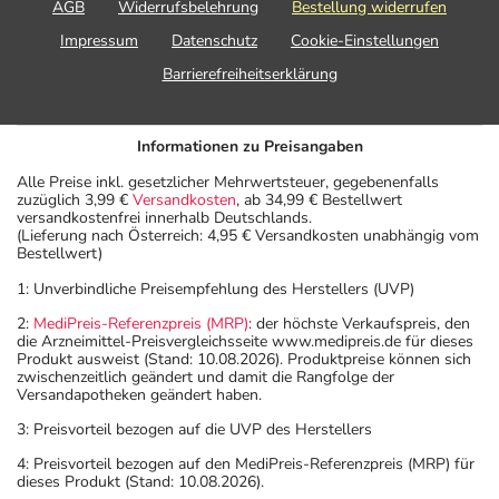
AGB
Widerrufsbelehrung
Bestellung widerrufen
Impressum
Datenschutz
Cookie-Einstellungen
Barrierefreiheitserklärung
Informationen zu Preisangaben
Alle Preise inkl. gesetzlicher Mehrwertsteuer, gegebenenfalls
zuzüglich 3,99 €
Versandkosten
, ab 34,99 € Bestellwert
versandkostenfrei innerhalb Deutschlands.
(Lieferung nach Österreich: 4,95 € Versandkosten unabhängig vom
Bestellwert)
1: Unverbindliche Preisempfehlung des Herstellers (UVP)
2:
MediPreis-Referenzpreis (MRP)
: der höchste Verkaufspreis, den
die Arzneimittel-Preisvergleichsseite www.medipreis.de für dieses
Produkt ausweist (Stand: 10.08.2026). Produktpreise können sich
zwischenzeitlich geändert und damit die Rangfolge der
Versandapotheken geändert haben.
3: Preisvorteil bezogen auf die UVP des Herstellers
4: Preisvorteil bezogen auf den MediPreis-Referenzpreis (MRP) für
dieses Produkt (Stand: 10.08.2026).