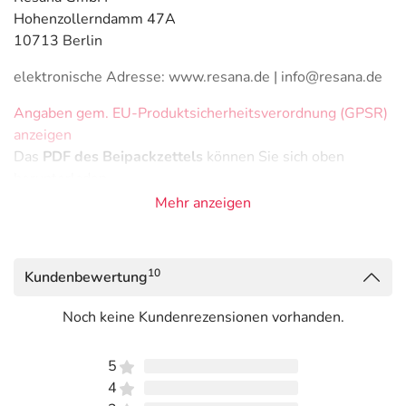
Hohenzollerndamm 47A
10713 Berlin
elektronische Adresse: www.resana.de | info@resana.de
Angaben gem. EU-Produktsicherheitsverordnung (GPSR)
anzeigen
Das
PDF des Beipackzettels
können Sie sich oben
herunterladen.
Mehr anzeigen
10
Kundenbewertung
Noch keine Kundenrezensionen vorhanden.
5
4