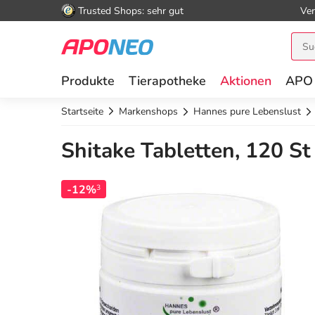
Trusted Shops: sehr gut
Ver
Produkte
Tierapotheke
Aktionen
APO
Startseite
Markenshops
Hannes pure Lebenslust
Shitake Tabletten, 120 St
-12%
3