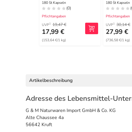
180 St Kapseln
180 St Kapseln
(0)
(
Pflichtangaben
Pflichtangaben
19,47 €
30,14 €
1
1
UVP
UVP
17,99 €
27,99 €
(153,64 €/1 kg)
(736,58 €/1 kg)
Artikelbeschreibung
Adresse des Lebensmittel-Unte
G & M Naturwaren Import GmbH & Co. KG
Alte Chaussee 4a
56642 Kruft