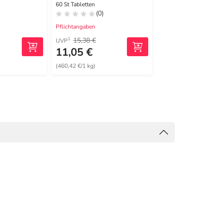
60 St Tabletten
120 St Kapseln
(0)
(0)
Pflichtangaben
Pflichtangaben
15,38 €
25,01 €
1
1
UVP
UVP
11,05 €
19,89 €
(460,42 €/1 kg)
(331,50 €/1 kg)