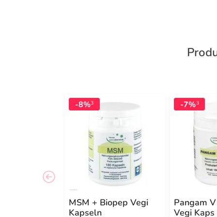
Produ
-8%
-7%
3
3
MSM + Biopep Vegi
Pangam V
Kapseln
Vegi Kaps