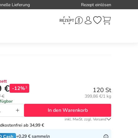
hnelle Lieferung
Rezept einlösen
att
9 €
-12%
3
120 St
Grundpreis:
7 €
399,86 €/1 kg
rfügbar
In den Warenkorb
inkl. MwSt. zzgl. Versand
dkostenfrei ab 34,99 €
+0,29 €
sammeln
O Cash