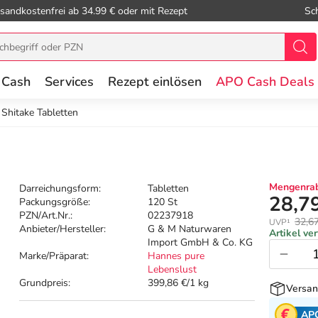
sandkostenfrei ab 34.99 € oder mit Rezept
Sc
 Cash
Services
Rezept einlösen
APO Cash Deals
Shitake Tabletten
Mengenrab
Darreichungsform:
Tabletten
28,7
Packungsgröße:
120 St
PZN/Art.Nr.:
02237918
32,6
UVP¹
Anbieter/Hersteller:
G & M Naturwaren
Artikel ve
Import GmbH & Co. KG
Marke/Präparat:
Hannes pure
Lebenslust
Grundpreis:
399,86 €/1 kg
Versan
AP