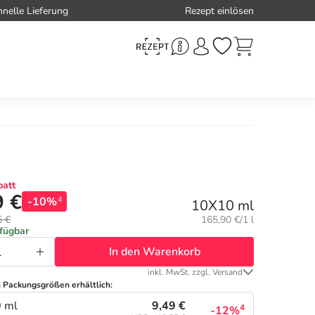
hnelle Lieferung
Rezept einlösen
att
9 €
-10%
4
10X10 ml
Grundpreis:
5 €
165,90 €/1 l
rfügbar
In den Warenkorb
inkl. MwSt. zzgl. Versand
n Packungsgrößen erhältlich:
9,49 €
 ml
4
-12%