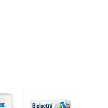
-19%
4