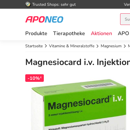
Trusted Shops: sehr gut
Ver
Produkte
Tierapotheke
Aktionen
APO
Startseite
Vitamine & Mineralstoffe
Magnesium
M
Magnesiocard i.v. Injekti
-10%
4