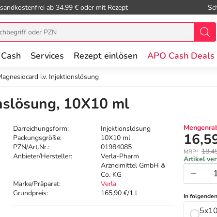
sandkostenfrei ab 34.99 € oder mit Rezept
Sc
 Cash
Services
Rezept einlösen
APO Cash Deals
agnesiocard i.v. Injektionslösung
onslösung, 10X10 ml
Mengenrab
Darreichungsform:
Injektionslösung
16,5
Packungsgröße:
10X10 ml
PZN/Art.Nr.:
01984085
18,4
MRP²
Anbieter/Hersteller:
Verla-Pharm
Artikel ve
Arzneimittel GmbH &
Co. KG
Marke/Präparat:
Verla
Grundpreis:
165,90 €/1 l
In folgende
5x10