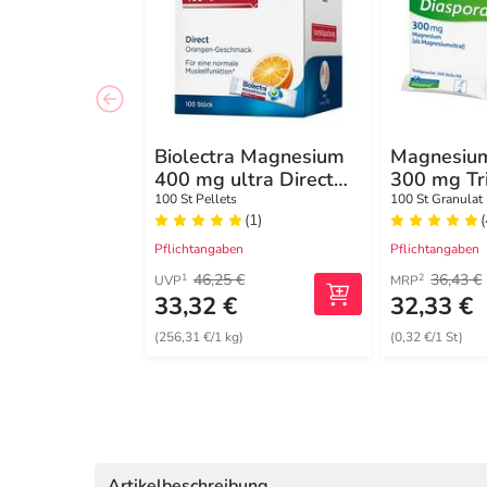
Biolectra Magnesium
Magnesium
400 mg ultra Direct
300 mg Tr
Orange
100 St Pellets
100 St Granulat
(1)
(
Pflichtangaben
Pflichtangaben
46,25 €
36,43 €
1
2
UVP
MRP
33,32 €
32,33 €
(256,31 €/1 kg)
(0,32 €/1 St)
Artikelbeschreibung