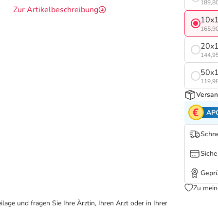
189,80
Zur Artikelbeschreibung
10x1
165,90
20x1
144,95
50x1
119,98
Versan
AP
Schne
Siche
Geprü
Zu mein
ge und fragen Sie Ihre Ärztin, Ihren Arzt oder in Ihrer