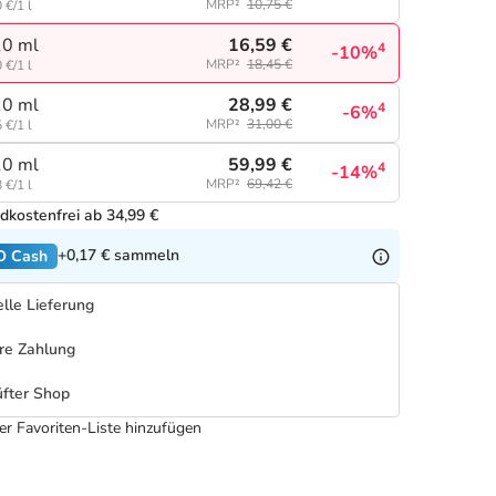
MRP²
10,75 €
 €/1 l
16,59 €
0 ml
4
-10%
MRP²
18,45 €
 €/1 l
28,99 €
0 ml
4
-6%
MRP²
31,00 €
 €/1 l
59,99 €
0 ml
4
-14%
MRP²
69,42 €
 €/1 l
dkostenfrei ab 34,99 €
+0,17 €
sammeln
O Cash
lle Lieferung
re Zahlung
fter Shop
er Favoriten-Liste hinzufügen