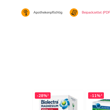
Apothekenpflichtig
Beipackzettel (PDF
-28%
-11%
3
4