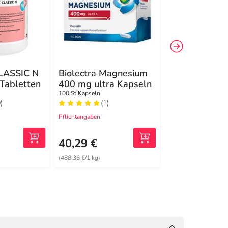
LASSIC N
Biolectra Magnesium
magnerot CL
Tabletten
400 mg ultra Kapseln
Magnesium Ta
100 St Kapseln
200 St Tabletten
)
(1)
(70)
Pflichtangaben
Pflichtangaben
46,81 €
2
MRP
40,29 €
37,99 €
(488,36 €/1 kg)
(0,19 €/1 St)