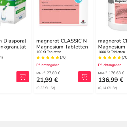
 Diasporal
magnerot CLASSIC N
magnerot C
inkgranulat
Magnesium Tabletten
Magnesium 
100 St Tabletten
1000 St Tabletten
4)
(70)
(70
Pflichtangaben
Pflichtangaben
27,80 €
176,63 €
2
2
MRP
MRP
21,99 €
136,99 €
(0,22 €/1 St)
(0,14 €/1 St)