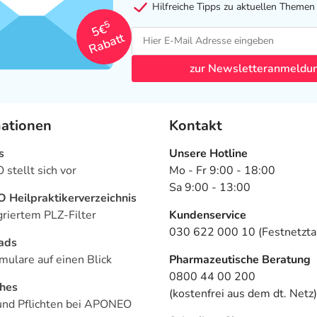
Hilfreiche Tipps zu aktuellen Themen
5
5€
Rabatt
zur Newsletteranmeldu
mationen
Kontakt
s
Unsere Hotline
stellt sich vor
Mo - Fr 9:00 - 18:00
Sa 9:00 - 13:00
Heilpraktikerverzeichnis
griertem PLZ-Filter
Kundenservice
030 622 000 10 (Festnetztar
ads
mulare auf einen Blick
Pharmazeutische Beratung
0800 44 00 200
ches
(kostenfrei aus dem dt. Netz)
und Pflichten bei APONEO