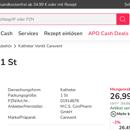
sandkostenfrei ab 34.99 € oder mit Rezept
Sc
 Cash
Services
Rezept einlösen
APO Cash Deals
ubehör
Katheter Ventil Carevent
 1 St
Mengenrab
Darreichungsform:
Katheter
26,9
Packungsgröße:
1 St
PZN/Art.Nr.:
01914676
31,9
MRP²
Anbieter/Hersteller:
M.C.S. ConPharm
Artikel ve
GmbH
Mehr k
Marke/Präparat:
Carevent
-2%
26,4