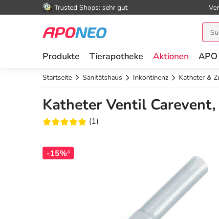
Trusted Shops: sehr gut
Ver
Produkte
Tierapotheke
Aktionen
APO
Startseite
Sanitätshaus
Inkontinenz
Katheter & Z
Katheter Ventil Carevent,
(1)
-15%
4