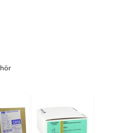
ehör
-23%
4