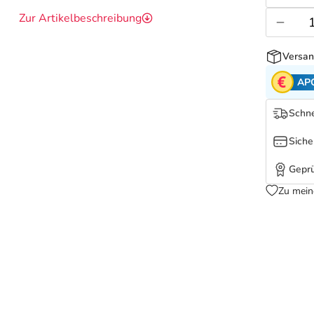
Zur Artikelbeschreibung
Versan
AP
Schne
Siche
Geprü
Zu mein