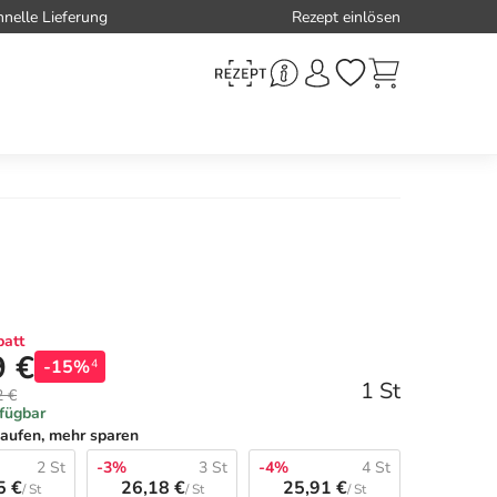
hnelle Lieferung
Rezept einlösen
att
9 €
-15%
4
1 St
2 €
rfügbar
aufen, mehr sparen
2 St
-3%
3 St
-4%
4 St
5 €
26,18 €
25,91 €
/ St
/ St
/ St