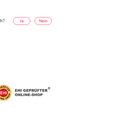
ch?
Ja
Nein