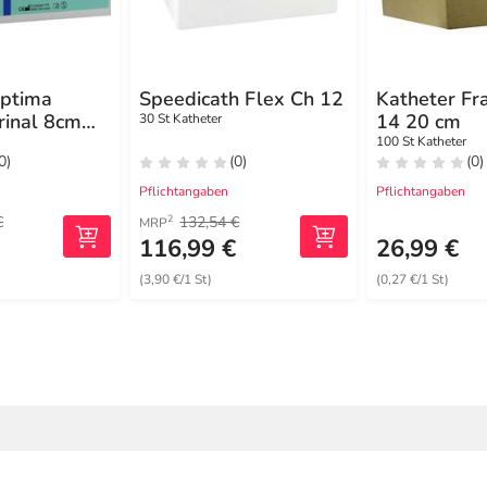
ptima
Speedicath Flex Ch 12
Katheter Fr
inal 8cm
14 20 cm
30 St Katheter
100 St Katheter
0)
(0)
(0)
Pflichtangaben
Pflichtangaben
€
132,54 €
2
MRP
€
116,99 €
26,99 €
(3,90 €/1 St)
(0,27 €/1 St)