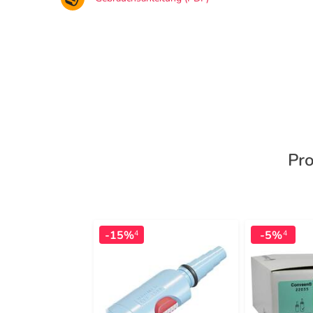
Pro
-15%
-5%
4
4