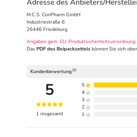
Adresse des Anbieters/Herstelle
M.C.S. ConPharm GmbH
Industriestraße 6
26446 Friedeburg
Angaben gem. EU-Produktsicherheitsverordnung 
Das
PDF des Beipackzettels
können Sie sich obe
10
Kundenbewertung
5
5
4
3
2
1 insgesamt
1