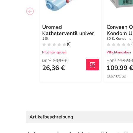
Uromed
Conveen O
Katheterventil univer
Kondom Ur
35mm
1 St
30 St Kondome
(0)
(
Pflichtangaben
Pflichtangaben
30,97 €
116,24 
2
2
MRP
MRP
26,36 €
109,99 
(3,67 €/1 St)
Artikelbeschreibung