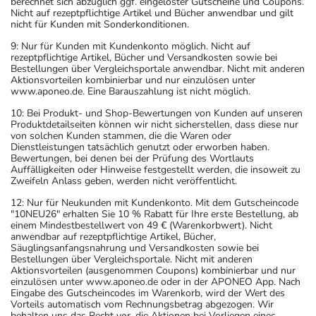
berechnet sich abzüglich ggf. eingelöster Gutscheine und Coupons.
Nicht auf rezeptpflichtige Artikel und Bücher anwendbar und gilt
nicht für Kunden mit Sonderkonditionen.
9: Nur für Kunden mit Kundenkonto möglich. Nicht auf
rezeptpflichtige Artikel, Bücher und Versandkosten sowie bei
Bestellungen über Vergleichsportale anwendbar. Nicht mit anderen
Aktionsvorteilen kombinierbar und nur einzulösen unter
www.aponeo.de. Eine Barauszahlung ist nicht möglich.
10: Bei Produkt- und Shop-Bewertungen von Kunden auf unseren
Produktdetailseiten können wir nicht sicherstellen, dass diese nur
von solchen Kunden stammen, die die Waren oder
Dienstleistungen tatsächlich genutzt oder erworben haben.
Bewertungen, bei denen bei der Prüfung des Wortlauts
Auffälligkeiten oder Hinweise festgestellt werden, die insoweit zu
Zweifeln Anlass geben, werden nicht veröffentlicht.
12: Nur für Neukunden mit Kundenkonto. Mit dem Gutscheincode
"10NEU26" erhalten Sie 10 % Rabatt für Ihre erste Bestellung, ab
einem Mindestbestellwert von 49 € (Warenkorbwert). Nicht
anwendbar auf rezeptpflichtige Artikel, Bücher,
Säuglingsanfangsnahrung und Versandkosten sowie bei
Bestellungen über Vergleichsportale. Nicht mit anderen
Aktionsvorteilen (ausgenommen Coupons) kombinierbar und nur
einzulösen unter www.aponeo.de oder in der APONEO App. Nach
Eingabe des Gutscheincodes im Warenkorb, wird der Wert des
Vorteils automatisch vom Rechnungsbetrag abgezogen. Wir
behalten uns das Recht vor, die Aktionen bei Vorliegen eines