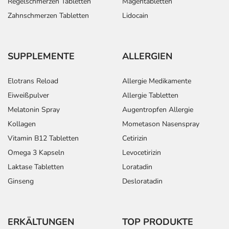
Regelschmerzen Tabletten
Magentabletten
Zahnschmerzen Tabletten
Lidocain
SUPPLEMENTE
ALLERGIEN
Elotrans Reload
Allergie Medikamente
Eiweißpulver
Allergie Tabletten
Melatonin Spray
Augentropfen Allergie
Kollagen
Mometason Nasenspray
Vitamin B12 Tabletten
Cetirizin
Omega 3 Kapseln
Levocetirizin
Laktase Tabletten
Loratadin
Ginseng
Desloratadin
ERKÄLTUNGEN
TOP PRODUKTE