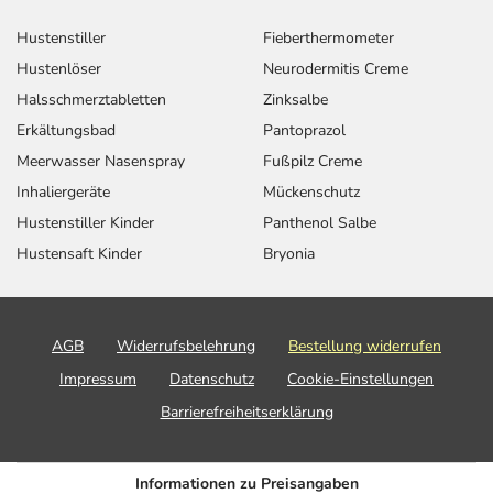
Hustenstiller
Fieberthermometer
Hustenlöser
Neurodermitis Creme
Halsschmerztabletten
Zinksalbe
Erkältungsbad
Pantoprazol
Meerwasser Nasenspray
Fußpilz Creme
Inhaliergeräte
Mückenschutz
Hustenstiller Kinder
Panthenol Salbe
Hustensaft Kinder
Bryonia
AGB
Widerrufsbelehrung
Bestellung widerrufen
Impressum
Datenschutz
Cookie-Einstellungen
Barrierefreiheitserklärung
Informationen zu Preisangaben