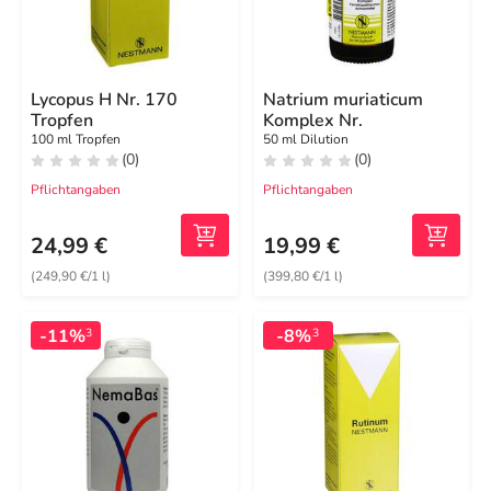
Lycopus H Nr. 170
Natrium muriaticum
Tropfen
Komplex Nr.
100 ml Tropfen
50 ml Dilution
(0)
(0)
Pflichtangaben
Pflichtangaben
24,99 €
19,99 €
(249,90 €/1 l)
(399,80 €/1 l)
-11%
-8%
3
3