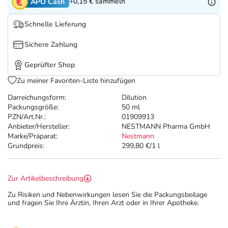
Refluthin, Lasea & Carmenthin Deals
Sport & Fitness
Täglich gut versorgt
+0,15 €
sammeln
APO Cash
Schnelle Lieferung
Salus Deals
Tierapotheke
Sichere Zahlung
Vitamine & Mineralstoffe
Geprüfter Shop
Zu meiner Favoriten-Liste hinzufügen
Marken
Darreichungsform:
Dilution
Packungsgröße:
50 ml
PZN/Art.Nr.:
01909913
Anbieter/Hersteller:
NESTMANN Pharma GmbH
Marke/Präparat:
Nestmann
Grundpreis:
299,80 €/1 l
Zur Artikelbeschreibung
Zu Risiken und Nebenwirkungen lesen Sie die Packungsbeilage
und fragen Sie Ihre Ärztin, Ihren Arzt oder in Ihrer Apotheke.