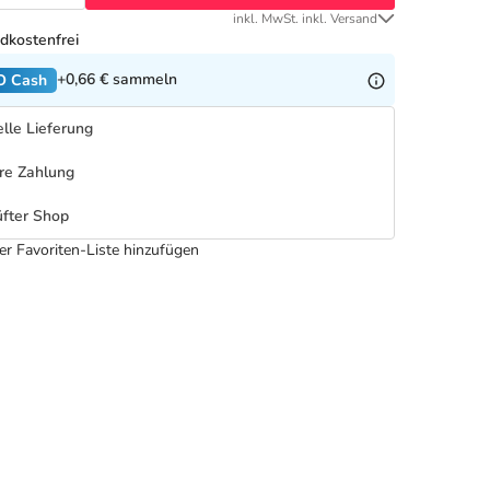
inkl. MwSt. inkl. Versand
dkostenfrei
+0,66 €
sammeln
O Cash
lle Lieferung
re Zahlung
fter Shop
er Favoriten-Liste hinzufügen