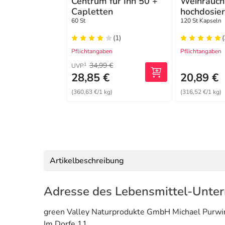
Centrum für Ihn 50 +
Weihrauc
Capletten
hochdosie
Kapseln
60 St
120 St Kapseln
(1)
(
Pflichtangaben
Pflichtangaben
34,99 €
1
UVP
28,85 €
20,89 €
(360,63 €/1 kg)
(316,52 €/1 kg)
Artikelbeschreibung
Adresse des Lebensmittel-Unte
green Valley Naturprodukte GmbH Michael Purwi
Im Dorfe 11