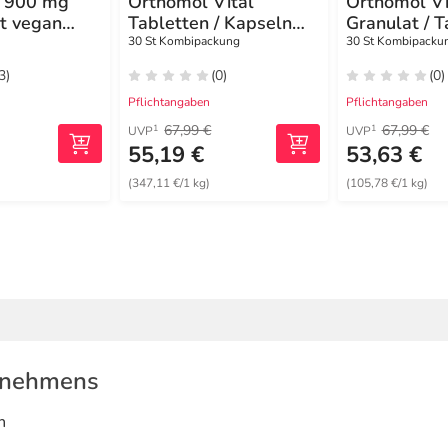
h 900 mg
Orthomol Vital
Orthomol Vi
rt vegan
Tabletten / Kapseln
Granulat / T
Kombipackung
Kapseln Or
30 St Kombipackung
30 St Kombipacku
3)
(0)
(0)
Pflichtangaben
Pflichtangaben
67,99 €
67,99 €
1
1
UVP
UVP
55,19 €
53,63 €
(347,11 €/1 kg)
(105,78 €/1 kg)
rnehmens
n