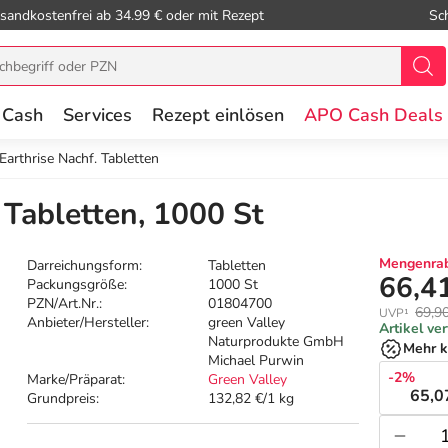
sandkostenfrei ab 34.99 € oder mit Rezept
Sc
 Cash
Services
Rezept einlösen
APO Cash Deals
 Earthrise Nachf. Tabletten
. Tabletten, 1000 St
Mengenrab
Darreichungsform:
Tabletten
66,4
Packungsgröße:
1000 St
PZN/Art.Nr.:
01804700
69,9
UVP¹
Anbieter/Hersteller:
green Valley
Artikel ve
Naturprodukte GmbH
Mehr k
Michael Purwin
-2%
Marke/Präparat:
Green Valley
65,0
Grundpreis:
132,82 €/1 kg