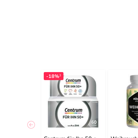
-18%
3