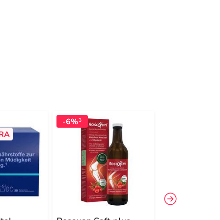
-6%
-10%
3
3
RA
-20 %
EXTR
22