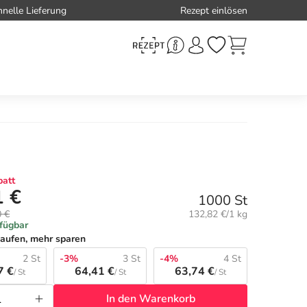
hnelle Lieferung
Rezept einlösen
att
1 €
1000 St
Grundpreis:
0 €
132,82 €/1 kg
rfügbar
aufen, mehr sparen
2 St
-3%
3 St
-4%
4 St
7 €
64,41 €
63,74 €
/ St
/ St
/ St
In den Warenkorb