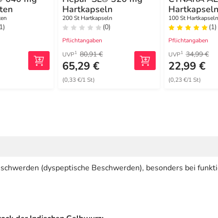
ten
Hartkapseln
Hartkapsel
ten
200 St Hartkapseln
100 St Hartkapsel
1)
(0)
(1)
Pflichtangaben
Pflichtangaben
80,91 €
34,99 €
1
1
UVP
UVP
65,29 €
22,99 €
(0,33 €/1 St)
(0,23 €/1 St)
chwerden (dyspeptische Beschwerden), besonders bei funkti