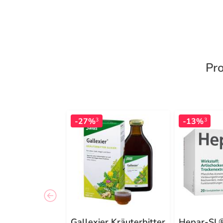
Pr
-27%
-13%
3
3
Gallexier Kräuterbitter
Hepar-SL