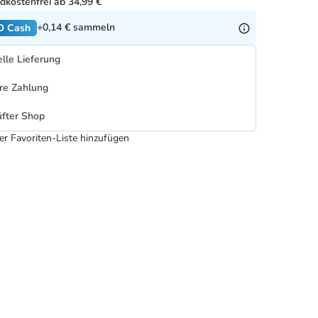
dkostenfrei ab 34,99 €
+0,14 €
sammeln
O Cash
lle Lieferung
re Zahlung
fter Shop
er Favoriten-Liste hinzufügen