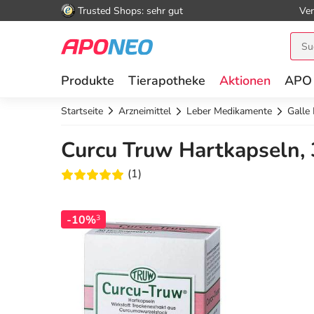
Trusted Shops: sehr gut
Ver
Produkte
Tierapotheke
Aktionen
APO
Startseite
Arzneimittel
Leber Medikamente
Galle
Curcu Truw Hartkapseln, 
(1)
-10%
3