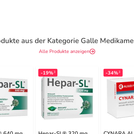
odukte aus der Kategorie Galle Medikame
Alle Produkte anzeigen
-19%
-34%
3
3
® 640 mg
Hepar-SL® 320 mg
CYNARA AL