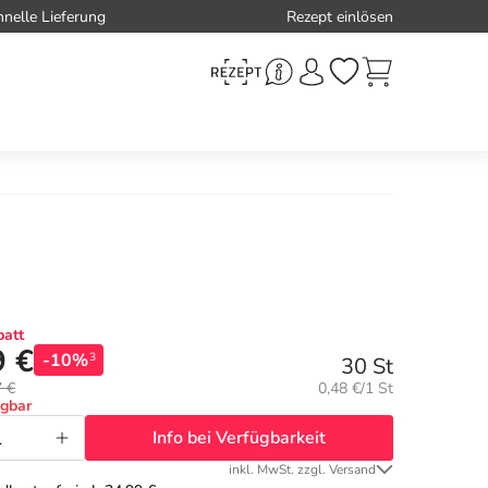
hnelle Lieferung
Rezept einlösen
att
9 €
-10%
3
30 St
Grundpreis:
7 €
0,48 €/1 St
ügbar
Info bei Verfügbarkeit
inkl. MwSt. zzgl. Versand