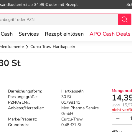
sandkostenfrei ab 34.99 € oder mit Rezept
Sc
 Cash
Services
Rezept einlösen
APO Cash Deals
 Medikamente
Curcu Truw Hartkapseln
30 St
Mengenrab
Darreichungsform:
Hartkapseln
14,3
Packungsgröße:
30 St
PZN/Art.Nr.:
01798141
15,9
UVP¹
Anbieter/Hersteller:
Med Pharma Service
nicht verf
GmbH
Marke/Präparat:
Curcu-Truw
Grundpreis:
0,48 €/1 St