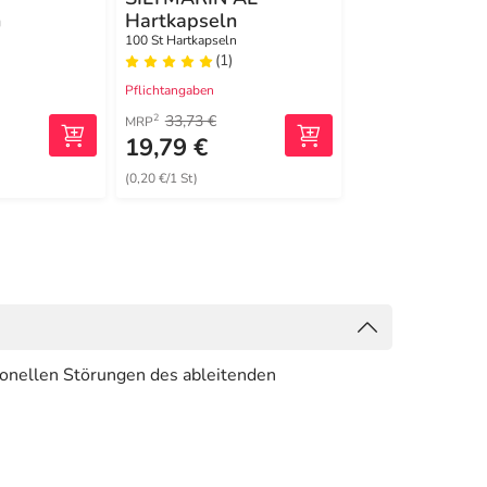
n
Hartkapseln
100 ml Tropfen
n
100 St Hartkapseln
(1)
(1)
Pflichtangaben
Pflichtangaben
33,73 €
28,33 €
2
2
MRP
MRP
19,79 €
24,99 €
(0,20 €/1 St)
(249,90 €/1 l)
onellen Störungen des ableitenden