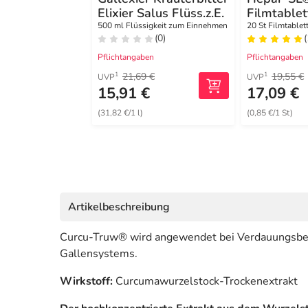
Elixier Salus Flüss.z.E.
Filmtablet
500 ml Flüssigkeit zum Einnehmen
20 St Filmtablet
(0)
(
Pflichtangaben
Pflichtangaben
21,69 €
19,55 €
1
1
UVP
UVP
15,91 €
17,09 €
(31,82 €/1 l)
(0,85 €/1 St)
Artikelbeschreibung
Curcu-Truw® wird angewendet bei Verdauungsbes
Gallensystems.
Wirkstoff:
Curcumawurzelstock-Trockenextrakt