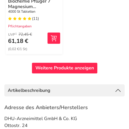
Biochemie Pflüger 7
Magnesium
phosphoricum D 6
4000 St Tabletten
Tabletten
(11)
Pflichtangaben
72,45 €
1
UVP
61,18 €
(0,02 €/1 St)
Weitere Produkte anzeigen
Artikelbeschreibung
Adresse des Anbieters/Herstellers
DHU-Arzneimittel GmbH & Co. KG
Ottostr. 24