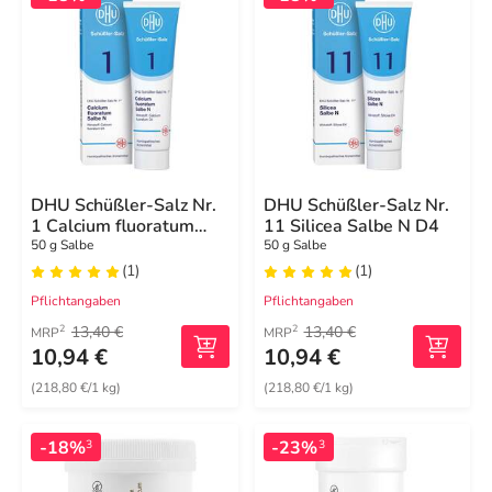
DHU Schüßler-Salz Nr.
DHU Schüßler-Salz Nr.
1 Calcium fluoratum
11 Silicea Salbe N D4
Salbe N D4
50 g Salbe
50 g Salbe
(1)
(1)
Pflichtangaben
Pflichtangaben
13,40 €
13,40 €
2
2
MRP
MRP
10,94 €
10,94 €
(218,80 €/1 kg)
(218,80 €/1 kg)
-18%
-23%
3
3