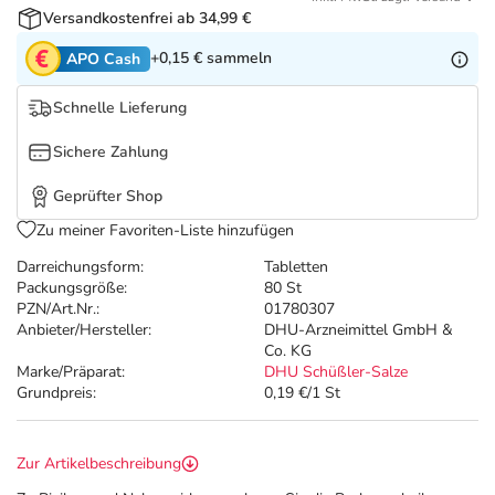
Refluthin, Lasea & Carmenthin Deals
Sport & Fitness
Täglich gut versorgt
Versandkostenfrei ab 34,99 €
+0,15 €
sammeln
APO Cash
Salus Deals
Tierapotheke
Schnelle Lieferung
Vitamine & Mineralstoffe
Sichere Zahlung
Marken
Geprüfter Shop
Zu meiner Favoriten-Liste hinzufügen
Darreichungsform:
Tabletten
Packungsgröße:
80 St
PZN/Art.Nr.:
01780307
Anbieter/Hersteller:
DHU-Arzneimittel GmbH &
Co. KG
Marke/Präparat:
DHU Schüßler-Salze
Grundpreis:
0,19 €/1 St
Zur Artikelbeschreibung