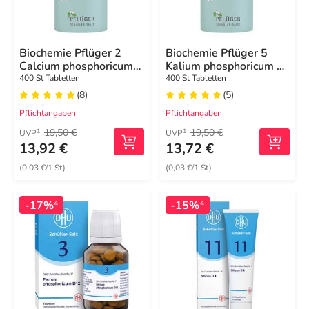
Biochemie Pflüger 2
Biochemie Pflüger 5
Calcium phosphoricum
Kalium phosphoricum D
D 6 Tabletten
6 Tabletten
400 St Tabletten
400 St Tabletten
(8)
(5)
Pflichtangaben
Pflichtangaben
19,50 €
19,50 €
1
1
UVP
UVP
13,92 €
13,72 €
(0,03 €/1 St)
(0,03 €/1 St)
-17%
-15%
4
4