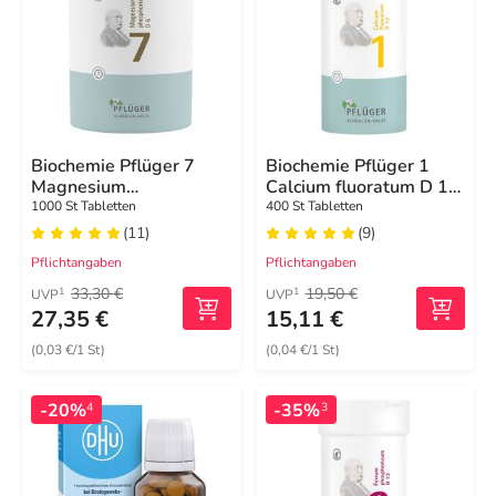
Biochemie Pflüger 7
Biochemie Pflüger 1
Magnesium
Calcium fluoratum D 12
phosphoricum D 6
Tabletten
1000 St Tabletten
400 St Tabletten
Tabletten
(11)
(9)
Pflichtangaben
Pflichtangaben
33,30 €
19,50 €
1
1
UVP
UVP
27,35 €
15,11 €
(0,03 €/1 St)
(0,04 €/1 St)
-20%
-35%
4
3