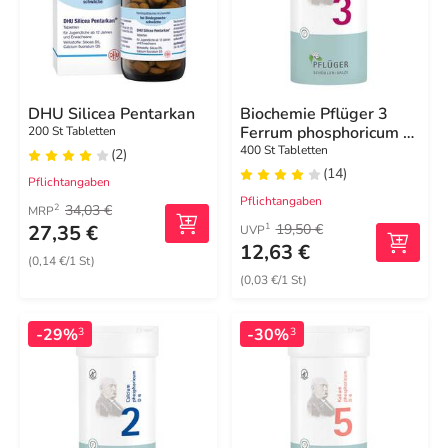
DHU Silicea Pentarkan
Biochemie Pflüger 3
Ferrum phosphoricum D
200 St Tabletten
12 Tabletten
400 St Tabletten
(2)
(14)
Pflichtangaben
Pflichtangaben
34,03 €
2
MRP
27,35 €
19,50 €
1
UVP
12,63 €
(0,14 €/1 St)
(0,03 €/1 St)
-29%
-30%
3
3