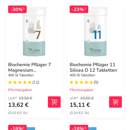
-30%
-23%
3
3
Biochemie Pflüger 7
Biochemie Pflüger 11
Magnesium
Silicea D 12 Tabletten
phosphoricum D 6
400 St Tabletten
400 St Tabletten
Tabletten
(11)
(5)
Pflichtangaben
Pflichtangaben
19,50 €
19,50 €
1
1
UVP
UVP
13,62 €
15,11 €
(0,03 €/1 St)
(0,04 €/1 St)
-18%
-18%
4
4