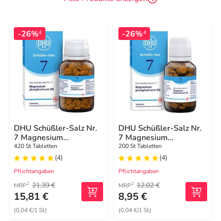
-26%
-26%
4
4
DHU Schüßler-Salz Nr.
DHU Schüßler-Salz Nr.
7 Magnesium
7 Magnesium
phosphoricum D6
phosphoricum D6
420 St Tabletten
200 St Tabletten
Tabletten
Tabletten
(4)
(4)
Pflichtangaben
Pflichtangaben
21,39 €
12,02 €
2
2
MRP
MRP
15,81 €
8,95 €
(0,04 €/1 St)
(0,04 €/1 St)