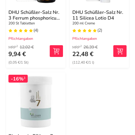
DHU Schüßler-Salz Nr.
DHU Schüßler-Salz Nr.
3 Ferrum phosphoricum
11 Silicea Lotio D4
D12 Tabletten
200 St Tabletten
200 ml Creme
(4)
(2)
Pflichtangaben
Pflichtangaben
12,02 €
26,39 €
2
2
MRP
MRP
9,94 €
22,48 €
(0,05 €/1 St)
(112,40 €/1 l)
-16%
3