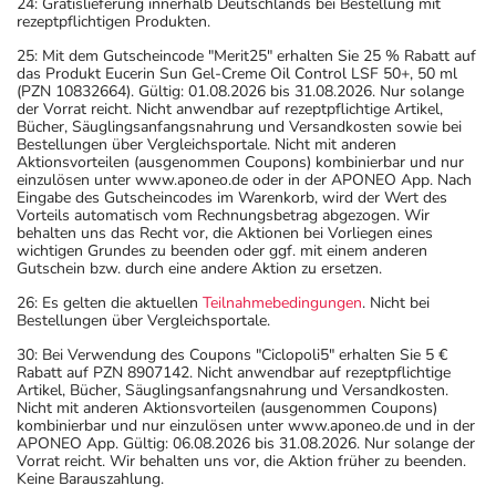
24: Gratislieferung innerhalb Deutschlands bei Bestellung mit
rezeptpflichtigen Produkten.
25: Mit dem Gutscheincode "Merit25" erhalten Sie 25 % Rabatt auf
das Produkt Eucerin Sun Gel-Creme Oil Control LSF 50+, 50 ml
(PZN 10832664). Gültig: 01.08.2026 bis 31.08.2026. Nur solange
der Vorrat reicht. Nicht anwendbar auf rezeptpflichtige Artikel,
Bücher, Säuglingsanfangsnahrung und Versandkosten sowie bei
Bestellungen über Vergleichsportale. Nicht mit anderen
Aktionsvorteilen (ausgenommen Coupons) kombinierbar und nur
einzulösen unter www.aponeo.de oder in der APONEO App. Nach
Eingabe des Gutscheincodes im Warenkorb, wird der Wert des
Vorteils automatisch vom Rechnungsbetrag abgezogen. Wir
behalten uns das Recht vor, die Aktionen bei Vorliegen eines
wichtigen Grundes zu beenden oder ggf. mit einem anderen
Gutschein bzw. durch eine andere Aktion zu ersetzen.
26: Es gelten die aktuellen
Teilnahmebedingungen
. Nicht bei
Bestellungen über Vergleichsportale.
30: Bei Verwendung des Coupons "Ciclopoli5" erhalten Sie 5 €
Rabatt auf PZN 8907142. Nicht anwendbar auf rezeptpflichtige
Artikel, Bücher, Säuglingsanfangsnahrung und Versandkosten.
Nicht mit anderen Aktionsvorteilen (ausgenommen Coupons)
kombinierbar und nur einzulösen unter www.aponeo.de und in der
APONEO App. Gültig: 06.08.2026 bis 31.08.2026. Nur solange der
Vorrat reicht. Wir behalten uns vor, die Aktion früher zu beenden.
Keine Barauszahlung.