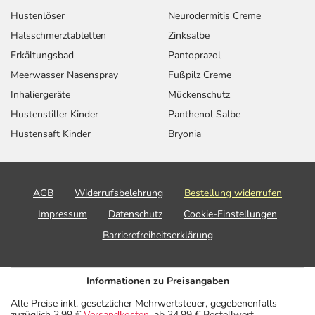
Hustenlöser
Neurodermitis Creme
Halsschmerztabletten
Zinksalbe
Erkältungsbad
Pantoprazol
Meerwasser Nasenspray
Fußpilz Creme
Inhaliergeräte
Mückenschutz
Hustenstiller Kinder
Panthenol Salbe
Hustensaft Kinder
Bryonia
AGB
Widerrufsbelehrung
Bestellung widerrufen
Impressum
Datenschutz
Cookie-Einstellungen
Barrierefreiheitserklärung
Informationen zu Preisangaben
Alle Preise inkl. gesetzlicher Mehrwertsteuer, gegebenenfalls
zuzüglich 3,99 €
Versandkosten
, ab 34,99 € Bestellwert