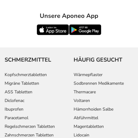
Unsere Aponeo App
SCHMERZMITTEL
HÄUFIG GESUCHT
Kopfschmerztabletten
Wärmepflaster
Migräne Tabletten
Sodbrennen Medikamente
ASS Tabletten
Thermacare
Diclofenac
Voltaren
Ibuprofen
Hämorrhoiden Salbe
Paracetamol
Abführmittel
Regelschmerzen Tabletten
Magentabletten
Zahnschmerzen Tabletten
Lidocain