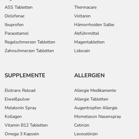
ASS Tabletten
Thermacare
Diclofenac
Voltaren
Ibuprofen
Hämorrhoiden Salbe
Paracetamol
Abführmittel
Regelschmerzen Tabletten
Magentabletten
Zahnschmerzen Tabletten
Lidocain
SUPPLEMENTE
ALLERGIEN
Elotrans Reload
Allergie Medikamente
Eiweißpulver
Allergie Tabletten
Melatonin Spray
Augentropfen Allergie
Kollagen
Mometason Nasenspray
Vitamin B12 Tabletten
Cetirizin
Omega 3 Kapseln
Levocetirizin