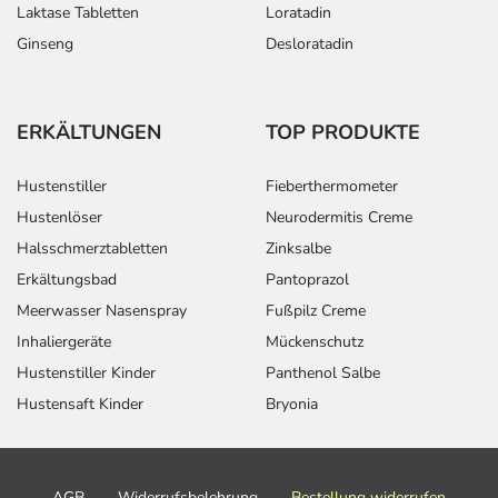
Laktase Tabletten
Loratadin
Ginseng
Desloratadin
ERKÄLTUNGEN
TOP PRODUKTE
Hustenstiller
Fieberthermometer
Hustenlöser
Neurodermitis Creme
Halsschmerztabletten
Zinksalbe
Erkältungsbad
Pantoprazol
Meerwasser Nasenspray
Fußpilz Creme
Inhaliergeräte
Mückenschutz
Hustenstiller Kinder
Panthenol Salbe
Hustensaft Kinder
Bryonia
AGB
Widerrufsbelehrung
Bestellung widerrufen