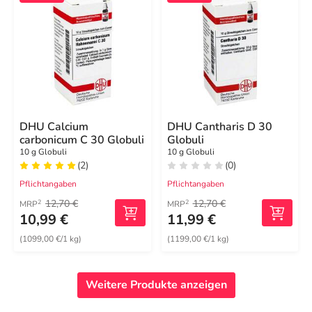
DHU Calcium
DHU Cantharis D 30
carbonicum C 30 Globuli
Globuli
10 g Globuli
10 g Globuli
(2)
(0)
Pflichtangaben
Pflichtangaben
12,70 €
12,70 €
2
2
MRP
MRP
10,99 €
11,99 €
(1099,00 €/1 kg)
(1199,00 €/1 kg)
Weitere Produkte anzeigen