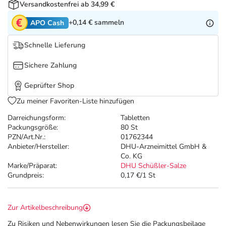
Refluthin, Lasea & Carmenthin Deals
Sport & Fitness
Täglich gut versorgt
Versandkostenfrei ab 34,99 €
+0,14 €
sammeln
APO Cash
Salus Deals
Tierapotheke
Schnelle Lieferung
Vitamine & Mineralstoffe
Sichere Zahlung
Geprüfter Shop
Marken
Zu meiner Favoriten-Liste hinzufügen
Darreichungsform:
Tabletten
Packungsgröße:
80 St
PZN/Art.Nr.:
01762344
Anbieter/Hersteller:
DHU-Arzneimittel GmbH &
Co. KG
Marke/Präparat:
DHU Schüßler-Salze
Grundpreis:
0,17 €/1 St
Zur Artikelbeschreibung
Zu Risiken und Nebenwirkungen lesen Sie die Packungsbeilage