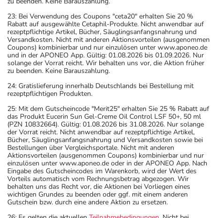
zu beenden. Keine Barauszahlung.
23: Bei Verwendung des Coupons "ceta20" erhalten Sie 20 %
Rabatt auf ausgewählte Cetaphil-Produkte. Nicht anwendbar auf
rezeptpflichtige Artikel, Bücher, Säuglingsanfangsnahrung und
Versandkosten. Nicht mit anderen Aktionsvorteilen (ausgenommen
Coupons) kombinierbar und nur einzulösen unter www.aponeo.de
und in der APONEO App. Gültig: 01.08.2026 bis 01.09.2026. Nur
solange der Vorrat reicht. Wir behalten uns vor, die Aktion früher
zu beenden. Keine Barauszahlung.
24: Gratislieferung innerhalb Deutschlands bei Bestellung mit
rezeptpflichtigen Produkten.
25: Mit dem Gutscheincode "Merit25" erhalten Sie 25 % Rabatt auf
das Produkt Eucerin Sun Gel-Creme Oil Control LSF 50+, 50 ml
(PZN 10832664). Gültig: 01.08.2026 bis 31.08.2026. Nur solange
der Vorrat reicht. Nicht anwendbar auf rezeptpflichtige Artikel,
Bücher, Säuglingsanfangsnahrung und Versandkosten sowie bei
Bestellungen über Vergleichsportale. Nicht mit anderen
Aktionsvorteilen (ausgenommen Coupons) kombinierbar und nur
einzulösen unter www.aponeo.de oder in der APONEO App. Nach
Eingabe des Gutscheincodes im Warenkorb, wird der Wert des
Vorteils automatisch vom Rechnungsbetrag abgezogen. Wir
behalten uns das Recht vor, die Aktionen bei Vorliegen eines
wichtigen Grundes zu beenden oder ggf. mit einem anderen
Gutschein bzw. durch eine andere Aktion zu ersetzen.
26: Es gelten die aktuellen
Teilnahmebedingungen
. Nicht bei