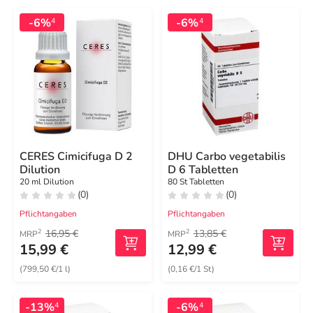
-6%
-6%
4
4
CERES Cimicifuga D 2
DHU Carbo vegetabilis
Dilution
D 6 Tabletten
20 ml Dilution
80 St Tabletten
(0)
(0)
Pflichtangaben
Pflichtangaben
16,95 €
13,85 €
2
2
MRP
MRP
15,99 €
12,99 €
(799,50 €/1 l)
(0,16 €/1 St)
-13%
-6%
4
4