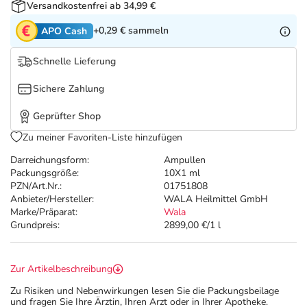
Refluthin, Lasea & Carmenthin Deals
Sport & Fitness
Täglich gut versorgt
Versandkostenfrei ab 34,99 €
+0,29 €
sammeln
APO Cash
Salus Deals
Tierapotheke
Schnelle Lieferung
Vitamine & Mineralstoffe
Sichere Zahlung
Geprüfter Shop
Marken
Zu meiner Favoriten-Liste hinzufügen
Darreichungsform:
Ampullen
Packungsgröße:
10X1 ml
PZN/Art.Nr.:
01751808
Anbieter/Hersteller:
WALA Heilmittel GmbH
Marke/Präparat:
Wala
Grundpreis:
2899,00 €/1 l
Zur Artikelbeschreibung
Zu Risiken und Nebenwirkungen lesen Sie die Packungsbeilage
und fragen Sie Ihre Ärztin, Ihren Arzt oder in Ihrer Apotheke.