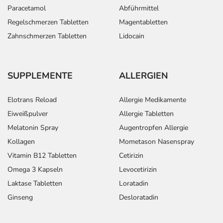
Paracetamol
Abführmittel
Regelschmerzen Tabletten
Magentabletten
Zahnschmerzen Tabletten
Lidocain
SUPPLEMENTE
ALLERGIEN
Elotrans Reload
Allergie Medikamente
Eiweißpulver
Allergie Tabletten
Melatonin Spray
Augentropfen Allergie
Kollagen
Mometason Nasenspray
Vitamin B12 Tabletten
Cetirizin
Omega 3 Kapseln
Levocetirizin
Laktase Tabletten
Loratadin
Ginseng
Desloratadin