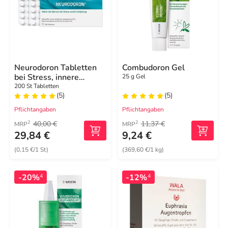
Neurodoron Tabletten
Combudoron Gel
bei Stress, innere
25 g Gel
Unruhe
200 St Tabletten
(5)
(5)
Pflichtangaben
Pflichtangaben
40,00 €
11,37 €
2
2
MRP
MRP
29,84 €
9,24 €
(0,15 €/1 St)
(369,60 €/1 kg)
-20%
-12%
4
4