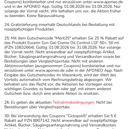
Coupons) kombinierbar und nur einzulösen unter www.aponeo.de
und in der APONEO App. Gültig: 01.08.2026 bis 01.09.2026. Nur
solange der Vorrat reicht. Wir behalten uns vor, die Aktion früher
zu beenden. Keine Barauszahlung.
24: Gratislieferung innerhalb Deutschlands bei Bestellung mit
rezeptpflichtigen Produkten.
25: Mit dem Gutscheincode "Merit25" erhalten Sie 25 % Rabatt auf
das Produkt Eucerin Sun Gel-Creme Oil Control LSF 50+, 50 ml
(PZN 10832664). Gültig: 01.08.2026 bis 31.08.2026. Nur solange
der Vorrat reicht. Nicht anwendbar auf rezeptpflichtige Artikel,
Bücher, Säuglingsanfangsnahrung und Versandkosten sowie bei
Bestellungen über Vergleichsportale. Nicht mit anderen
Aktionsvorteilen (ausgenommen Coupons) kombinierbar und nur
einzulösen unter www.aponeo.de oder in der APONEO App. Nach
Eingabe des Gutscheincodes im Warenkorb, wird der Wert des
Vorteils automatisch vom Rechnungsbetrag abgezogen. Wir
behalten uns das Recht vor, die Aktionen bei Vorliegen eines
wichtigen Grundes zu beenden oder ggf. mit einem anderen
Gutschein bzw. durch eine andere Aktion zu ersetzen.
26: Es gelten die aktuellen
Teilnahmebedingungen
. Nicht bei
Bestellungen über Vergleichsportale.
30: Bei Verwendung des Coupons "Ciclopoli5" erhalten Sie 5 €
Rabatt auf PZN 8907142. Nicht anwendbar auf rezeptpflichtige
Artikel, Bücher, Säuglingsanfangsnahrung und Versandkosten.