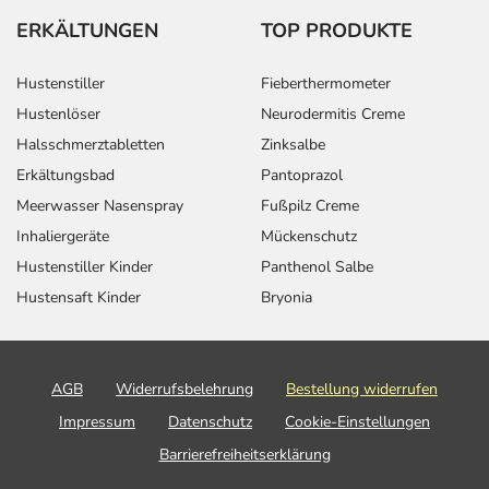
ERKÄLTUNGEN
TOP PRODUKTE
Hustenstiller
Fieberthermometer
Hustenlöser
Neurodermitis Creme
Halsschmerztabletten
Zinksalbe
Erkältungsbad
Pantoprazol
Meerwasser Nasenspray
Fußpilz Creme
Inhaliergeräte
Mückenschutz
Hustenstiller Kinder
Panthenol Salbe
Hustensaft Kinder
Bryonia
AGB
Widerrufsbelehrung
Bestellung widerrufen
Impressum
Datenschutz
Cookie-Einstellungen
Barrierefreiheitserklärung