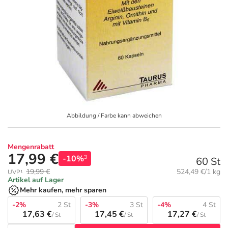
Geschenkideen
Fragen und Antworten
5% Extra Cash
Diabetes
Aktuelle Coupons
Kontakt
Avene & Ducray Deals
Körperpflege & Kosmetik
7
Ratgeber
Eucerin Deals
Liebe & Erotik
Summer SALE
Beliebte Beiträge
Evolsin Deals
Mutter & Kind
Reiseapotheke
Abbildung / Farbe kann abweichen
E-Rezept einlösen
Frontline & Frontpro Deals
Nahrungsergänzung
Insektenschutz
Mengenrabatt
17,99 €
-10%
3
60 St
E-Rezept App
Nattermann Deals
Natur & Homöopathie
Sonnenpflege
Grundpreis:
19,99 €
524,49 €/1 kg
UVP¹
Artikel auf Lager
Mehr kaufen, mehr sparen
R(h)ein Nutrition Deals
Sanitätshaus
Sommerpflege für Haar und Kopfhaut
-2%
2 St
-3%
3 St
-4%
4 St
17,63 €
17,45 €
17,27 €
/ St
/ St
/ St