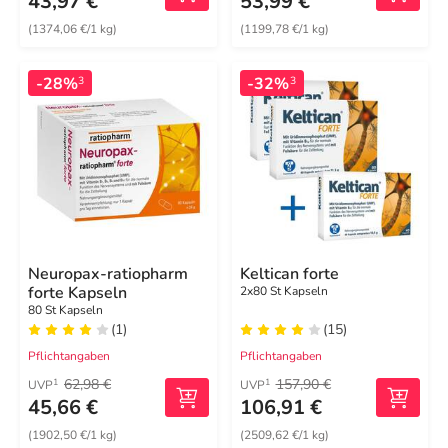
43,97 €
53,99 €
(1374,06 €/1 kg)
(1199,78 €/1 kg)
-28%
-32%
3
3
Neuropax-ratiopharm
Keltican forte
forte Kapseln
2x80 St Kapseln
80 St Kapseln
(1)
(15)
Pflichtangaben
Pflichtangaben
62,98 €
157,90 €
1
1
UVP
UVP
45,66 €
106,91 €
(1902,50 €/1 kg)
(2509,62 €/1 kg)