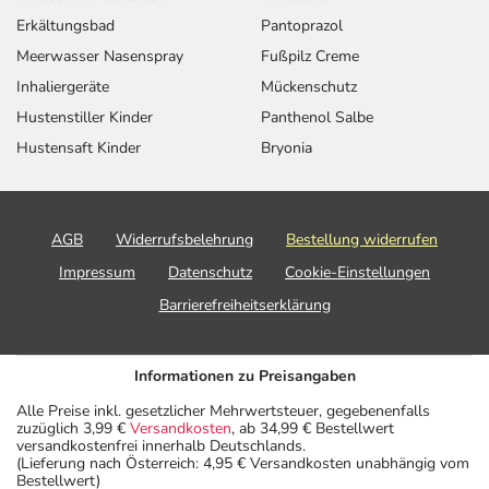
Erkältungsbad
Pantoprazol
Meerwasser Nasenspray
Fußpilz Creme
Inhaliergeräte
Mückenschutz
Hustenstiller Kinder
Panthenol Salbe
Hustensaft Kinder
Bryonia
AGB
Widerrufsbelehrung
Bestellung widerrufen
Impressum
Datenschutz
Cookie-Einstellungen
Barrierefreiheitserklärung
Informationen zu Preisangaben
Alle Preise inkl. gesetzlicher Mehrwertsteuer, gegebenenfalls
zuzüglich 3,99 €
Versandkosten
, ab 34,99 € Bestellwert
versandkostenfrei innerhalb Deutschlands.
(Lieferung nach Österreich: 4,95 € Versandkosten unabhängig vom
Bestellwert)