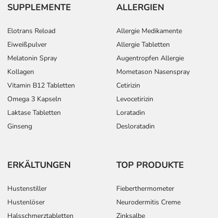
SUPPLEMENTE
ALLERGIEN
Elotrans Reload
Allergie Medikamente
Eiweißpulver
Allergie Tabletten
Melatonin Spray
Augentropfen Allergie
Kollagen
Mometason Nasenspray
Vitamin B12 Tabletten
Cetirizin
Omega 3 Kapseln
Levocetirizin
Laktase Tabletten
Loratadin
Ginseng
Desloratadin
ERKÄLTUNGEN
TOP PRODUKTE
Hustenstiller
Fieberthermometer
Hustenlöser
Neurodermitis Creme
Halsschmerztabletten
Zinksalbe