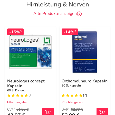
Hirnleistung & Nerven
Alle Produkte anzeigen
-15%
-14%
3
3
Neurologes concept
Orthomol neuro Kapseln
Kapseln
90 St Kapseln
60 St Kapseln
(1)
(2)
Pflichtangaben
Pflichtangaben
51,90 €
62,99 €
1
1
UVP
UVP