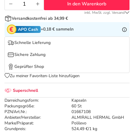
Refluthin, Lasea & Carmenthin Deals
Sport & Fitness
Täglich gut versorgt
In den Warenkorb
inkl. MwSt. zzgl. Versand
Salus Deals
Tierapotheke
Versandkostenfrei ab 34,99 €
+0,18 €
sammeln
APO Cash
Vitamine & Mineralstoffe
Schnelle Lieferung
Marken
Sichere Zahlung
Geprüfter Shop
Zu meiner Favoriten-Liste hinzufügen
Superschnell
Darreichungsform:
Kapseln
Packungsgröße:
60 St
PZN/Art.Nr.:
01667108
Anbieter/Hersteller:
ALMIRALL HERMAL GmbH
Marke/Präparat:
Polilevo
Grundpreis:
524,49 €/1 kg