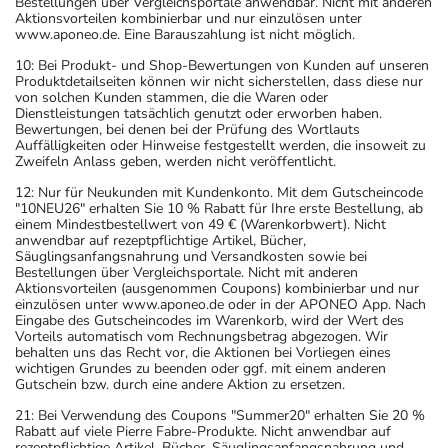
Bestellungen über Vergleichsportale anwendbar. Nicht mit anderen
Aktionsvorteilen kombinierbar und nur einzulösen unter
www.aponeo.de. Eine Barauszahlung ist nicht möglich.
10: Bei Produkt- und Shop-Bewertungen von Kunden auf unseren
Produktdetailseiten können wir nicht sicherstellen, dass diese nur
von solchen Kunden stammen, die die Waren oder
Dienstleistungen tatsächlich genutzt oder erworben haben.
Bewertungen, bei denen bei der Prüfung des Wortlauts
Auffälligkeiten oder Hinweise festgestellt werden, die insoweit zu
Zweifeln Anlass geben, werden nicht veröffentlicht.
12: Nur für Neukunden mit Kundenkonto. Mit dem Gutscheincode
"10NEU26" erhalten Sie 10 % Rabatt für Ihre erste Bestellung, ab
einem Mindestbestellwert von 49 € (Warenkorbwert). Nicht
anwendbar auf rezeptpflichtige Artikel, Bücher,
Säuglingsanfangsnahrung und Versandkosten sowie bei
Bestellungen über Vergleichsportale. Nicht mit anderen
Aktionsvorteilen (ausgenommen Coupons) kombinierbar und nur
einzulösen unter www.aponeo.de oder in der APONEO App. Nach
Eingabe des Gutscheincodes im Warenkorb, wird der Wert des
Vorteils automatisch vom Rechnungsbetrag abgezogen. Wir
behalten uns das Recht vor, die Aktionen bei Vorliegen eines
wichtigen Grundes zu beenden oder ggf. mit einem anderen
Gutschein bzw. durch eine andere Aktion zu ersetzen.
21: Bei Verwendung des Coupons "Summer20" erhalten Sie 20 %
Rabatt auf viele Pierre Fabre-Produkte. Nicht anwendbar auf
rezeptpflichtige Artikel, Bücher, Säuglingsanfangsnahrung und