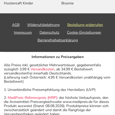
Hustensaft Kinder
Bryonia
AGB
Widerrufsbelehrung
Bestellung widerrufen
Impressum
Datenschutz
Cookie-Einstellungen
Barrierefreiheitserklärung
Informationen zu Preisangaben
Alle Preise inkl. gesetzlicher Mehrwertsteuer, gegebenenfalls
zuzüglich 3,99 €
Versandkosten
, ab 34,99 € Bestellwert
versandkostenfrei innerhalb Deutschlands.
(Lieferung nach Österreich: 4,95 € Versandkosten unabhängig vom
Bestellwert)
1: Unverbindliche Preisempfehlung des Herstellers (UVP)
2:
MediPreis-Referenzpreis (MRP)
: der höchste Verkaufspreis, den
die Arzneimittel-Preisvergleichsseite www.medipreis.de für dieses
Produkt ausweist (Stand: 08.08.2026). Produktpreise können sich
zwischenzeitlich geändert und damit die Rangfolge der
Versandapotheken geändert haben.