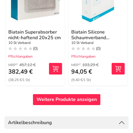
Biatain Superabsorber
Biatain Silicone
nicht-haftend 20x25 cm
Schaumverband
12,5x12,5 cm
10 St Verband
10 St Verband
(0)
(0)
Pflichtangaben
Pflichtangaben
457,12 €
103,29 €
2
2
MRP
MRP
382,49 €
94,05 €
(38,25 €/1 St)
(9,40 €/1 St)
Weitere Produkte anzeigen
Artikelbeschreibung