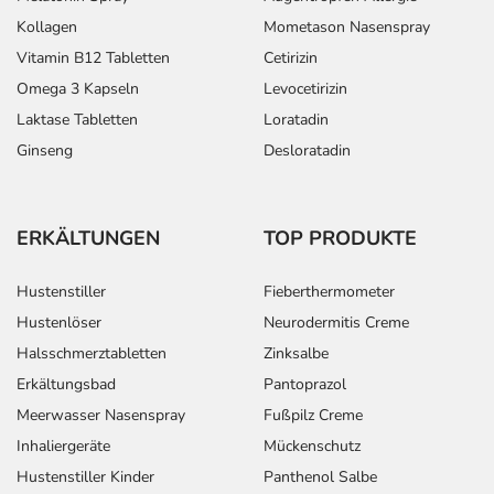
Kollagen
Mometason Nasenspray
Vitamin B12 Tabletten
Cetirizin
Omega 3 Kapseln
Levocetirizin
Laktase Tabletten
Loratadin
Ginseng
Desloratadin
ERKÄLTUNGEN
TOP PRODUKTE
Hustenstiller
Fieberthermometer
Hustenlöser
Neurodermitis Creme
Halsschmerztabletten
Zinksalbe
Erkältungsbad
Pantoprazol
Meerwasser Nasenspray
Fußpilz Creme
Inhaliergeräte
Mückenschutz
Hustenstiller Kinder
Panthenol Salbe