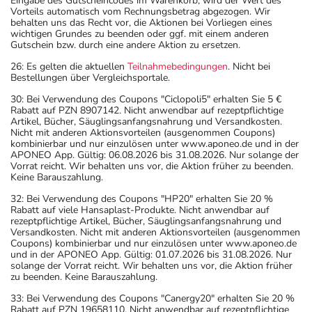
Eingabe des Gutscheincodes im Warenkorb, wird der Wert des
Vorteils automatisch vom Rechnungsbetrag abgezogen. Wir
behalten uns das Recht vor, die Aktionen bei Vorliegen eines
wichtigen Grundes zu beenden oder ggf. mit einem anderen
Gutschein bzw. durch eine andere Aktion zu ersetzen.
26: Es gelten die aktuellen
Teilnahmebedingungen
. Nicht bei
Bestellungen über Vergleichsportale.
30: Bei Verwendung des Coupons "Ciclopoli5" erhalten Sie 5 €
Rabatt auf PZN 8907142. Nicht anwendbar auf rezeptpflichtige
Artikel, Bücher, Säuglingsanfangsnahrung und Versandkosten.
Nicht mit anderen Aktionsvorteilen (ausgenommen Coupons)
kombinierbar und nur einzulösen unter www.aponeo.de und in der
APONEO App. Gültig: 06.08.2026 bis 31.08.2026. Nur solange der
Vorrat reicht. Wir behalten uns vor, die Aktion früher zu beenden.
Keine Barauszahlung.
32: Bei Verwendung des Coupons "HP20" erhalten Sie 20 %
Rabatt auf viele Hansaplast-Produkte. Nicht anwendbar auf
rezeptpflichtige Artikel, Bücher, Säuglingsanfangsnahrung und
Versandkosten. Nicht mit anderen Aktionsvorteilen (ausgenommen
Coupons) kombinierbar und nur einzulösen unter www.aponeo.de
und in der APONEO App. Gültig: 01.07.2026 bis 31.08.2026. Nur
solange der Vorrat reicht. Wir behalten uns vor, die Aktion früher
zu beenden. Keine Barauszahlung.
33: Bei Verwendung des Coupons "Canergy20" erhalten Sie 20 %
Rabatt auf PZN 19658110. Nicht anwendbar auf rezeptpflichtige