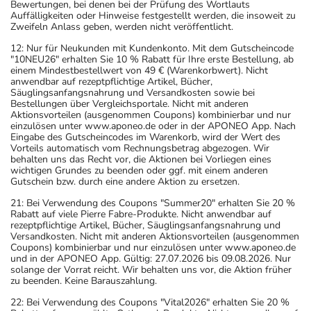
Bewertungen, bei denen bei der Prüfung des Wortlauts
Auffälligkeiten oder Hinweise festgestellt werden, die insoweit zu
Zweifeln Anlass geben, werden nicht veröffentlicht.
12: Nur für Neukunden mit Kundenkonto. Mit dem Gutscheincode
"10NEU26" erhalten Sie 10 % Rabatt für Ihre erste Bestellung, ab
einem Mindestbestellwert von 49 € (Warenkorbwert). Nicht
anwendbar auf rezeptpflichtige Artikel, Bücher,
Säuglingsanfangsnahrung und Versandkosten sowie bei
Bestellungen über Vergleichsportale. Nicht mit anderen
Aktionsvorteilen (ausgenommen Coupons) kombinierbar und nur
einzulösen unter www.aponeo.de oder in der APONEO App. Nach
Eingabe des Gutscheincodes im Warenkorb, wird der Wert des
Vorteils automatisch vom Rechnungsbetrag abgezogen. Wir
behalten uns das Recht vor, die Aktionen bei Vorliegen eines
wichtigen Grundes zu beenden oder ggf. mit einem anderen
Gutschein bzw. durch eine andere Aktion zu ersetzen.
21: Bei Verwendung des Coupons "Summer20" erhalten Sie 20 %
Rabatt auf viele Pierre Fabre-Produkte. Nicht anwendbar auf
rezeptpflichtige Artikel, Bücher, Säuglingsanfangsnahrung und
Versandkosten. Nicht mit anderen Aktionsvorteilen (ausgenommen
Coupons) kombinierbar und nur einzulösen unter www.aponeo.de
und in der APONEO App. Gültig: 27.07.2026 bis 09.08.2026. Nur
solange der Vorrat reicht. Wir behalten uns vor, die Aktion früher
zu beenden. Keine Barauszahlung.
22: Bei Verwendung des Coupons "Vital2026" erhalten Sie 20 %