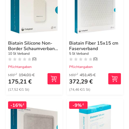
Biatain Silicone Non-
Biatain Fiber 15x15 cm
Border Schaumverband
Faserverband
5x7,5 cm
10 St Verband
5 St Verband
(0)
(0)
Pflichtangaben
Pflichtangaben
194,01 €
451,45 €
2
2
MRP
MRP
175,21 €
372,29 €
(17,52 €/1 St)
(74,46 €/1 St)
-16%
-9%
4
4