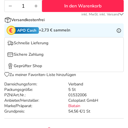
Refluthin, Lasea & Carmenthin Deals
Sport & Fitness
Täglich gut versorgt
In den Warenkorb
inkl. MwSt. inkl. Versand
Salus Deals
Tierapotheke
Versandkostenfrei
+2,73 €
sammeln
APO Cash
Vitamine & Mineralstoffe
Schnelle Lieferung
Marken
Sichere Zahlung
Geprüfter Shop
Zu meiner Favoriten-Liste hinzufügen
Darreichungsform:
Verband
Packungsgröße:
5 St
PZN/Art.Nr.:
01532006
Anbieter/Hersteller:
Coloplast GmbH
Marke/Präparat:
Biatain
Grundpreis:
54,56 €/1 St