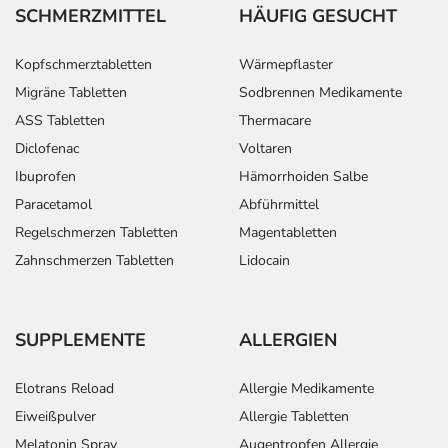
SCHMERZMITTEL
HÄUFIG GESUCHT
Kopfschmerztabletten
Wärmepflaster
Migräne Tabletten
Sodbrennen Medikamente
ASS Tabletten
Thermacare
Diclofenac
Voltaren
Ibuprofen
Hämorrhoiden Salbe
Paracetamol
Abführmittel
Regelschmerzen Tabletten
Magentabletten
Zahnschmerzen Tabletten
Lidocain
SUPPLEMENTE
ALLERGIEN
Elotrans Reload
Allergie Medikamente
Eiweißpulver
Allergie Tabletten
Melatonin Spray
Augentropfen Allergie