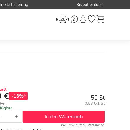
hnelle Lieferung
Rezept einlösen
att
9 €
-13%
4
50 St
Grundpreis:
8 €
0,58 €/1 St
rfügbar
In den Warenkorb
inkl. MwSt. zzgl. Versand