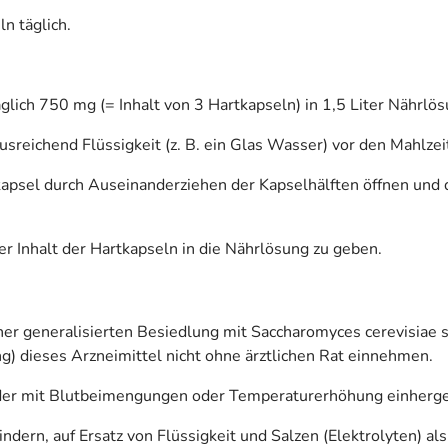
n täglich.
ich 750 mg (= Inhalt von 3 Hartkapseln) in 1,5 Liter Nährlö
sreichend Flüssigkeit (z. B. ein Glas Wasser) vor den Mahlzei
kapsel durch Auseinanderziehen der Kapselhälften öffnen und d
r Inhalt der Hartkapseln in die Nährlösung zu geben.
ner generalisierten Besiedlung mit Saccharomyces cerevisiae 
g) dieses Arzneimittel nicht ohne ärztlichen Rat einnehmen.
 oder mit Blutbeimengungen oder Temperaturerhöhung einhergeh
ndern, auf Ersatz von Flüssigkeit und Salzen (Elektrolyten)