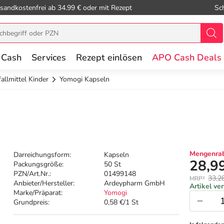
sandkostenfrei ab 34.99 € oder mit Rezept
Sc
 Cash
Services
Rezept einlösen
APO Cash Deals
allmittel Kinder
Yomogi Kapseln
Mengenrab
Darreichungsform:
Kapseln
28,9
Packungsgröße:
50 St
PZN/Art.Nr.:
01499148
33,2
MRP²
Anbieter/Hersteller:
Ardeypharm GmbH
Artikel ve
Marke/Präparat:
Yomogi
Grundpreis:
0,58 €/1 St