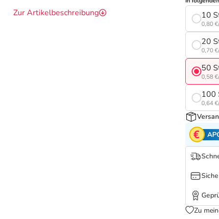
In folgende
Zur Artikelbeschreibung
10 S
0,80 €
20 S
0,70 €
50 S
0,58 €
100 
0,64 €
Versan
AP
Schne
Siche
Geprü
Zu mein