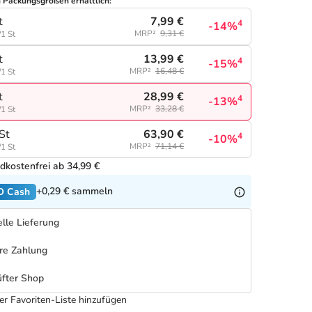
n Packungsgrößen erhältlich:
7,99 €
t
4
-14%
MRP²
9,31 €
/1 St
13,99 €
t
4
-15%
MRP²
16,48 €
/1 St
28,99 €
t
4
-13%
MRP²
33,28 €
/1 St
63,90 €
St
4
-10%
MRP²
71,14 €
/1 St
dkostenfrei ab 34,99 €
+0,29 €
sammeln
O Cash
lle Lieferung
re Zahlung
fter Shop
er Favoriten-Liste hinzufügen