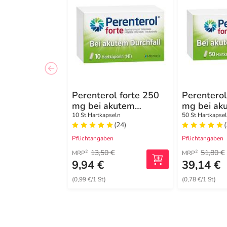
Perenterol forte 250
Perenterol
mg bei akutem
mg bei ak
Durchfall & zur
Durchfall 
10 St Hartkapseln
50 St Hartkapse
(24)
Vorbeugung
Vorbeugu
Pflichtangaben
Pflichtangaben
13,50 €
51,80 €
2
2
MRP
MRP
9,94 €
39,14 €
(0,99 €/1 St)
(0,78 €/1 St)