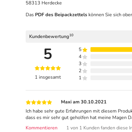
58313 Herdecke
Das
PDF des Beipackzettels
können Sie sich obe
10
Kundenbewertung
5
5
4
3
2
1 insgesamt
1
Maxi am 30.10.2021
Ich habe sehr gute Erfahrungen mit diesem Pro
dass es mir sehr gut geholfen hat meine Magen Da
Kommentieren
1 von 1 Kunden fanden diese In