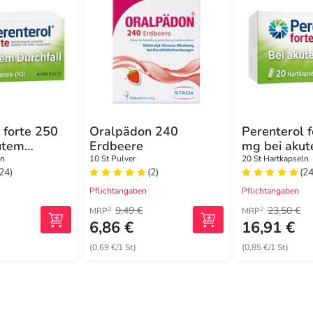
 forte 250
Oralpädon 240
Perenterol 
utem
Erdbeere
mg bei aku
& zur
Durchfall & 
ln
10 St Pulver
20 St Hartkapseln
(24)
(2)
(24
ng
Vorbeugung
Pflichtangaben
Pflichtangaben
9,49 €
23,50 €
2
2
MRP
MRP
6,86 €
16,91 €
(0,69 €/1 St)
(0,85 €/1 St)