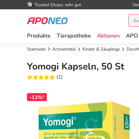
Trusted Shops: sehr gut
Ver
Produkte
Tierapotheke
Aktionen
APO
Startseite
Arzneimittel
Kinder & Säuglinge
Durchf
Yomogi Kapseln, 50 St
(1)
-13%
4