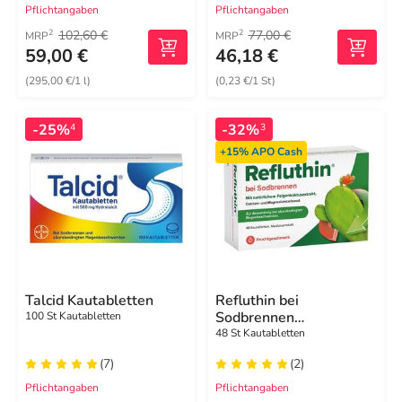
Pflichtangaben
Pflichtangaben
102,60 €
77,00 €
2
2
MRP
MRP
59,00 €
46,18 €
(295,00 €/1 l)
(0,23 €/1 St)
-25%
-32%
4
3
+15%
APO Cash
Talcid Kautabletten
Refluthin bei
Sodbrennen
100 St Kautabletten
Kautabletten Frucht
48 St Kautabletten
(7)
(2)
Pflichtangaben
Pflichtangaben