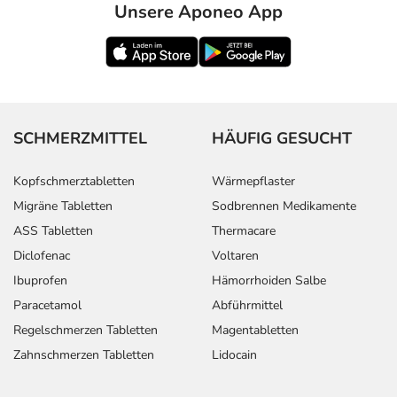
Unsere Aponeo App
SCHMERZMITTEL
HÄUFIG GESUCHT
Kopfschmerztabletten
Wärmepflaster
Migräne Tabletten
Sodbrennen Medikamente
ASS Tabletten
Thermacare
Diclofenac
Voltaren
Ibuprofen
Hämorrhoiden Salbe
Paracetamol
Abführmittel
Regelschmerzen Tabletten
Magentabletten
Zahnschmerzen Tabletten
Lidocain