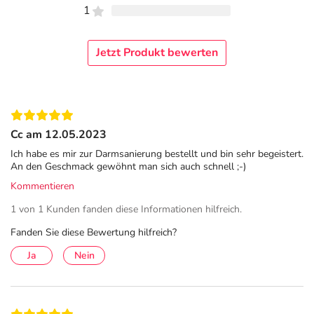
Magenverstimmung, Reizmagen, Sodbrennen,
1
Verdauungsschwäche, Völlegefühl.
Anwendung
Jetzt Produkt bewerten
Der in der Flasche abgelagerte Bodensatz wird vor jeder
Entnahme kräftig aufgeschüttelt. Soweit nicht anders
verordnet, nehmen Erwachsene drei- bis fünfmal täglich
ein Likörglas (20 ml) voll Retterspitz Innerlich eine
Cc am 12.05.2023
Viertelstunde vor den Mahlzeiten ein. Kinder bekommen
Ich habe es mir zur Darmsanierung bestellt und bin sehr begeistert.
ab dem zweiten Lebensjahr drei- bis fünfmal täglich einen
An den Geschmack gewöhnt man sich auch schnell ;-)
Esslöffel (15ml) voll verabreicht.
Kommentieren
Retterspitz Innerlich wird unverdünnt eingenommen.
1 von 1 Kunden fanden diese Informationen hilfreich.
Entnommene Flüssigkeit soll nicht in die Originalflasche
Fanden Sie diese Bewertung hilfreich?
zurückgegossen werden. Bei chronischer Magenschwäche
älterer Personen ist die langfristige, über mehrere Jahre
Ja
Nein
reichende Einnahme möglich.
Inhaltsstoffe