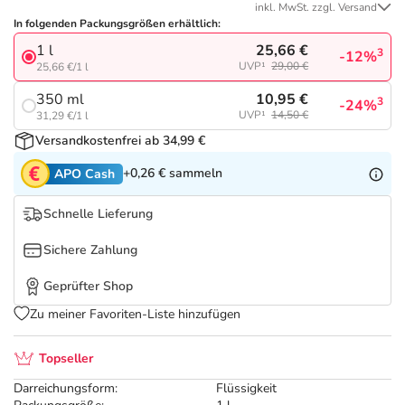
Refluthin, Lasea & Carmenthin Deals
Sport & Fitness
Täglich gut versorgt
inkl. MwSt. zzgl. Versand
In folgenden Packungsgrößen erhältlich:
25,66 €
1 l
Salus Deals
Tierapotheke
3
-12%
UVP¹
29,00 €
25,66 €/1 l
10,95 €
350 ml
3
-24%
Vitamine & Mineralstoffe
UVP¹
14,50 €
31,29 €/1 l
Versandkostenfrei ab 34,99 €
Marken
+0,26 €
sammeln
APO Cash
Schnelle Lieferung
Sichere Zahlung
Geprüfter Shop
Zu meiner Favoriten-Liste hinzufügen
Topseller
Darreichungsform:
Flüssigkeit