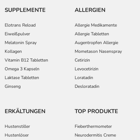
SUPPLEMENTE
ALLERGIEN
Elotrans Reload
Allergie Medikamente
Eiweißpulver
Allergie Tabletten
Melatonin Spray
Augentropfen Allergie
Kollagen
Mometason Nasenspray
Vitamin B12 Tabletten
Cetirizin
Omega 3 Kapseln
Levocetirizin
Laktase Tabletten
Loratadin
Ginseng
Desloratadin
ERKÄLTUNGEN
TOP PRODUKTE
Hustenstiller
Fieberthermometer
Hustenlöser
Neurodermitis Creme