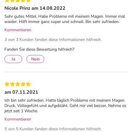
Gereinigtes Wasser, Thymianöl, Orangenöl, Zitronenöl,
Nicole Prinz am 14.08.2022
Weinsäure, Citronensäure-Monohydrat, Alaun, Hühnerei
Sehr gutes Mittel. Habe Probleme mit meinem Magen. Immer mal
denaturiert, gehärtet, keimfrei, Medizinische Seife,
wieder. Hilft immer ganz super und schnell. Bin sehr zufrieden.
Ethanol
Kommentieren
Adresse des Anbieters/Herstellers
3 von 3 Kunden fanden diese Informationen hilfreich.
Retterspitz GmbH & Co. KG
Fanden Sie diese Bewertung hilfreich?
Laufer Str. 17-19
Ja
Nein
90571 Schwaig
elektronische Adresse: info@retterspitz.de |
www.retterspitz.de
am 07.11.2021
Angaben gem. EU-Produktsicherheitsverordnung (GPSR)
Ich bin sehr zufrieden. Hatte täglich Probleme mit meinem Magen.
anzeigen
Druck, Völlegefühl und aufgebläht. Geht mir viel besser. Nehme es
Das
PDF des Beipackzettels
können Sie sich oben
jetzt seit 1 Woche.
herunterladen.
Kommentieren
5 von 5 Kunden fanden diese Informationen hilfreich.