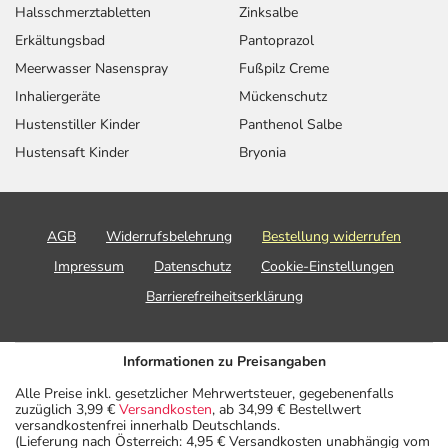
Halsschmerztabletten
Zinksalbe
Erkältungsbad
Pantoprazol
Meerwasser Nasenspray
Fußpilz Creme
Inhaliergeräte
Mückenschutz
Hustenstiller Kinder
Panthenol Salbe
Hustensaft Kinder
Bryonia
AGB
Widerrufsbelehrung
Bestellung widerrufen
Impressum
Datenschutz
Cookie-Einstellungen
Barrierefreiheitserklärung
Informationen zu Preisangaben
Alle Preise inkl. gesetzlicher Mehrwertsteuer, gegebenenfalls
zuzüglich 3,99 €
Versandkosten
, ab 34,99 € Bestellwert
versandkostenfrei innerhalb Deutschlands.
(Lieferung nach Österreich: 4,95 € Versandkosten unabhängig vom