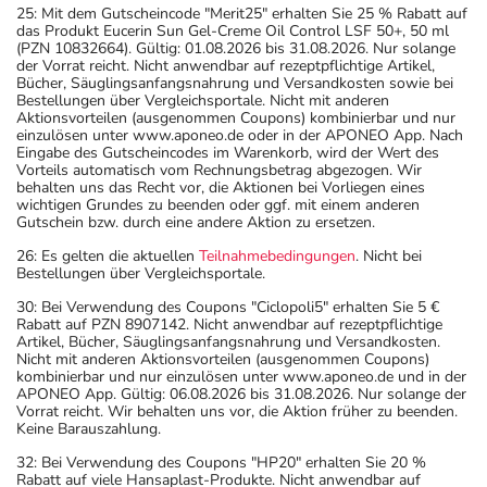
25: Mit dem Gutscheincode "Merit25" erhalten Sie 25 % Rabatt auf
das Produkt Eucerin Sun Gel-Creme Oil Control LSF 50+, 50 ml
(PZN 10832664). Gültig: 01.08.2026 bis 31.08.2026. Nur solange
der Vorrat reicht. Nicht anwendbar auf rezeptpflichtige Artikel,
Bücher, Säuglingsanfangsnahrung und Versandkosten sowie bei
Bestellungen über Vergleichsportale. Nicht mit anderen
Aktionsvorteilen (ausgenommen Coupons) kombinierbar und nur
einzulösen unter www.aponeo.de oder in der APONEO App. Nach
Eingabe des Gutscheincodes im Warenkorb, wird der Wert des
Vorteils automatisch vom Rechnungsbetrag abgezogen. Wir
behalten uns das Recht vor, die Aktionen bei Vorliegen eines
wichtigen Grundes zu beenden oder ggf. mit einem anderen
Gutschein bzw. durch eine andere Aktion zu ersetzen.
26: Es gelten die aktuellen
Teilnahmebedingungen
. Nicht bei
Bestellungen über Vergleichsportale.
30: Bei Verwendung des Coupons "Ciclopoli5" erhalten Sie 5 €
Rabatt auf PZN 8907142. Nicht anwendbar auf rezeptpflichtige
Artikel, Bücher, Säuglingsanfangsnahrung und Versandkosten.
Nicht mit anderen Aktionsvorteilen (ausgenommen Coupons)
kombinierbar und nur einzulösen unter www.aponeo.de und in der
APONEO App. Gültig: 06.08.2026 bis 31.08.2026. Nur solange der
Vorrat reicht. Wir behalten uns vor, die Aktion früher zu beenden.
Keine Barauszahlung.
32: Bei Verwendung des Coupons "HP20" erhalten Sie 20 %
Rabatt auf viele Hansaplast-Produkte. Nicht anwendbar auf