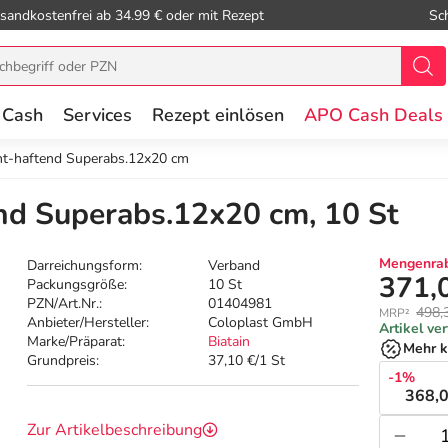
sandkostenfrei ab 34.99 € oder mit Rezept
Sc
 Cash
Services
Rezept einlösen
APO Cash Deals
cht-haftend Superabs.12x20 cm
end Superabs.12x20 cm, 10 St
Mengenrab
Darreichungsform:
Verband
371,
Packungsgröße:
10 St
PZN/Art.Nr.:
01404981
498,
MRP²
Anbieter/Hersteller:
Coloplast GmbH
Artikel ve
Marke/Präparat:
Biatain
Mehr k
Grundpreis:
37,10 €/1 St
-1%
368,0
Zur Artikelbeschreibung