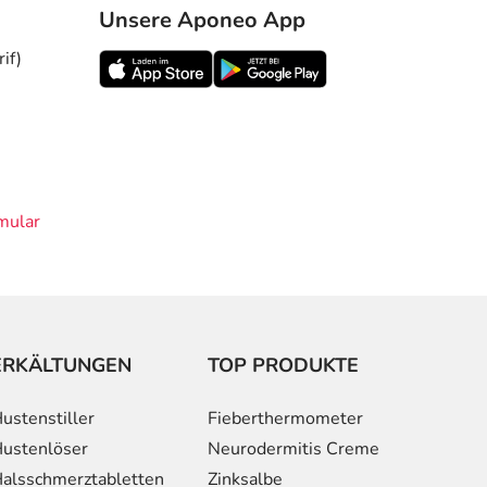
Unsere Aponeo App
if)
mular
ERKÄLTUNGEN
TOP PRODUKTE
ustenstiller
Fieberthermometer
ustenlöser
Neurodermitis Creme
alsschmerztabletten
Zinksalbe