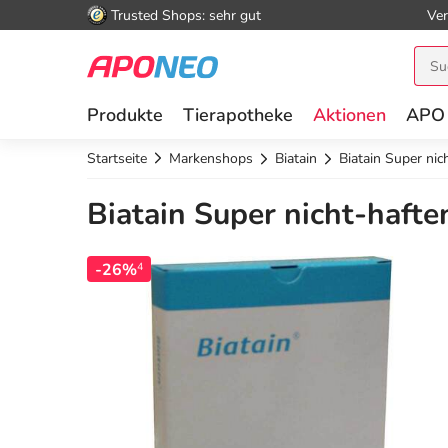
Trusted Shops: sehr gut
Ver
Produkte
Tierapotheke
Aktionen
APO
Startseite
Markenshops
Biatain
Biatain Super ni
Biatain Super nicht-haft
-26%
4