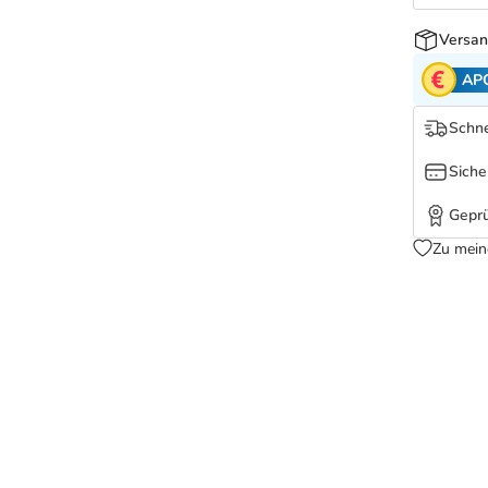
Versan
AP
Schne
Siche
Geprü
Zu mein