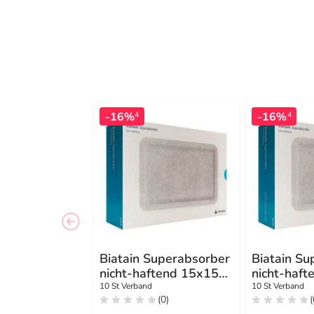
-16%
-16%
4
4
Biatain Superabsorber
Biatain Su
nicht-haftend 15x15
nicht-haf
cm
cm
10 St Verband
10 St Verband
(0)
(