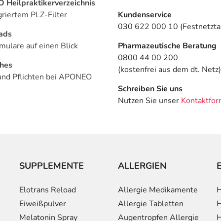
Heilpraktikerverzeichnis
griertem PLZ-Filter
Kundenservice
030 622 000 10 (Festnetztar
ads
mulare auf einen Blick
Pharmazeutische Beratung
0800 44 00 200
ches
(kostenfrei aus dem dt. Netz)
und Pflichten bei APONEO
Schreiben Sie uns
Nutzen Sie unser
Kontaktfor
SUPPLEMENTE
ALLERGIEN
Elotrans Reload
Allergie Medikamente
H
Eiweißpulver
Allergie Tabletten
H
Melatonin Spray
Augentropfen Allergie
H