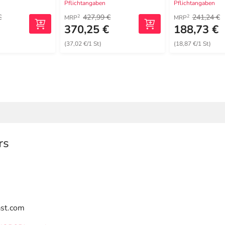
Pflichtangaben
Pflichtangaben
€
427,99 €
241,24 €
2
2
MRP
MRP
€
370,25 €
188,73 €
(37,02 €/1 St)
(18,87 €/1 St)
rs
ast.com