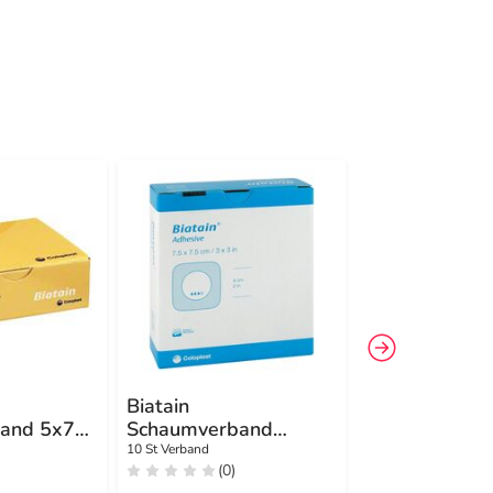
Biatain
Biatain Silicon
and 5x7
Schaumverband
Schaumverba
ftend
7,5x7,5 cm selbst
cm
10 St Verband
5 St Verband
(0)
(0)
haftend