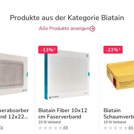
Produkte aus der Kategorie Biatain
Alle Produkte anzeigen
-13%
-22%
4
4
perabsorber
Biatain Fiber 10x12
Biatain
tend 12x22
cm Faserverband
Schaumverb
cm nicht ha
10 St Verband
10 St Verband
0)
(0)
(0)