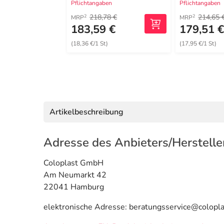
Pflichtangaben
Pflichtangaben
218,78 €
214,65 
2
2
MRP
MRP
183,59 €
179,51 
(18,36 €/1 St)
(17,95 €/1 St)
Artikelbeschreibung
Adresse des Anbieters/Herstelle
Coloplast GmbH
Am Neumarkt 42
22041 Hamburg
elektronische Adresse: beratungsservice@colopl