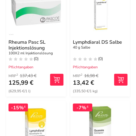
Rheuma Pasc SL
Lymphdiaral DS Salbe
Injektionslösung
40 g Salbe
100X2 ml Injektionslösung
(0)
(0)
Pflichtangaben
Pflichtangaben
137,43 €
16,98 €
2
2
MRP
MRP
125,99 €
13,42 €
(629,95 €/1 l)
(335,50 €/1 kg)
-15%
-7%
4
4