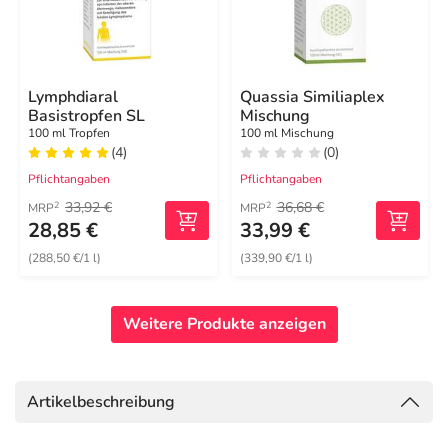
Lymphdiaral
Quassia Similiaplex
Basistropfen SL
Mischung
100 ml Tropfen
100 ml Mischung
(4)
(0)
Pflichtangaben
Pflichtangaben
33,92 €
36,68 €
2
2
MRP
MRP
28,85 €
33,99 €
(288,50 €/1 l)
(339,90 €/1 l)
Weitere Produkte anzeigen
Artikelbeschreibung