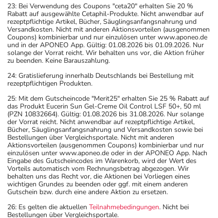
23: Bei Verwendung des Coupons "ceta20" erhalten Sie 20 %
Rabatt auf ausgewählte Cetaphil-Produkte. Nicht anwendbar auf
rezeptpflichtige Artikel, Bücher, Säuglingsanfangsnahrung und
Versandkosten. Nicht mit anderen Aktionsvorteilen (ausgenommen
Coupons) kombinierbar und nur einzulösen unter www.aponeo.de
und in der APONEO App. Gültig: 01.08.2026 bis 01.09.2026. Nur
solange der Vorrat reicht. Wir behalten uns vor, die Aktion früher
zu beenden. Keine Barauszahlung.
24: Gratislieferung innerhalb Deutschlands bei Bestellung mit
rezeptpflichtigen Produkten.
25: Mit dem Gutscheincode "Merit25" erhalten Sie 25 % Rabatt auf
das Produkt Eucerin Sun Gel-Creme Oil Control LSF 50+, 50 ml
(PZN 10832664). Gültig: 01.08.2026 bis 31.08.2026. Nur solange
der Vorrat reicht. Nicht anwendbar auf rezeptpflichtige Artikel,
Bücher, Säuglingsanfangsnahrung und Versandkosten sowie bei
Bestellungen über Vergleichsportale. Nicht mit anderen
Aktionsvorteilen (ausgenommen Coupons) kombinierbar und nur
einzulösen unter www.aponeo.de oder in der APONEO App. Nach
Eingabe des Gutscheincodes im Warenkorb, wird der Wert des
Vorteils automatisch vom Rechnungsbetrag abgezogen. Wir
behalten uns das Recht vor, die Aktionen bei Vorliegen eines
wichtigen Grundes zu beenden oder ggf. mit einem anderen
Gutschein bzw. durch eine andere Aktion zu ersetzen.
26: Es gelten die aktuellen
Teilnahmebedingungen
. Nicht bei
Bestellungen über Vergleichsportale.