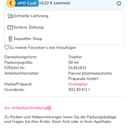
Refluthin, Lasea & Carmenthin Deals
Sport & Fitness
Täglich gut versorgt
+0,22 €
sammeln
APO Cash
Schnelle Lieferung
Salus Deals
Tierapotheke
Sichere Zahlung
Vitamine & Mineralstoffe
Geprüfter Shop
Zu meiner Favoriten-Liste hinzufügen
Marken
Darreichungsform:
Tropfen
Packungsgröße:
50 ml
PZN/Art.Nr.:
01351931
Anbieter/Hersteller:
Pascoe pharmazeutische
Präparate GmbH
Marke/Präparat:
Similiaplex
Grundpreis:
432,40 €/1 l
Zur Artikelbeschreibung
Zu Risiken und Nebenwirkungen lesen Sie die Packungsbeilage
und fragen Sie Ihre Ärztin, Ihren Arzt oder in Ihrer Apotheke.