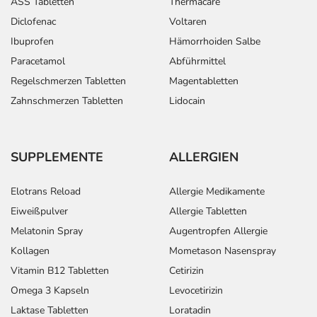
ASS Tabletten
Thermacare
Diclofenac
Voltaren
Ibuprofen
Hämorrhoiden Salbe
Paracetamol
Abführmittel
Regelschmerzen Tabletten
Magentabletten
Zahnschmerzen Tabletten
Lidocain
SUPPLEMENTE
ALLERGIEN
Elotrans Reload
Allergie Medikamente
Eiweißpulver
Allergie Tabletten
Melatonin Spray
Augentropfen Allergie
Kollagen
Mometason Nasenspray
Vitamin B12 Tabletten
Cetirizin
Omega 3 Kapseln
Levocetirizin
Laktase Tabletten
Loratadin