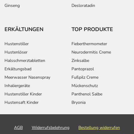
Ginseng
Desloratadin
ERKÄLTUNGEN
TOP PRODUKTE
Hustenstiller
Fieberthermometer
Hustenlöser
Neurodermitis Creme
Halsschmerztabletten
Zinksalbe
Erkältungsbad
Pantoprazol
Meerwasser Nasenspray
Fußpilz Creme
Inhaliergeräte
Mückenschutz
Hustenstiller Kinder
Panthenol Salbe
Hustensaft Kinder
Bryonia
AGB
Widerrufsbelehrung
Bestellung widerrufen